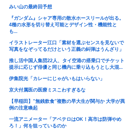
みい山の最終回予想
『ガンダム』シャア専用の散水ホースリールが出る。
4種の水形を切り替え可能とデザイン性・機能性と
も...
イラストレーター江口「素材を選ぶセンスを見ないで
写真をなぞってるだけという正義の糾弾はうんざり」
推し活中国人集団22人、タイ空港の搭乗口でチケット
提示に応じず俳優と同じ機内に乗り込もうとし大混...
伊集院光「カレーにじゃがいもはいらない」
京大付属医の医療ミスこわすぎるな
【早稲田】”無銭飲食”複数の早大生が関与か 大学が異
例の注意喚起
一流アニメーター「アベテロはOK！高市は防弾やめ
ろ！」何を狙っているのか