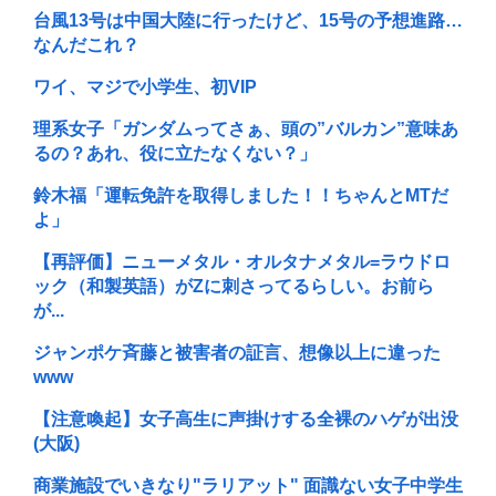
台風13号は中国大陸に行ったけど、15号の予想進路…
なんだこれ？
ワイ、マジで小学生、初VIP
理系女子「ガンダムってさぁ、頭の”バルカン”意味あ
るの？あれ、役に立たなくない？」
鈴木福「運転免許を取得しました！！ちゃんとMTだ
よ」
【再評価】ニューメタル・オルタナメタル=ラウドロ
ック（和製英語）がZに刺さってるらしい。お前ら
が...
ジャンポケ斉藤と被害者の証言、想像以上に違った
www
【注意喚起】女子高生に声掛けする全裸のハゲが出没
(大阪)
商業施設でいきなり"ラリアット" 面識ない女子中学生