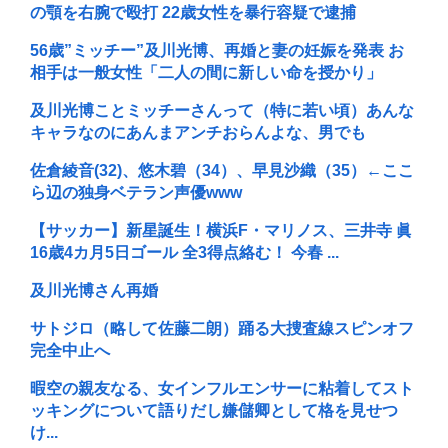
の顎を右腕で殴打 22歳女性を暴行容疑で逮捕
56歳”ミッチー”及川光博、再婚と妻の妊娠を発表 お
相手は一般女性「二人の間に新しい命を授かり」
及川光博ことミッチーさんって（特に若い頃）あんな
キャラなのにあんまアンチおらんよな、男でも
佐倉綾音(32)、悠木碧（34）、早見沙織（35）←ここ
ら辺の独身ベテラン声優www
【サッカー】新星誕生！横浜F・マリノス、三井寺 眞
16歳4カ月5日ゴール 全3得点絡む！ 今春 ...
及川光博さん再婚
サトジロ（略して佐藤二朗）踊る大捜査線スピンオフ
完全中止へ
暇空の親友なる、女インフルエンサーに粘着してスト
ッキングについて語りだし嫌儲卿として格を見せつ
け...