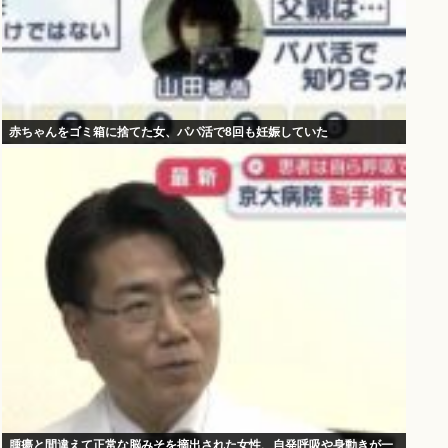
赤ちゃんをゴミ箱に捨てた女、パパ活で8回も妊娠していた
腫瘍と間違えて正常な脳みそを摘出された女性、自発呼吸や身動きが一