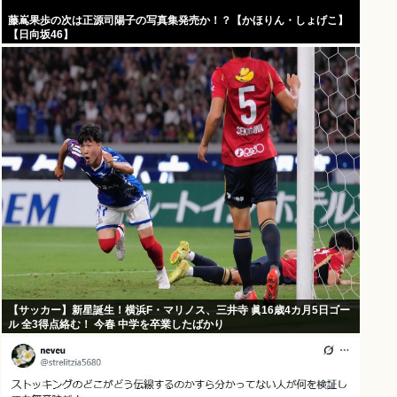
藤嶌果歩の次は正源司陽子の写真集発売か！？【かほりん・しょげこ】
【日向坂46】
【サッカー】新星誕生！横浜F・マリノス、三井寺 眞16歳4カ月5日ゴー
ル 全3得点絡む！ 今春 中学を卒業したばかり