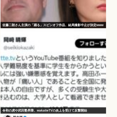
佐藤二朗さん主演の「踊る」スピンオフ作品、結局撮影中止が決定www
令和の虎や武田塾界隈、wakatteTVの炎上を受けて反撃開始