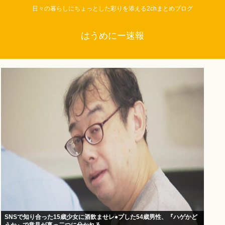
日々の暮らしにちょっとした彩りを添える2chまとめブログ
はうめにー速報
SNSで知り合った15歳少女に酒飲ませレ●プした54歳男性、『ハゲかど