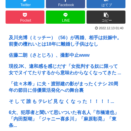
Twitter
Facebook
はてブ
Pocket
LINE
コピー
2022.12.13 01:40
及川光博（ミッチー）（56）が再婚、相手は妊娠中。
前妻の檀れいとは18年に離婚し子供はなし
佐藤二朗（さとじろ）、撮影中止www
現役JK、違和感を感じだす「女批判する奴に限って
女でヌイてたりするから意味わからなくなってきた ...
「佐々木希」に夫・渡部建の影がまったくナシ 20周
年の節目に俳優業活発化への舞台裏
そ し て 誰 も テレビ 見 な く な っ た ！ ！ ！ ！...
6大、犯罪者と聞いて思いついた有名人「市橋達也」
「内田梨瑚」「ジャニー喜多川」「麻原彰晃」「東
条...