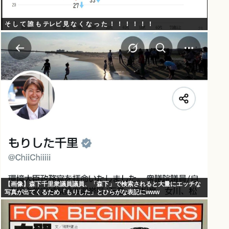
そ し て 誰 も テレビ 見 な く な っ た ！ ！ ！ ！ ！ ！
【画像】森下千里衆議員議員、「森下」で検索されると大量にエッチな
写真が出てくるため「もりした」とひらがな表記にwww