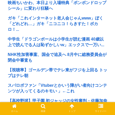
映画ちいかわ、本日より入場特典「ボンボンドロップ
シール」に変わり狂騒へ
ガキ「これインターネット老人会じゃんwww」ぼく
「どれどれ…」ガキ「ニコニコ！らきすた！ボカ
ロ！...
中学生「ドラゴンボールは小学生が読む漫画 40歳以
上で読んでる人は恥ずかしいw」エックスで一万い...
NHK性加害事案、国会で追及へ 8月中に総務委員会が
閉会中審査も
【視聴率】ゴールデン帯でテレ東がフジを上回る トッ
プはテレ朝
スパロボファン「Vtuberとかいう障がい者向けコンテ
ンツが入ってくるのキモい 」←これ
【高校野球】甲子園 初ジャッジの女性審判・佐藤加奈
さん、自ら判定覆したプレーを謝罪 「ミスしてし...
ホーム
検索
トップ
サイドバー