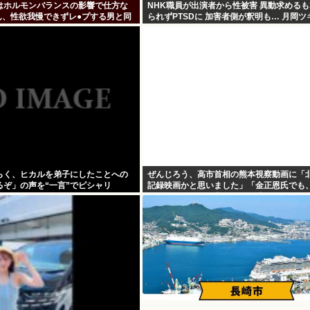
はホルモンバランスの影響で仕方な
NHK職員が出演者から性被害 異動求めるも
ん、性欲我慢できずレ●プする男と同
られずPTSDに 加害者側が釈明も… 月岡
がいかない」
らく、ヒカルを弟子にしたことへの
ぜんじろう、高市首相の熊本視察動画に「
るぞ」の声を“一言”でピシャリ
記録映画かと思いました」「金正恩氏でも
ぎちゃうの？って言いそうな映像」