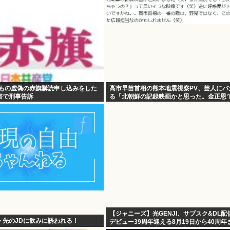
件もの虚偽の赤旗購読申し込みをした
高市早苗首相の熊本地震視察PV、芸人にバ
害で刑事告訴
る「北朝鮮の記録映画かと思った。金正恩
りすぎって言うぞ」
【ジャニーズ】光GENJI、サブスク&DL配
ト先のJDに飲みに誘われる！
デビュー39周年迎える8月19日から40周年
けてリリース当時の日付に順次配信予定