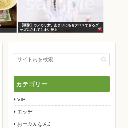
【画像】カノカリ女、あまりにもセクロスすぎるグ
ッズにされてしまい炎上
wxwxwxwxwxwxwxwxxxwx
カテゴリー
VIP
エッヂ
おーぷんなんJ