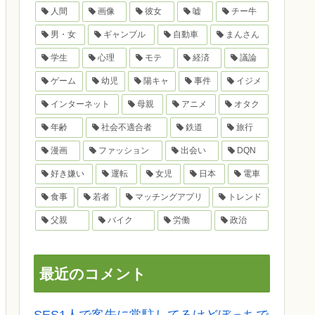
人間
画像
彼女
嘘
チー牛
男・女
ギャンブル
自動車
まんさん
学生
心理
モテ
経済
議論
ゲーム
幼児
陽キャ
事件
イジメ
インターネット
母親
アニメ
オタク
年齢
社会不適合者
鉄道
旅行
漫画
ファッション
出会い
DQN
好き嫌い
運転
女児
日本
電車
食事
若者
マッチングアプリ
トレンド
父親
バイク
労働
政治
最近のコメント