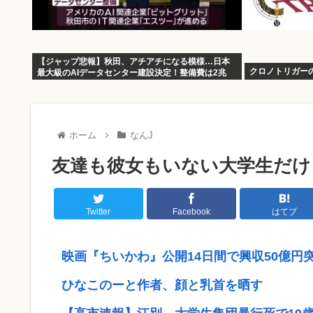
【ジャップ悲報】秋田、アチアチになる模様…日本
クロノトリガー
最大級のAIデータセンター建設決定！整備費は2兆
円！
ホーム
なんJ
友達も彼女もいない大学生だけ
Twitter
Facebook
はてブ
映画『ちいかわ』公開14日間で興収50億円
ひなこのーと作者、顔と乳首を晒す