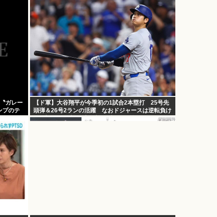
 〝ガレー
【ド軍】大谷翔平が今季初の1試合2本塁打 25号先
ンプのテ
頭弾＆26号2ランの活躍 なおドジャースは逆転負け
で6連敗 カブス今永8勝目 [鉄チーズ烏★]