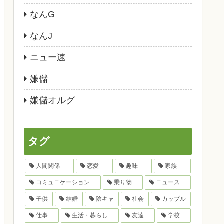
なんG
なんJ
ニュー速
嫌儲
嫌儲オルグ
タグ
人間関係
恋愛
趣味
家族
コミュニケーション
乗り物
ニュース
子供
結婚
陰キャ
社会
カップル
仕事
生活・暮らし
友達
学校