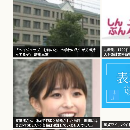
「ヘイジャップ、お前のとこの学校の先生が児ポ持
共産党、1700
ってるぞ」 逮捕 三重
人を偽計業務妨
渡邊渚さん「私がPTSDと診断された当時、世間には
童貞ワイ、バイ
まだPTSDという言葉は浸透していませんでした」