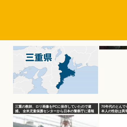
三重の教師、ロリ画像をPCに保存していたので逮
70年代のとん
捕。 全米児童保護センターから日本の警察庁に通報
本人の性欲は異
が来る。