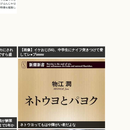
カにされ
【画像】イケおじ(56)、中学生にナイフ突きつけて脅
ですら盛
してレ●プwww
信が解禁
ネトウヨってもはや障がい者だよな
まで1年か