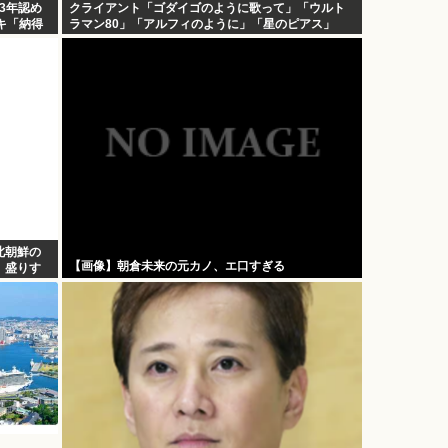
3年認め
クライアント「ゴダイゴのように歌って」「ウルト
ツキ「納得
ラマン80」「アルフィのように」「星のピアス」
北朝鮮の
【画像】朝倉未来の元カノ、エ口すぎる
、盛りす