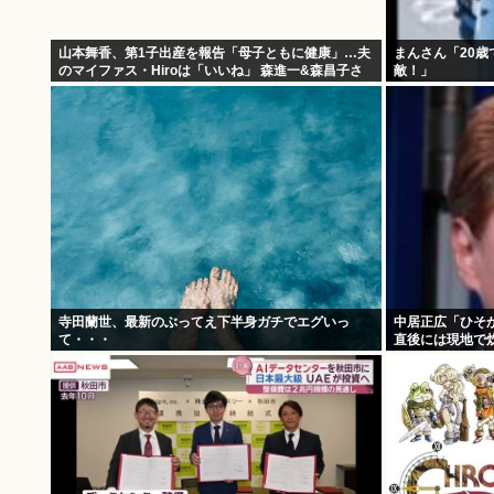
山本舞香、第1子出産を報告「母子ともに健康」…夫
まんさん「20
のマイファス・Hiroは「いいね」 森進一&森昌子さ
敵！」
んの孫
寺田蘭世、最新のぶってえ下半身ガチでエグいっ
中居正広「ひそか
て・・・
直後には現地で炊
い”と、強まる