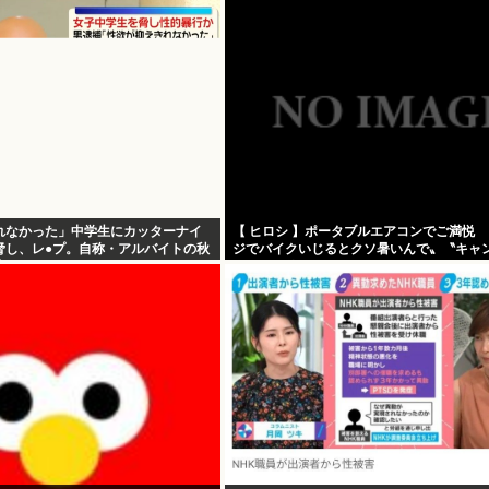
れなかった」中学生にカッターナイ
【 ヒロシ 】ポータブルエアコンでご満悦
脅し、レ●プ。自称・アルバイトの秋
ジでバイクいじるとクソ暑いんで〟〝キャ
捕される
ントでも使えますよ〟