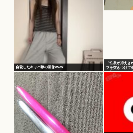
「性欲が抑えき
自殺したキャバ嬢の画像www
フを突きつけて
田英男(56)が逮