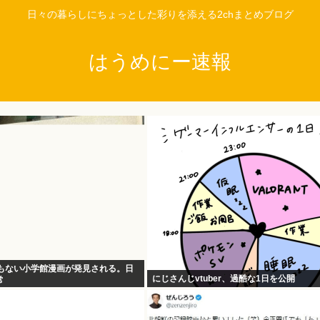
日々の暮らしにちょっとした彩りを添える2chまとめブログ
はうめにー速報
でもない小学館漫画が発見される。日
にじさんじvtuber、過酷な1日を公開
常