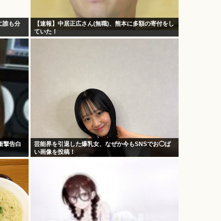
に誰も分
【速報】中居正広さん(無職)、熊本に多額の寄付をし
ていた！
衝撃告白
芸能界を引退した爆乳女、なぜか今もSNSでお◯ぱ
い画像を投稿！