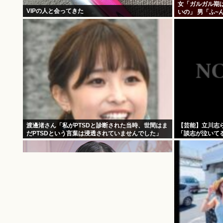
女「ガルガル期
VIPの人と会ってきた
いの」 男「ふ~
じだね」
渡邊渚さん「私がPTSDと診断された当時、世間はま
【芸能】立川志
だPTSDという言葉は浸透されていませんでした」
「談志が泣いて