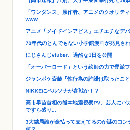
【高市速報】江別、大学生集団暴行死で19
「ワンダンス」原作者、アニメのクオリティ
www
アニメ「メイドインアビス」エチエチなデバ
70年代のとんでもない小学館漫画が発見さ
にじさんじvtuber、過酷な1日を公開
「オーバーロード」という絵師の力で硬派フ
ジャンポケ斎藤「性行為の許諾は取ったこと
NIKKEにペルソナが参戦か！？
高市早苗首相の熊本地震視察PV、芸人にバ
ですら盛り...
3大結局誰が金払って支えてるのか謎のコン
何？