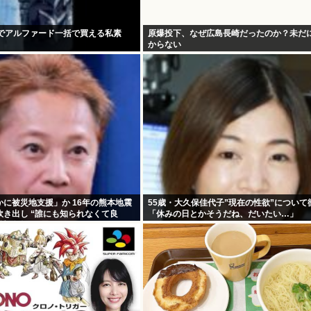
歳でアルファード一括で買える私素
原爆投下、なぜ広島長崎だったのか？未だ
からない
に被災地支援」か 16年の熊本地震
55歳・大久保佳代子”現在の性欲”について
き出し “誰にも知られなくて良
「休みの日とかそうだね、だいたい…」
福祉活動への思い