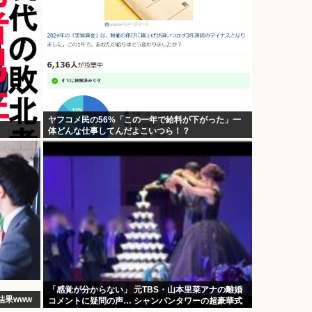
ヤフコメ民の56%「この一年で給料が下がった」一
体どんな仕事してんだよこいつら！？
「感覚が分からない」 元TBS・山本里菜アナの離婚
結果www
コメントに疑問の声… シャンパンタワーの超豪華式
も結婚生活は4年半で終止符