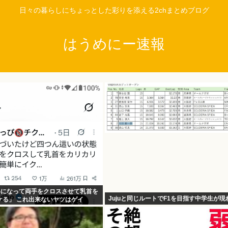
日々の暮らしにちょっとした彩りを添える2chまとめブログ
はうめにー速報
いになって両手をクロスさせて乳首を
Jujuと同じルートでF1を目指す中学生が現
ケる」 これ出来ないヤツはゲイ