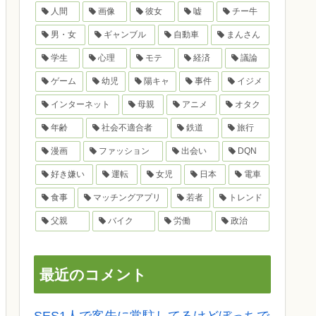
人間
画像
彼女
嘘
チー牛
男・女
ギャンブル
自動車
まんさん
学生
心理
モテ
経済
議論
ゲーム
幼児
陽キャ
事件
イジメ
インターネット
母親
アニメ
オタク
年齢
社会不適合者
鉄道
旅行
漫画
ファッション
出会い
DQN
好き嫌い
運転
女児
日本
電車
食事
マッチングアプリ
若者
トレンド
父親
バイク
労働
政治
最近のコメント