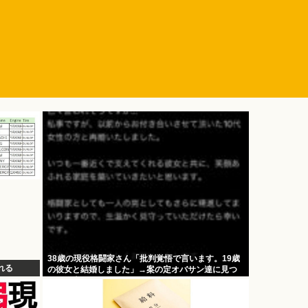
38歳の現役格闘家さん「批判覚悟で言います。19歳
れる
の彼女と結婚しました」→案の定オバサン達に見つ
かり炎上