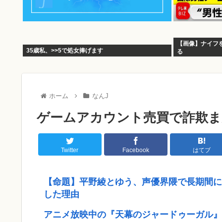
【画像】ナイフ
35歳私、>>5で処女捧げます
る
ホーム
なんJ
ゲームアカウント売買で詐欺
Twitter
Facebook
はてブ
【命題】平野綾とゆう、声優界隈で長期間に
した理由
アニメ放映中の『天幕のジャードゥーガル』