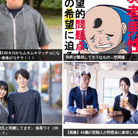
重140キロからムキムキマッチョにな
弱男が愛用してそうなもの→空調服
い身体がコチラ！！！
彼氏と同棲してます」 係長ワイ（36
【画像】44歳の芸能人が同窓会に参加した
…？」