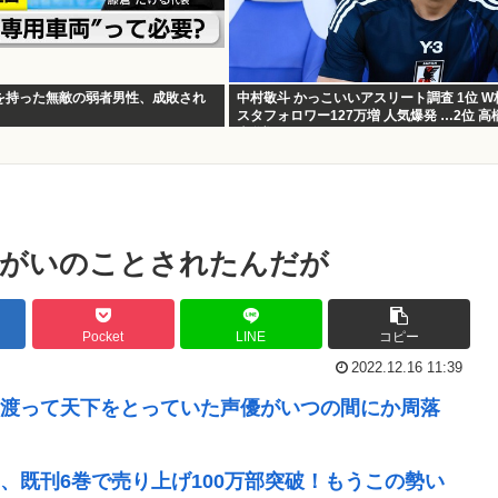
を持った無敵の弱者男性、成敗され
中村敬斗 かっこいいアスリート調査 1位 
スタフォロワー127万増 人気爆発 …2位 高
大谷翔平
まがいのことされたんだが
Pocket
LINE
コピー
2022.12.16 11:39
渡って天下をとっていた声優がいつの間にか周落
、既刊6巻で売り上げ100万部突破！もうこの勢い