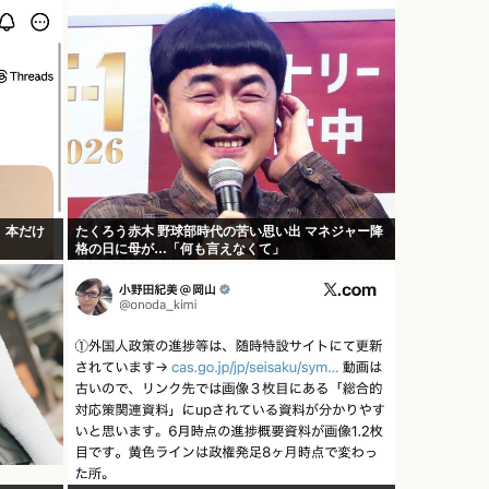
。本だけ
たくろう赤木 野球部時代の苦い思い出 マネジャー降
格の日に母が…「何も言えなくて」