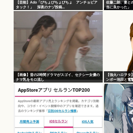
【芸能】Ado「びちょびちょびちょ アンチョビア
佐藤二朗、妻と
タック！」 深夜のナゾ投稿...
当に良かった」
僕のノロケ砲を
【画像】昔の2時間ドラマがスゴイ、セクシー女優の
【強火ハロヲタ
ナマ乳をモロ流し
ンボー池田と電