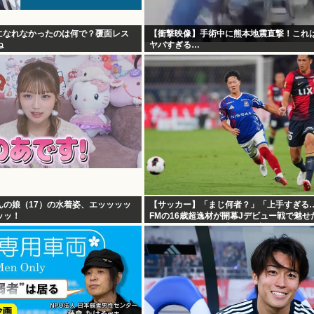
季になれなかったのは何で？覆面レス
【衝撃映像】手術中に熊本地震直撃！これ
ね
ヤバすぎる…
んの娘（17）の水着姿、エッッッッ
【サッカー】「まじ何者？」「上手すぎる
ッッ！
FMの16歳超逸材が開幕Jデビュー戦で魅せ
レー”にSNS騒然！「すごい才能」