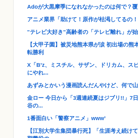
Adoが大黒摩季になれなかったのは何で？
アニメ業界「助けて！原作が枯渇してるの！
"テレビ大好き"高齢者の「テレビ離れ」が始ま
【大甲子園】被災地熊本県が涙 初出場の熊
転勝利
X「B’z、ミスチル、サザン、ドリカム、ス
にやれ...
あずみとかいう漫画読んだんやけど、何で山
金ロー 今日から「3週連続夏はジブリ!!」
谷の...
1番面白い「警察アニメ」www’
【江別大学生集団暴行死】「生涯考え続けて