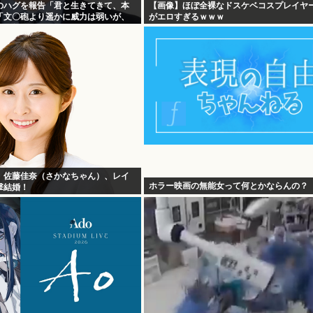
のハグを報告「君と生きてきて、本
【画像】ほぼ全裸なドスケベコスプレイヤ
「文〇砲より遥かに威力は弱いが、
がエロすぎるｗｗｗ
お見舞いする」
】佐藤佳奈（さかなちゃん）、レイ
ホラー映画の無能女って何とかならんの？
撃結婚！