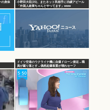
ーの身体
小野田大臣(35)、またネット民相手に功績アピール
「外国人政策ちゃんとやってます」www
ドイツ空港のウクライナ機に自爆ドローン接近→職
員が蹴り落とす→偶然起爆装置が壊れセーフ