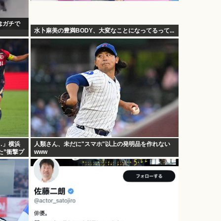
はガチで
水卜麻美の豊満BODY、大変なことになってるって...
…」横浜
人類さん、未だに"スマホ"以上の発明品を作れない
た”衝撃プ
www