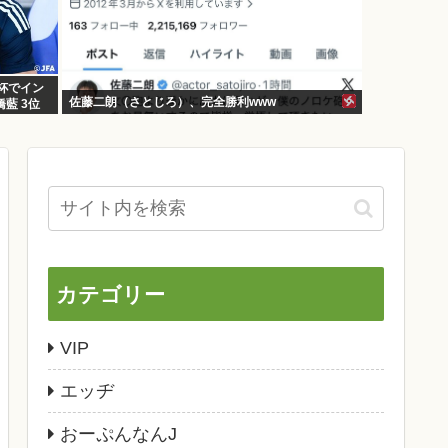
W杯でイン
佐藤二朗（さとじろ）、完全勝利www
橋藍 3位
カテゴリー
VIP
エッヂ
おーぷんなんJ