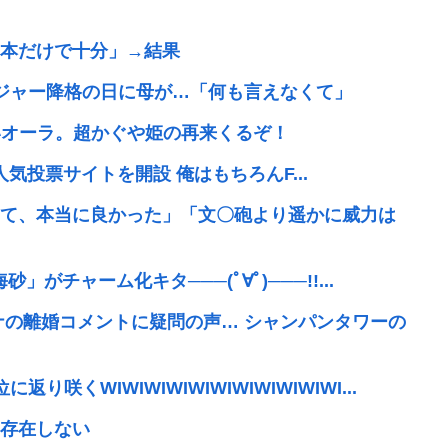
本だけで十分」→結果
ネジャー降格の日に母が…「何も言えなくて」
凄いオーラ。超かぐや姫の再来くるぞ！
で楽曲人気投票サイトを開設 俺はもちろんF...
て、本当に良かった」「文〇砲より遥かに威力は
」がチャーム化キタ───(ﾟ∀ﾟ)───!!...
ナの離婚コメントに疑問の声… シャンパンタワーの
くWIWIWIWIWIWIWIWIWIWIWI...
存在しない