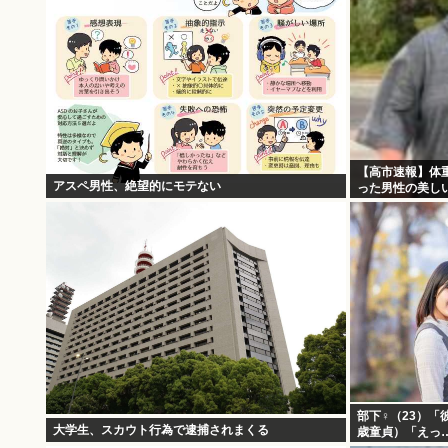
【高市速報】体
アスペ男性、絶望的にモテない
った男性の美し
部下♀（23）「
大学生、スカウト行為で逮捕されまくる
歳童貞）「えっ