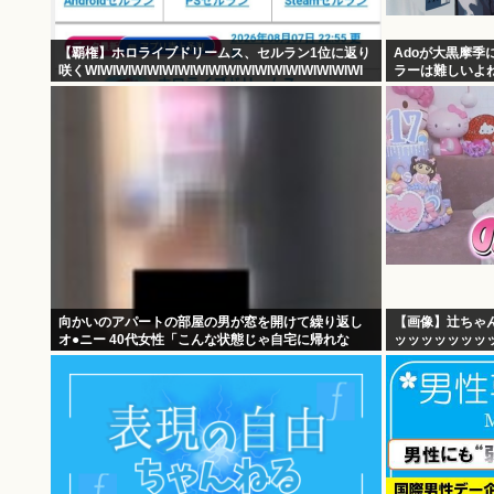
【覇権】ホロライブドリームス、セルラン1位に返り
Adoが大黒摩
咲くWIWIWIWIWIWIWIWIWIWIWIWIWIWIWIWIWIWI
ラーは難しいよ
向かいのアパートの部屋の男が窓を開けて繰り返し
【画像】辻ちゃ
オ●ニー 40代女性「こんな状態じゃ自宅に帰れな
ッッッッッッッ
い」