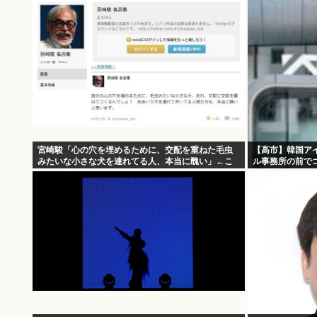
宮崎駿「心の穴を埋めるために、交配を重ねた毛虫
【高市】韓国ア
みたいな小さな犬を連れてる人、本当に醜い」←こ
ル事務所の前で
れどう思う？