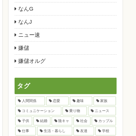
なんG
なんJ
ニュー速
嫌儲
嫌儲オルグ
タグ
人間関係
恋愛
趣味
家族
コミュニケーション
乗り物
ニュース
子供
結婚
陰キャ
社会
カップル
仕事
生活・暮らし
友達
学校