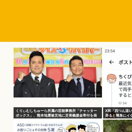
くりぃむしちゅーら所属の芸能事務所「チャッター
X民「四つん這
ボックス」、熊本地震被災地に災害義援金寄付を発
弄ると簡単にイ
表