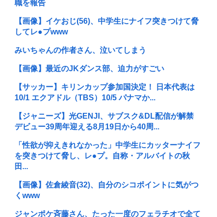
職を報告
【画像】イケおじ(56)、中学生にナイフ突きつけて脅
してレ●プwww
みいちゃんの作者さん、泣いてしまう
【画像】最近のJKダンス部、迫力がすごい
【サッカー】キリンカップ参加国決定！ 日本代表は
10/1 エクアドル（TBS）10/5 パナマか...
【ジャニーズ】光GENJI、サブスク&DL配信が解禁
デビュー39周年迎える8月19日から40周...
「性欲が抑えきれなかった」中学生にカッターナイフ
を突きつけて脅し、レ●プ。自称・アルバイトの秋
田...
【画像】佐倉綾音(32)、自分のシコポイントに気がつ
くwww
ジャンポケ斉藤さん、たった一度のフェラチオで全て