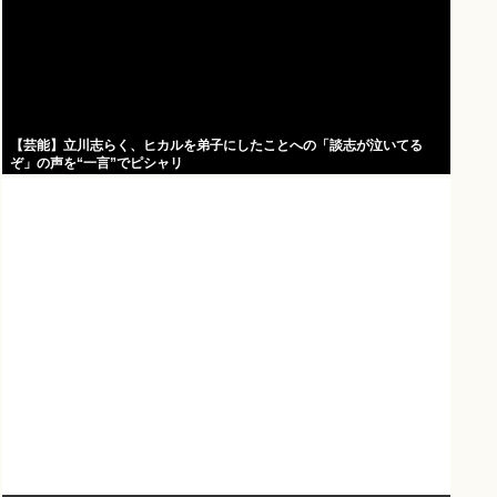
【芸能】立川志らく、ヒカルを弟子にしたことへの「談志が泣いてる
ぞ」の声を“一言”でピシャリ