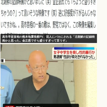
高市早苗首相の熊本地震視察PV、芸人にバカにされる「北朝鮮の記録映
画かと思った。金正恩ですら盛りすぎって言うぞ」