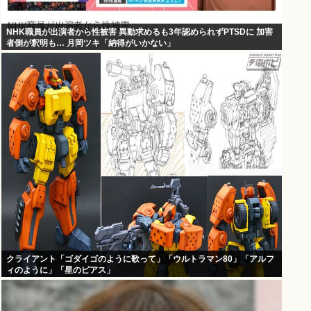
NHK職員が出演者から性被害 異動求めるも3年認められずPTSDに 加害
者側が釈明も… 月岡ツキ「納得がいかない」
クライアント「ゴダイゴのように歌って」「ウルトラマン80」「アルフ
ィのように」「星のピアス」