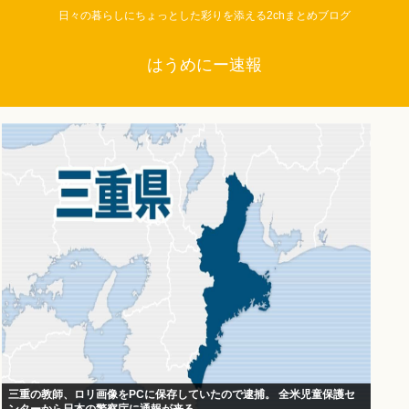
日々の暮らしにちょっとした彩りを添える2chまとめブログ
はうめにー速報
三重の教師、ロリ画像をPCに保存していたので逮捕。 全米児童保護セ