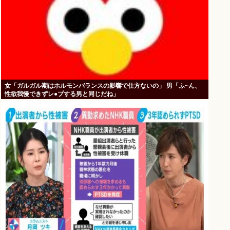
女「ガルガル期はホルモンバランスの影響で仕方ないの」 男「ふ~ん、
性欲我慢できずレ●プする男と同じだね」