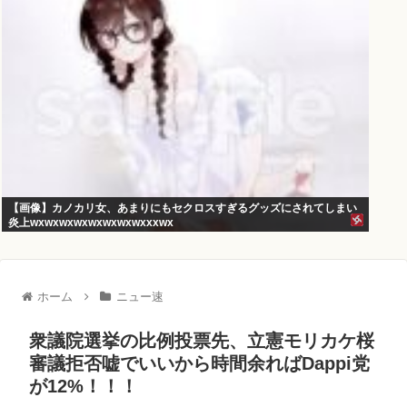
【画像】カノカリ女、あまりにもセクロスすぎるグッズにされてしまい
炎上wxwxwxwxwxwxwxwxxxwx
ホーム
ニュー速
衆議院選挙の比例投票先、立憲モリカケ桜
審議拒否嘘でいいから時間余ればDappi党
が12%！！！