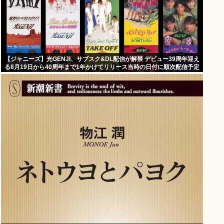
【ジャニーズ】光GENJI、サブスク&DL配信が解禁 デビュー39周年迎え
る8月19日から40周年まで1年かけてリリース当時の日付に順次配信予定