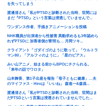
を失ってしまう
渡邊渚さん「私がPTSDと診断された当時、世間には
まだ『PTSD』という言葉は浸透していませんで...
ワンダンス作者、手描きアニメーションを投稿
NHK職員が出演者から性被害 異動求めるも3年認めら
れずPTSDに 加害者側が釈明も… 月岡ツキ...
クライアント「ゴダイゴのように歌って」「ウルトラ
マン80」「アルフィのように」「星のピアス」
みい山アニメ、始まる前からBPOにチクられる。
「来年の話でワロタ」
山本舞香、第1子出産を報告「母子ともに健康」…夫
のマイファス・Hiroは「いいね」 森進一&森昌...
渡邊渚さん「私がPTSDと診断された当時、世間はま
だPTSDという言葉は浸透されていませんでした...