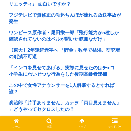
リエッティ』 面白いですか？
フジテレビで無修正の勃起ちんぽが流れる放送事故が
発生
ワンピース原作者・尾田栄一郎「飛行能力が5種しか
確認されてないのはペルが聞いた範囲なだけ」
【東大】2年連続赤字へ 「貯金」数年で枯渇、研究者
の削減不可避
「インコを見せてあげる」実際に見せたのはチ●コ…
小学生にわいせつな行為をした後期高齢者逮捕
この中で女性アナウンサーを1人解雇するとすれば
誰？
炭治郎「片手ありません」カナヲ「両目見えません」
←どうやってセクロスしたの？
「まんがタイムきらら」エ口漫画みたいになる
ホーム
検索
トップ
サイドバー