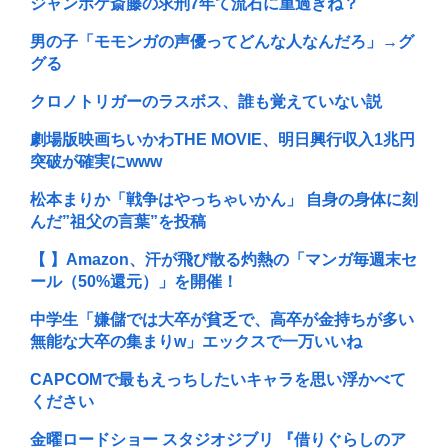
ジャンポケ斎藤の求刑7年て流石に重過ぎね？
男の子「モモンガの声優ってどんな人なんだろ」→グ
グる
クロノトリガーのラスボス、誰も覚えていない説
劇場版映画ちいかわTHE MOVIE、明日興行収入1兆円
突破が確実にwww
松本まりか「戦争はやっちゃいかん」 自身の身体に刻
んだ”祖父の言葉”を投稿
【 】Amazon、汗が飛び散る灼熱の「マンガ毎週末セ
ール（50%還元）」を開催！
中学生「嫌儲では大卒が貧乏で、高卒が金持ちが多い
無能な大卒の集まりw」エックスで一万いいね
CAPCOMで最もえっちしたいキャラを思い浮かべて
ください
金曜ロードショー スタジオジブリ 『借りぐらしのア