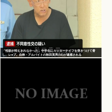
「性欲が抑えきれなかった」中学生にカッターナイフを突きつけて脅
し、レ●プ。自称・アルバイトの秋田英男(56)が逮捕される