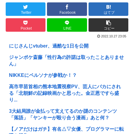
Twitter
Facebook
はてブ
Pocket
LINE
コピー
2022.10.27 23:05
にじさんじvtuber、過酷な1日を公開
ジャンポケ斎藤「性行為の許諾は取ったことありませ
ん」
NIKKEにペルソナが参戦か！？
高市早苗首相の熊本地震視察PV、芸人にバカにされ
る「北朝鮮の記録映画かと思った。金正恩ですら盛
り...
3大結局誰が金払って支えてるのか謎のコンテンツ
「落語」「ヤンキーが殴り合う漫画」あと何？
【ノアだけはガチ】有名△▽女優、プログラマーに転