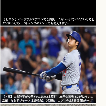
【 ヒロシ 】ポータブルエアコンでご満悦 〝ガレージでバイクいじると
クソ暑いんで〟〝キャンプのテントでも使えますよ〟
【ド軍】大谷翔平が今季初の1試合2本塁打 25号先頭弾＆26号2ランの
活躍 なおドジャースは逆転負けで6連敗 カブス今永8勝目 [鉄チーズ
烏★]