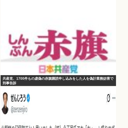
共産党、1700件もの虚偽の赤旗購読申し込みをした人を偽計業務妨害で
刑事告訴