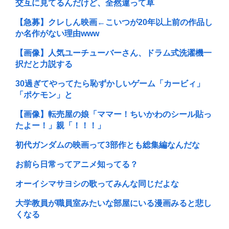
交互に見てるんだけど、全然違って草
【急募】クレしん映画←こいつが20年以上前の作品し
か名作がない理由www
【画像】人気ユーチューバーさん、ドラム式洗濯機一
択だと力説する
30過ぎてやってたら恥ずかしいゲーム「カービィ」
「ポケモン」と
【画像】転売屋の娘「ママー！ちいかわのシール貼っ
たよー！」親「！！！」
初代ガンダムの映画って3部作とも総集編なんだな
お前ら日常ってアニメ知ってる？
オーイシマサヨシの歌ってみんな同じだよな
大学教員が職員室みたいな部屋にいる漫画みると悲し
くなる