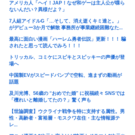
アメリカ人「ヘイ！JAP！なぜ和ゲーは主人公が喋ら
ないんだい？異様だよ？」
7人組アイドルG「…そして、消え逝くキミ達と。」
がデビュー3か月で解散 事務所が事業継続困難なた...
最高に面白い漫画「ハーレム勇者伝説」更新！！！ 騙
されたと思って読んでみろ！！！
トリッカル、コミケにスピキとスピッキーの声優が登
場へ
中国製EVがスピードバンプで空転、進まずの動画が
話題
及川光博、56歳の “おめでた婚” に祝福続々 SNSでは
「檀れいと離婚してたの？」驚く声も
【世論調査】ウクライナ戦争を特に支持する属性。男
性・高齢者・富裕層・モスクワ在住・主な情報源テ
レ...