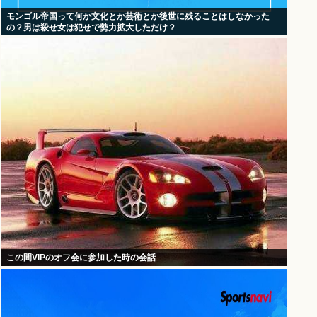
モンゴル帝国って何か文化とか芸術とか後世に残ることはしなかった
の？男は殺せ女は犯せで勢力拡大しただけ？
この間VIPのオフ会に参加した時の会話