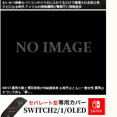
わいせつ画像をパソコンやスマホに入れてるだけで逮捕され名前公表、
クビになる時代 アメリカの情報機関が警察庁に情報提供
WEST.重岡大毅と濱田崇裕がW結婚発表 お相手はともに一般女性 重岡は
すでに子供も「尊い」