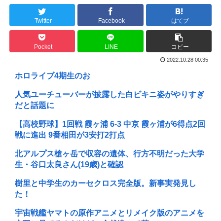
Twitter
Facebook
はてブ
Pocket
LINE
コピー
2022.10.28 00:35
ホロライブ4期生のお
人気ユーチューバーが披露した白ビキニ姿がやりすぎ
だと話題に
【高校野球】1回戦 霞ヶ浦 6-3 中京 霞ヶ浦が6得点2回
戦に進出 9番相田が3安打2打点
北アルプス槍ヶ岳で収容の遺体、行方不明だった大学
生・谷口太良さん(19歳)と確認
樹里と中学生のカーセクロス完全版。新事実発見し
た！
宇宙戦艦ヤマトの原作アニメとリメイク版のアニメを