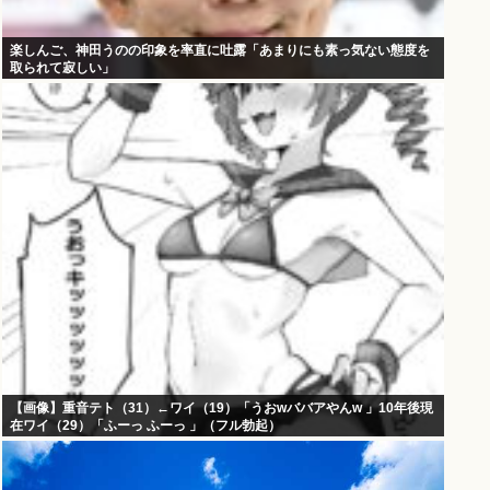
楽しんご、神田うのの印象を率直に吐露「あまりにも素っ気ない態度を
取られて寂しい」
【画像】重音テト（31）←ワイ（19）「うおwババアやんw 」10年後現
在ワイ（29）「ふーっ ふーっ 」（フル勃起）