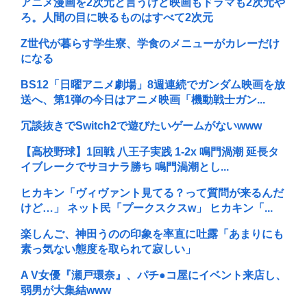
アニメ漫画を2次元と言うけど映画もドラマも2次元や
ろ。人間の目に映るものはすべて2次元
Z世代が暮らす学生寮、学食のメニューがカレーだけ
になる
BS12「日曜アニメ劇場」8週連続でガンダム映画を放
送へ、第1弾の今日はアニメ映画「機動戦士ガン...
冗談抜きでSwitch2で遊びたいゲームがないwww
【高校野球】1回戦 八王子実践 1-2x 鳴門渦潮 延長タ
イブレークでサヨナラ勝ち 鳴門渦潮とし...
ヒカキン「ヴィヴァント見てる？って質問が来るんだ
けど…」 ネット民「プークスクスw」 ヒカキン「...
楽しんご、神田うのの印象を率直に吐露「あまりにも
素っ気ない態度を取られて寂しい」
A V女優『瀬戸環奈』、パチ●コ屋にイベント来店し、
弱男が大集結www