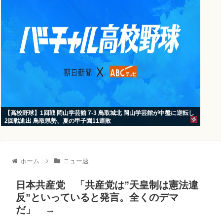
【高校野球】1回戦 岡山学芸館 7-3 鳥取城北 岡山学芸館が中盤に逆転し
2回戦進出 鳥取県勢、夏の甲子園11連敗
ホーム
ニュー速
日本共産党 「共産党は”天皇制は憲法違
反”といっていると発言。全くのデマ
だ」 →