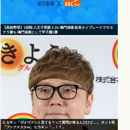
【高校野球】1回戦 八王子実践 1-2x 鳴門渦潮 延長タイブレークでサヨ
ナラ勝ち 鳴門渦潮として甲子園1勝
ヒカキン「ヴィヴァント見てる？って質問が来るんだけど…」 ネット民
「プークスクスw」 ヒカキン「…！？」