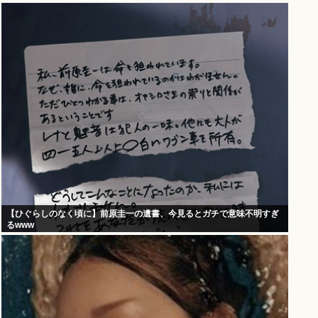
【ひぐらしのなく頃に】前原圭一の遺書、今見るとガチで意味不明すぎ
るwww