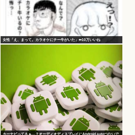
女性「え、まって。カラオケにチー牛がいた」⬅10万いいね
カーナビってさぁ…？オーディオディスプレイにAndroid autoつないで