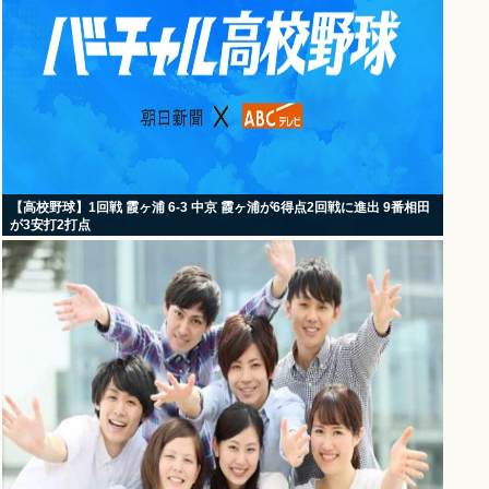
【高校野球】1回戦 霞ヶ浦 6-3 中京 霞ヶ浦が6得点2回戦に進出 9番相田
が3安打2打点