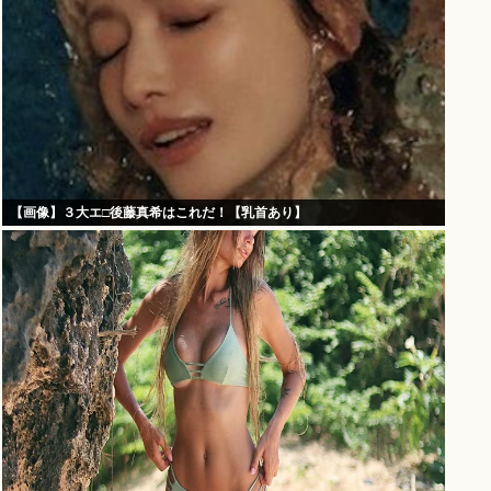
【画像】３大エ□後藤真希はこれだ！【乳首あり】