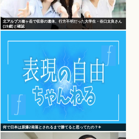
北アルプス槍ヶ岳で収容の遺体、行方不明だった大学生・谷口太良さん
(19歳)と確認
何で日本は原爆2発落とされるまで勝てると思ってたの？‎✈