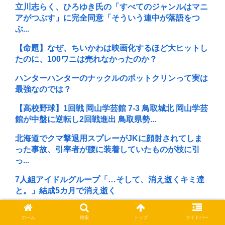
立川志らく、ひろゆき氏の「すべてのジャンルはマニ
アがつぶす」に完全同意「そういう連中が落語をつ
ぶ...
【命題】なぜ、ちいかわは映画化するほど大ヒットし
たのに、100ワニは売れなかったのか？
ハンターハンターのナックルのポットクリンって実は
最強なのでは？
【高校野球】1回戦 岡山学芸館 7-3 鳥取城北 岡山学芸
館が中盤に逆転し2回戦進出 鳥取県勢...
北海道でクマ撃退用スプレーがJKに顔射されてしま
った事故、引率者が腰に装着していたものが枝に引
っ...
7人組アイドルグループ「…そして、消え逝くキミ達
と。」結成5カ月で消え逝く
坂口杏里さん98に到達
ホーム
検索
トップ
サイドバー