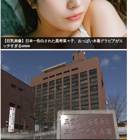
【巨乳画像】日本一告白された黒嵜菜々子、おっぱい水着グラビアがエ
ッチすぎるwww