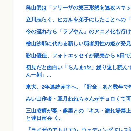
鳥山明は「フリーザの第三形態を速攻スキッ
立川志らく、ヒカルを弟子にしたことへの「
今の流れなら「ラブやん」のアニメ化も行け
檜山沙耶に代わる新しい弱者男性の姫が発見
影山優佳、フォトエッセイが販売から 5日
初見だと面白い「らんま1/2」繰り返し読
ん一刻」...
東大、2年連続赤字へ。「貯金」あと数年で
みい山作者・亜月ねねちゃんがチョロくて可
三山凌輝が妻・趣里との「キス・濡れ場禁止
と連日密会《...
『ライザのアトリエ3』ウェディングドレス姿のライ