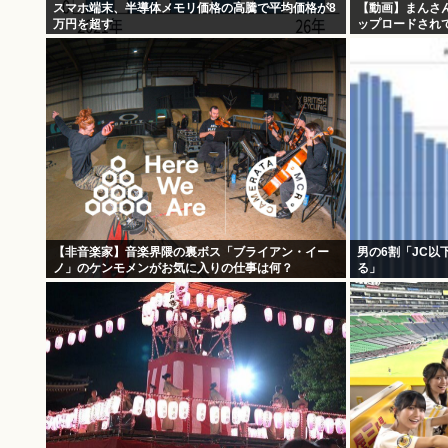
スマホ端末、半導体メモリ価格の高騰で平均価格が8
【動画】まんさ
万円を超す
ップロードされて
【非音楽家】音楽界隈の裏ボス「ブライアン・イー
男の6割「JC
ノ」のケンモメンがお気に入りの仕事は何？
る」