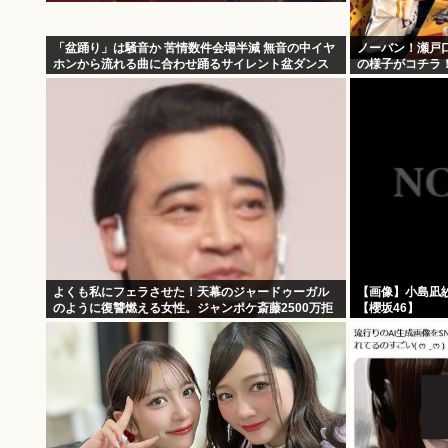
「盆踊り」は騒音か 苦情数件会場半減 無音の中イヤ
ノーバン！瀬戸
ホンから流れる曲に合わせ踊るサイレント盆ダンス
の様子がコチラ
も
よくも私にフェラさせた！天幕のジャードゥーガル
【画像】小島凪
のように復讐燃える女性。ジャンポケ斎藤2500万拒
【櫻坂46】
否