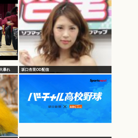
大暴れ
坂口杏里OD配信