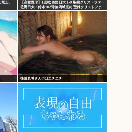
宏居士」
【高校野球】1回戦 佐野日大 1-0 聖隷クリストファー
佐野日大・鈴木102球無四球完封 聖隷クリストファ
ーはエラーに泣く
後藤真希さん(41)エチエチ