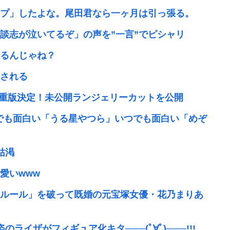
プ」したよな。尾田君なら一ヶ月は引っ張る。
談志が泣いてるぞ」の声を”一言”でピシャリ
るんじゃね？
される
で重版決定！未公開ランジェリーカットを公開
んでも面白い「うる星やつら」いつでも面白い「めぞ
枯渇
愛いwww
ルール」を破って既婚の元宝塚女優・花乃まりあ
ザがフィギュア化キタ───(ﾟ∀ﾟ)───!!!...