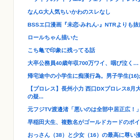
なんG大人気ちいかわのスレなし
BSSエ口漫画『未恋-みれん-』NTRよりも
ロールちゃん描いた
こち亀で印象に残ってる話
大卒公務員40歳年収700万ワイ、咽び泣く…
帰宅途中の小学生に痴漢行為。男子学生(16
【プロレス】長州小力 西口DXプロレス8月
の疑...
元フジTV渡邉渚「悪いのは全部中居正広！
早稲田大生、複数名がゴールドカードのポイ
おっさん（38）と少女（16）の最高に尊