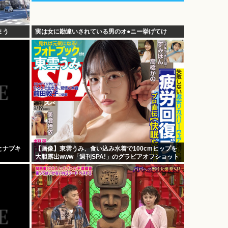
まう
実は女に勘違いされている男のオ●ニー挙げてけ
とナプキ
【画像】東雲うみ、食い込み水着で100cmヒップを
大胆露出www「週刊SPA!」のグラビアオフショット
が万バズ！！！