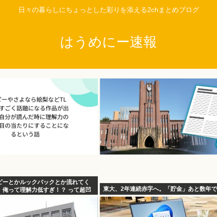
日々の暮らしにちょっとした彩りを添える2chまとめブログ
はうめにー速報
ピーとかルックバックとか流れてく
東大、2年連続赤字へ。「貯金」あと数年
、俺って理解力低すぎ！？ って超凹