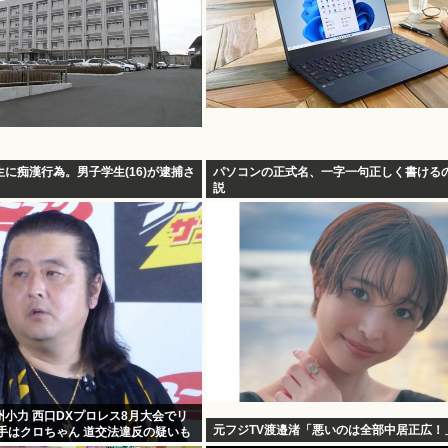
に痴漢行為。男子学生(16)が逮捕さ
パソコンの正式名、一字一句正しく書ける
説
小力 西口DXプロレス8月大会でリ
元フジTV渡邉渚「悪いのは全部中居正広！
手はクロちゃん 道交法違反の疑いも