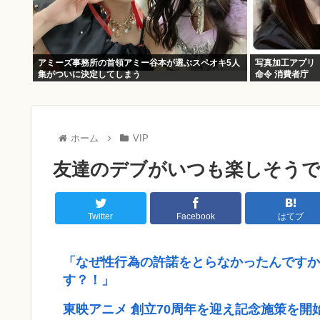
アミーズ事務所の首領アミー谷本が選ぶスペオキ5人
写真加工アプリ
集がついに決定してしまう
命令 消費者庁
ホーム
VIP
友達のデブがいつも楽しそう
Twitter
Facebook
はてブ
「なぜ性行為の許諾をとらなかったんですか
す？！」
東映アニメ 創立70周年を迎え記念施策を開始 