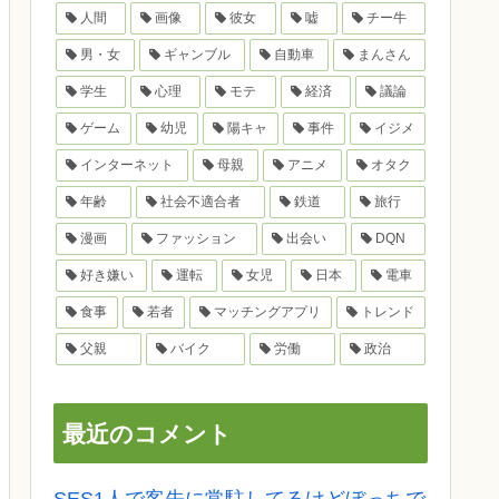
人間
画像
彼女
嘘
チー牛
男・女
ギャンブル
自動車
まんさん
学生
心理
モテ
経済
議論
ゲーム
幼児
陽キャ
事件
イジメ
インターネット
母親
アニメ
オタク
年齢
社会不適合者
鉄道
旅行
漫画
ファッション
出会い
DQN
好き嫌い
運転
女児
日本
電車
食事
若者
マッチングアプリ
トレンド
父親
バイク
労働
政治
最近のコメント