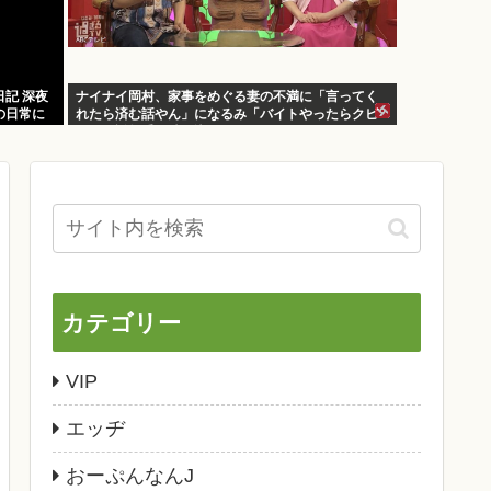
記 深夜
ナイナイ岡村、家事をめぐる妻の不満に「言ってく
の日常に
れたら済む話やん」になるみ「バイトやったらクビ
やで」説教受け黙り込む
カテゴリー
VIP
エッヂ
おーぷんなんJ