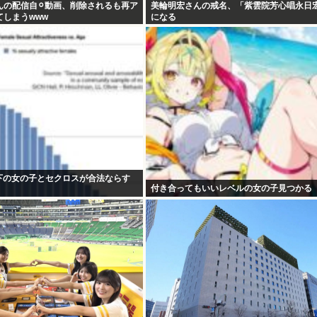
んの配信自⚪︎動画、削除されるも再ア
美輪明宏さんの戒名、「紫雲院芳心唱永日
しまうwww
になる
以下の女の子とセクロスが合法ならす
付き合ってもいいレベルの女の子見つかる