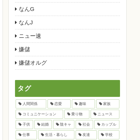
なんG
なんJ
ニュー速
嫌儲
嫌儲オルグ
タグ
人間関係
恋愛
趣味
家族
コミュニケーション
乗り物
ニュース
子供
結婚
陰キャ
社会
カップル
仕事
生活・暮らし
友達
学校