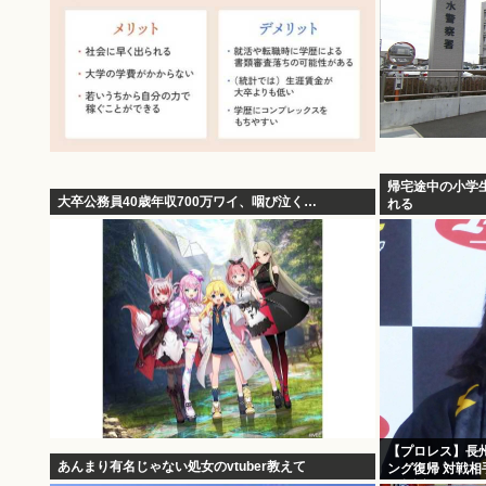
帰宅途中の小学生
大卒公務員40歳年収700万ワイ、咽び泣く…
れる
【プロレス】長州
あんまり有名じゃない処女のvtuber教えて
ング復帰 対戦相
不起訴に