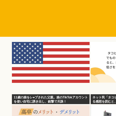
11歳の娘をレ●プされた父親。娘のTikTokアカウント
ネット民「タコ
を使い自宅に誘き出し、銃撃で天誅！
る感想を読むと
む。つらい」