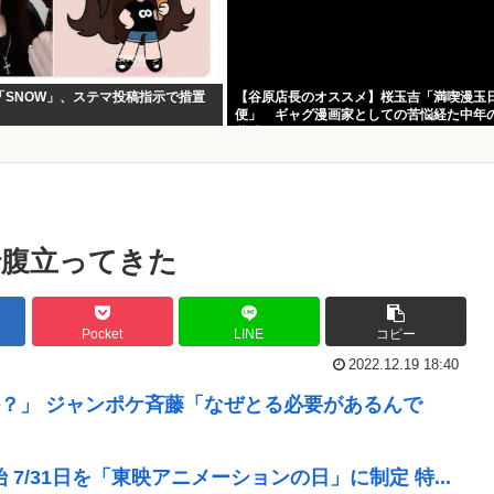
「SNOW」、ステマ投稿指示で措置
【谷原店長のオススメ】桜玉吉「満喫漫玉日
便」 ギャグ漫画家としての苦悩経た中年
共感
で腹立ってきた
Pocket
LINE
コピー
2022.12.19 18:40
？」 ジャンポケ斉藤「なぜとる必要があるんで
7/31日を「東映アニメーションの日」に制定 特...