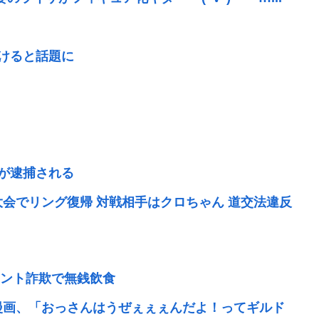
抜けると話題に
)が逮捕される
大会でリング復帰 対戦相手はクロちゃん 道交法違反
」
ント詐欺で無銭飲食
い漫画、「おっさんはうぜぇぇぇんだよ！ってギルド