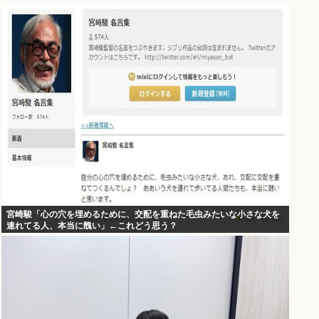
宮崎駿「心の穴を埋めるために、交配を重ねた毛虫みたいな小さな犬を
連れてる人、本当に醜い」←これどう思う？