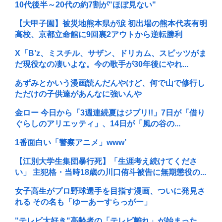
10代後半～20代の約7割が"ほぼ見ない"
【大甲子園】被災地熊本県が涙 初出場の熊本代表有明
高校、京都立命館に9回裏2アウトから逆転勝利
X「B’z、ミスチル、サザン、ドリカム、スピッツがま
だ現役なの凄いよな。今の歌手が30年後にやれ...
あずみとかいう漫画読んだんやけど、何で山で修行し
ただけの子供達があんなに強いんや
金ロー 今日から「3週連続夏はジブリ!!」7日が「借り
ぐらしのアリエッティ」、14日が「風の谷の...
1番面白い「警察アニメ」www’
【江別大学生集団暴行死】「生涯考え続けてくださ
い」 主犯格・当時18歳の川口侑斗被告に無期懲役の...
女子高生がプロ野球選手を目指す漫画、ついに発見さ
れる その名も「ゆーあーすらっがー」
"テレビ大好き"高齢者の「テレビ離れ」が始まった…