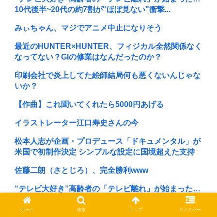
10代後半~20代の約7割が"ほぼ見ない"衝撃...
みぃちゃん、マジでアニメ中止になりそう
最近のHUNTER×HUNTER、フィジカル全然関係なく
なってない？GIの修業はなんだったのか？
印刷会社で炎上してた絵師結局何も悪くないんじゃな
いか？
【作曲】これ聞いてくれたら5000円あげる
イラストレーター江口寿史さんの今
松本人志が企画・プロデュース「ドキュメンタル」が
米国で初制作決定 シンプルな設定に国境超えた支持
佐藤二朗（さとじろ）、完全勝利www
“テレビ大好き”高齢者の「テレビ離れ」が始まった…
「途中から急激につまらなくなった漫画」←思い浮か
ホーム
検索
トップ
サイドバー