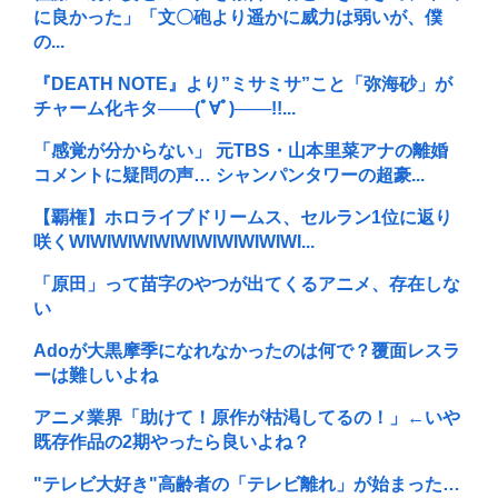
に良かった」「文〇砲より遥かに威力は弱いが、僕
の...
『DEATH NOTE』より”ミサミサ”こと「弥海砂」が
チャーム化キタ───(ﾟ∀ﾟ)───!!...
「感覚が分からない」 元TBS・山本里菜アナの離婚
コメントに疑問の声… シャンパンタワーの超豪...
【覇権】ホロライブドリームス、セルラン1位に返り
咲くWIWIWIWIWIWIWIWIWIWIWI...
「原田」って苗字のやつが出てくるアニメ、存在しな
い
Adoが大黒摩季になれなかったのは何で？覆面レスラ
ーは難しいよね
アニメ業界「助けて！原作が枯渇してるの！」←いや
既存作品の2期やったら良いよね？
"テレビ大好き"高齢者の「テレビ離れ」が始まった…