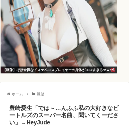
【画像】ほぼ全裸なドスケベコスプレイヤーの身体がエロすぎるｗｗｗ
ホーム
嫌儲
豊崎愛生「では～…んふふ私の大好きなビ
ートルズのスーパー名曲、聞いてくーださ
い」→HeyJude