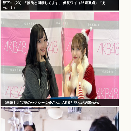
部下♀（23）「彼氏と同棲してます」 係長ワイ（36歳童貞）「え
っ…？」
【画像】元宝塚のセクシー女優さん、AKBと並んだ結果www