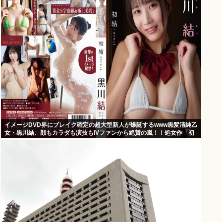
イメージDVD界にブレイク確定の超大型新人が爆誕するwww黒髪清純乙
女・黒川結、顔もカラダも演技もIVファンから絶賛の嵐！！処女作「初
結」の動画＆画像まとめ！！