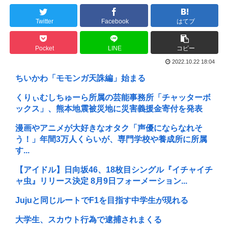
Twitter
Facebook
はてブ
Pocket
LINE
コピー
2022.10.22 18:04
ちいかわ「モモンガ天誅編」始まる
くりぃむしちゅーら所属の芸能事務所「チャッターボ
ックス」、熊本地震被災地に災害義援金寄付を発表
漫画やアニメが大好きなオタク「声優にならなれそ
う！」年間3万人くらいが、専門学校や養成所に所属
す...
【アイドル】日向坂46、18枚目シングル『イチャイチ
ャ虫』リリース決定 8月9日フォーメーション...
Jujuと同じルートでF1を目指す中学生が現れる
大学生、スカウト行為で逮捕されまくる