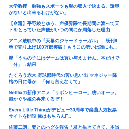
大学教授「勉強もスポーツも親の収入で決まる。環境
がないと出来るわけがない」
【命題】平野綾とゆう、声優界隈で長期間に渡って天
下をとっていた声優がいつの間にか周落した理由
アニメ放映中の『天幕のジャードゥーガル』、既刊6
巻で売り上げ100万部突破！もうこの勢いは誰にも...
親「うちの子にはゲームは買い与えません。本だけで
十分」→結果
たくろう赤木 野球部時代の苦い思い出 マネジャー降
格の日に母が…「何も言えなくて」
Netflixの新作アニメ「リボンヒーロー」凄いオーラ。
超かぐや姫の再来くるぞ！
Every Little Thingがデビュー30周年で楽曲人気投票
サイトを開設 俺はもちろんF...
佐藤二朗、妻とのハグを報告「君と生きてきて、本当