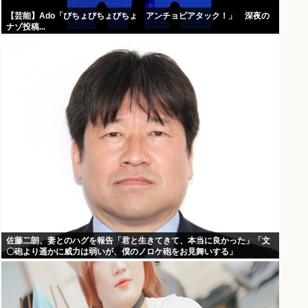
【芸能】Ado「びちょびちょびちょ アンチョビアタック！」 深夜の
ナゾ投稿...
佐藤二朗、妻とのハグを報告「君と生きてきて、本当に良かった」「文
〇砲より遥かに威力は弱いが、僕のノロケ砲をお見舞いする」