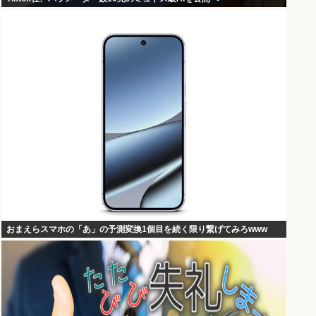
おまえらスマホの「あ」の予測変換1個目を続く限り繋げてみろwww