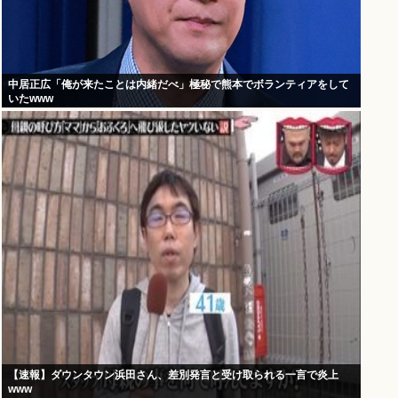
中居正広「俺が来たことは内緒だべ」極秘で熊本でボランティアをして
いたwww
【速報】ダウンタウン浜田さん、差別発言と受け取られる一言で炎上
www