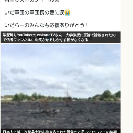
学歴煽りYouTuberの wakatteTVさん、大学教授に正論で論破されたの
で信者ファンネルに冷笑させるしかなす術がなくなる
日本人て第二次世界大戦を巻き込まれた戦争だと思ってない？この時期