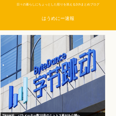
日々の暮らしにちょっとした彩りを添える2chまとめブログ
はうめにー速報
Tiktok社、パラメーター数10兆のミュトス級AIを公開へ