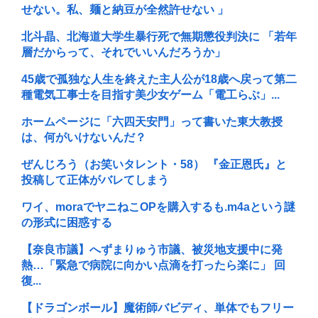
せない。私、麺と納豆が全然許せない 」
北斗晶、北海道大学生暴行死で無期懲役判決に 「若年
層だからって、それでいいんだろうか」
45歳で孤独な人生を終えた主人公が18歳へ戻って第二
種電気工事士を目指す美少女ゲーム「電工らぶ」...
ホームページに「六四天安門」って書いた東大教授
は、何がいけないんだ？
ぜんじろう（お笑いタレント・58） 『金正恩氏』と
投稿して正体がバレてしまう
ワイ、moraでヤニねこOPを購入するも.m4aという謎
の形式に困惑する
【奈良市議】へずまりゅう市議、被災地支援中に発
熱…「緊急で病院に向かい点滴を打ったら楽に」 回
復...
【ドラゴンボール】魔術師バビディ、単体でもフリー