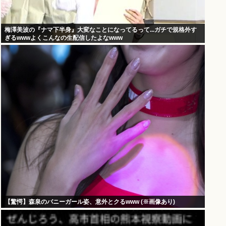
梅澤美波の『ナマ下半身』大変なことになってるって...ガチで規格外す
ぎるwwwよくこんなの生配信したよなwww
【驚愕】森泉のバニーガール姿、意外とクるwww (※画像あり)