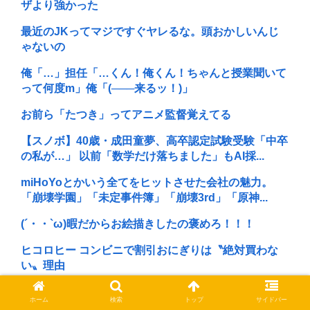
ザより強かった
最近のJKってマジですぐヤレるな。頭おかしいんじ
ゃないの
俺「…」担任「…くん！俺くん！ちゃんと授業聞いて
って何度m」俺「(───来るッ！)」
お前ら「たつき」ってアニメ監督覚えてる
【スノボ】40歳・成田童夢、高卒認定試験受験「中卒
の私が…」 以前「数学だけ落ちました」もAI採...
miHoYoとかいう全てをヒットさせた会社の魅力。
「崩壊学園」「未定事件簿」「崩壊3rd」「原神...
(´・・`ω)暇だからお絵描きしたの褒めろ！！！
ヒコロヒー コンビニで割引おにぎりは〝絶対買わな
い〟理由
中居正広「俺が来たことは内緒だべ」極秘で熊本でボ
ホーム
検索
トップ
サイドバー
ランティアをしていたwww