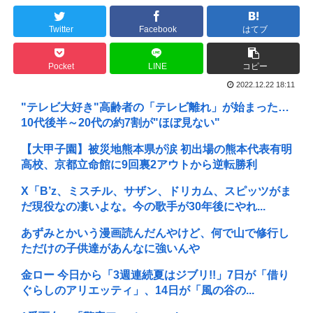
Twitter
Facebook
はてブ
Pocket
LINE
コピー
2022.12.22 18:11
"テレビ大好き"高齢者の「テレビ離れ」が始まった…
10代後半～20代の約7割が"ほぼ見ない"
【大甲子園】被災地熊本県が涙 初出場の熊本代表有明
高校、京都立命館に9回裏2アウトから逆転勝利
X「B’z、ミスチル、サザン、ドリカム、スピッツがま
だ現役なの凄いよな。今の歌手が30年後にやれ...
あずみとかいう漫画読んだんやけど、何で山で修行し
ただけの子供達があんなに強いんや
金ロー 今日から「3週連続夏はジブリ!!」7日が「借り
ぐらしのアリエッティ」、14日が「風の谷の...