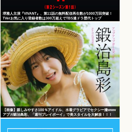
堺雅人主演『VIVANT』、第11話の無料配信再生数が1000万回突破！
TVerお気に入り登録者数は300万超えでTBS連ドラ歴代トップ
【画像】親しみやすさ100％アイドル、水着グラビアでセクシー撮www
アプガ鍛治島彩、「週刊プレイボーイ」で美スタイルを大解放！！！