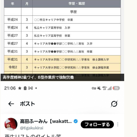
高学歴精神2級ワイ、B型作業所で強制労働