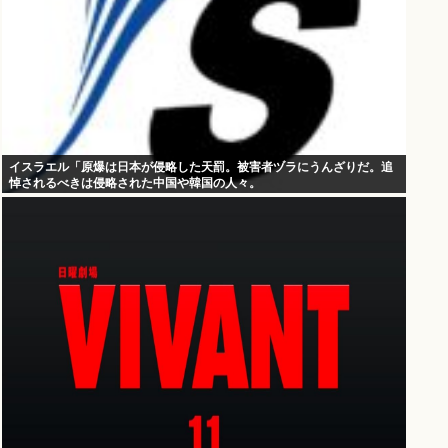
イスラエル「原爆は日本が侵略した天罰。被害者ヅラにうんざりだ。追
悼されるべきは侵略された中国や韓国の人々。