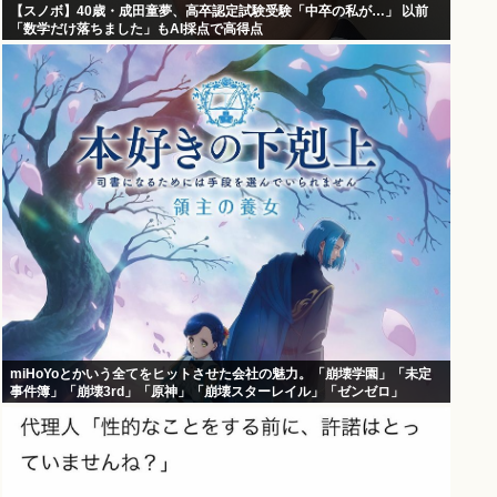
【スノボ】40歳・成田童夢、高卒認定試験受験「中卒の私が…」 以前
「数学だけ落ちました」もAI採点で高得点
miHoYoとかいう全てをヒットさせた会社の魅力。「崩壊学園」「未定
事件簿」「崩壊3rd」「原神」「崩壊スターレイル」「ゼンゼロ」