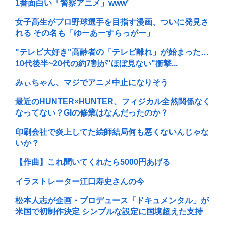
1番面白い「警察アニメ」www’
女子高生がプロ野球選手を目指す漫画、ついに発見さ
れる その名も「ゆーあーすらっがー」
"テレビ大好き"高齢者の「テレビ離れ」が始まった…
10代後半~20代の約7割が"ほぼ見ない"衝撃...
みぃちゃん、マジでアニメ中止になりそう
最近のHUNTER×HUNTER、フィジカル全然関係なく
なってない？GIの修業はなんだったのか？
印刷会社で炎上してた絵師結局何も悪くないんじゃな
いか？
【作曲】これ聞いてくれたら5000円あげる
イラストレーター江口寿史さんの今
松本人志が企画・プロデュース「ドキュメンタル」が
米国で初制作決定 シンプルな設定に国境超えた支持