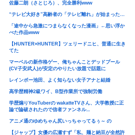
佐藤二朗（さとじろ）、完全勝利www
“テレビ大好き”高齢者の「テレビ離れ」が始まった…
「途中から急激につまらなくなった漫画」←思い浮か
べた作品www
【HUNTER×HUNTER】ツェリードニヒ、普通に生き
てた
マーベルの新作格ゲー、俺ちゃんことデッドプール
(CV子安武人)が安定のやりたい放題で話題に
レインボー池田、よく知らない女子アナと結婚
高学歴精神2級ワイ、B型作業所で強制労働
学歴煽りYouTuberの wakatteTVさん、大学教授に正
論で論破されたので信者ファンネル...
アニメ通のゆめちゃん尻いっちゃってるぅ～ の
【ジャップ】女優の広瀬すず「私、麺と納豆が全然許