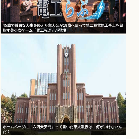
45歳で孤独な人生を終えた主人公が18歳へ戻って第二種電気工事士を目
指す美少女ゲーム「電工らぶ」が登場
ホームページに「六四天安門」って書いた東大教授は、何がいけないん
だ？