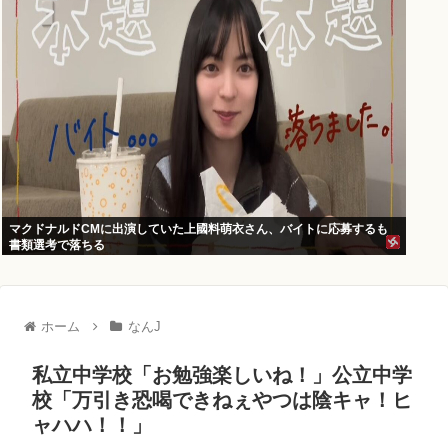
マクドナルドCMに出演していた上國料萌衣さん、バイトに応募するも
書類選考で落ちる
ホーム
なんJ
私立中学校「お勉強楽しいね！」公立中学
校「万引き恐喝できねぇやつは陰キャ！ヒ
ャハハ！！」