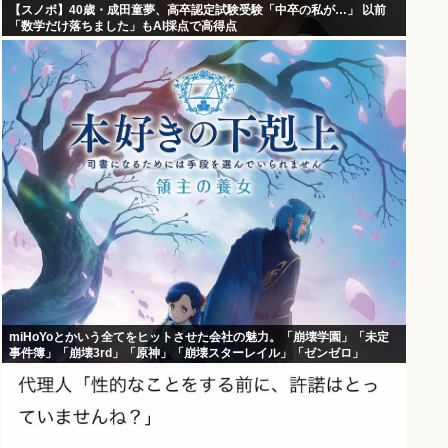
【スノボ】40歳・成田童夢、高卒認定試験受験「中卒の私が…」 以前
「数学だけ落ちました」もAI採点で高得点
miHoYoとかいう全てをヒットさせた会社の魅力。「崩壊学園」「未定
事件簿」「崩壊3rd」「原神」「崩壊スターレイル」「ゼンゼロ」