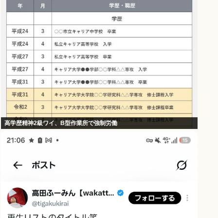
高学歴精神2級ワイ、B型作業所で強制労働