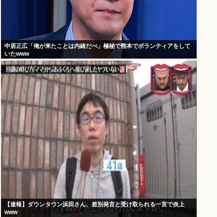
中居正広「俺が来たことは内緒だべ」極秘で熊本でボランティアをして
いたwww
【速報】ダウンタウン浜田さん、差別発言と受け取られる一言で炎上
www