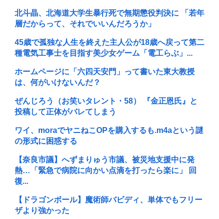
北斗晶、北海道大学生暴行死で無期懲役判決に 「若年
層だからって、それでいいんだろうか」
45歳で孤独な人生を終えた主人公が18歳へ戻って第二
種電気工事士を目指す美少女ゲーム「電工らぶ」...
ホームページに「六四天安門」って書いた東大教授
は、何がいけないんだ？
ぜんじろう（お笑いタレント・58） 『金正恩氏』と
投稿して正体がバレてしまう
ワイ、moraでヤニねこOPを購入するも.m4aという謎
の形式に困惑する
【奈良市議】へずまりゅう市議、被災地支援中に発
熱…「緊急で病院に向かい点滴を打ったら楽に」 回
復...
【ドラゴンボール】魔術師バビディ、単体でもフリー
ザより強かった