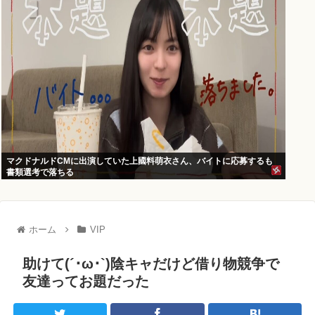
マクドナルドCMに出演していた上國料萌衣さん、バイトに応募するも
書類選考で落ちる
ホーム
VIP
助けて(´･ω･`)陰キャだけど借り物競争で
友達ってお題だった