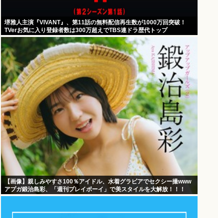
堺雅人主演『VIVANT』、第11話の無料配信再生数が1000万回突破！
TVerお気に入り登録者数は300万超えでTBS連ドラ歴代トップ
【画像】親しみやすさ100％アイドル、水着グラビアでセクシー撮www
アプガ鍛治島彩、「週刊プレイボーイ」で美スタイルを大解放！！！