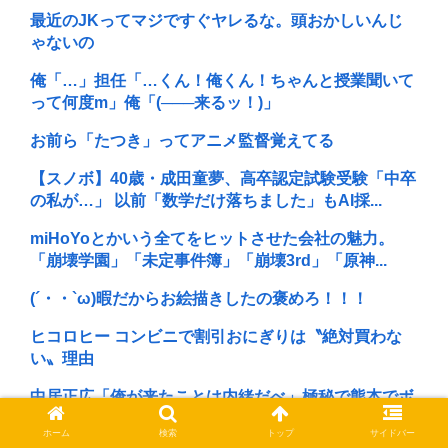
最近のJKってマジですぐヤレるな。頭おかしいんじ
ゃないの
俺「…」担任「…くん！俺くん！ちゃんと授業聞いて
って何度m」俺「(───来るッ！)」
お前ら「たつき」ってアニメ監督覚えてる
【スノボ】40歳・成田童夢、高卒認定試験受験「中卒
の私が…」 以前「数学だけ落ちました」もAI採...
miHoYoとかいう全てをヒットさせた会社の魅力。
「崩壊学園」「未定事件簿」「崩壊3rd」「原神...
(´・・`ω)暇だからお絵描きしたの褒めろ！！！
ヒコロヒー コンビニで割引おにぎりは〝絶対買わな
い〟理由
中居正広「俺が来たことは内緒だべ」極秘で熊本でボ
ランティアをしていたwww
ホーム
検索
トップ
サイドバー