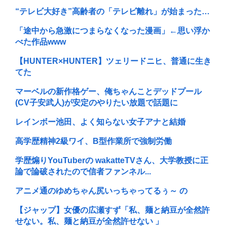
“テレビ大好き”高齢者の「テレビ離れ」が始まった…
「途中から急激につまらなくなった漫画」←思い浮か
べた作品www
【HUNTER×HUNTER】ツェリードニヒ、普通に生き
てた
マーベルの新作格ゲー、俺ちゃんことデッドプール
(CV子安武人)が安定のやりたい放題で話題に
レインボー池田、よく知らない女子アナと結婚
高学歴精神2級ワイ、B型作業所で強制労働
学歴煽りYouTuberの wakatteTVさん、大学教授に正
論で論破されたので信者ファンネル...
アニメ通のゆめちゃん尻いっちゃってるぅ～ の
【ジャップ】女優の広瀬すず「私、麺と納豆が全然許
せない。私、麺と納豆が全然許せない 」