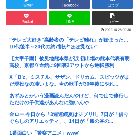
Twitter
Facebook
はてブ
Pocket
LINE
コピー
2022.10.28 09:36
"テレビ大好き"高齢者の「テレビ離れ」が始まった…
10代後半～20代の約7割が"ほぼ見ない"
【大甲子園】被災地熊本県が涙 初出場の熊本代表有明
高校、京都立命館に9回裏2アウトから逆転勝利
X「B’z、ミスチル、サザン、ドリカム、スピッツがま
だ現役なの凄いよな。今の歌手が30年後にやれ...
あずみとかいう漫画読んだんやけど、何で山で修行し
ただけの子供達があんなに強いんや
金ロー 今日から「3週連続夏はジブリ!!」7日が「借り
ぐらしのアリエッティ」、14日が「風の谷の...
1番面白い「警察アニメ」www’