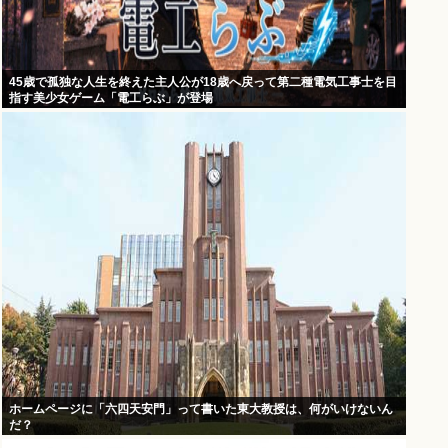
45歳で孤独な人生を終えた主人公が18歳へ戻って第二種電気工事士を目
指す美少女ゲーム「電工らぶ」が登場
ホームページに「六四天安門」って書いた東大教授は、何がいけないん
だ？