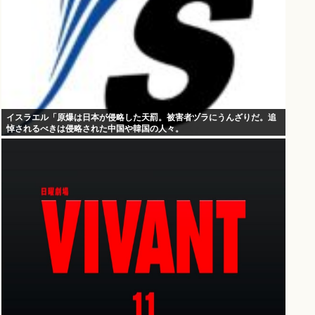
イスラエル「原爆は日本が侵略した天罰。被害者ヅラにうんざりだ。追
悼されるべきは侵略された中国や韓国の人々。