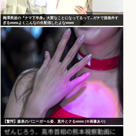
梅澤美波の『ナマ下半身』大変なことになってるって...ガチで規格外す
ぎるwwwよくこんなの生配信したよなwww
【驚愕】森泉のバニーガール姿、意外とクるwww (※画像あり)