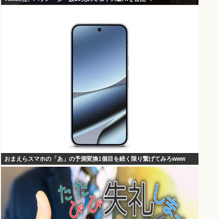
おまえらスマホの「あ」の予測変換1個目を続く限り繋げてみろwww