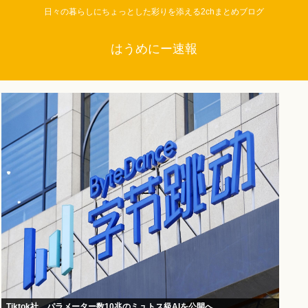
日々の暮らしにちょっとした彩りを添える2chまとめブログ
はうめにー速報
Tiktok社、パラメーター数10兆のミュトス級AIを公開へ