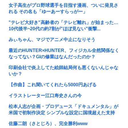
女子高生がプロ野球選手を目指す漫画、ついに発見さ
れる その名も「ゆーあーすらっがー」
"テレビ大好き"高齢者の「テレビ離れ」が始まった…
10代後半~20代の約7割が"ほぼ見ない"衝撃...
みぃちゃん、マジでアニメ中止になりそう
最近のHUNTER×HUNTER、フィジカル全然関係なく
なってない？GIの修業はなんだったのか？
印刷会社で炎上してた絵師結局何も悪くないんじゃな
いか？
【作曲】これ聞いてくれたら5000円あげる
イラストレーター江口寿史さんの今
松本人志が企画・プロデュース「ドキュメンタル」が
米国で初制作決定 シンプルな設定に国境超えた支持
佐藤二朗（さとじろ）、完全勝利www