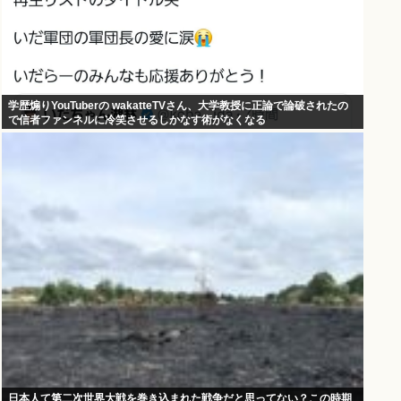
学歴煽りYouTuberの wakatteTVさん、大学教授に正論で論破されたの
で信者ファンネルに冷笑させるしかなす術がなくなる
日本人て第二次世界大戦を巻き込まれた戦争だと思ってない？この時期