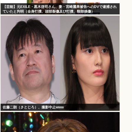
【芸能】元EXILE・黒木啓司さん、妻・宮崎麗果被告へのDVで逮捕され
ていたと判明（全身打撲、頭部裂傷及び打撲、頸部損傷）
佐藤二朗（さとじろ）、撮影中止www