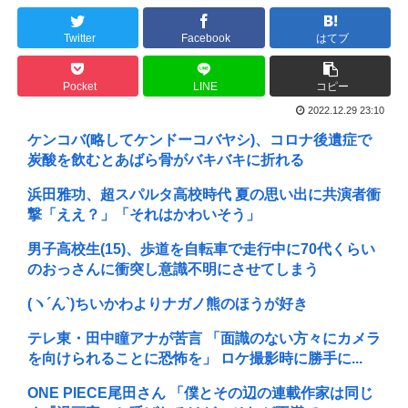
Twitter
Facebook
はてブ
Pocket
LINE
コピー
2022.12.29 23:10
ケンコバ(略してケンドーコバヤシ)、コロナ後遺症で
炭酸を飲むとあばら骨がバキバキに折れる
浜田雅功、超スパルタ高校時代 夏の思い出に共演者衝
撃「ええ？」「それはかわいそう」
男子高校生(15)、歩道を自転車で走行中に70代くらい
のおっさんに衝突し意識不明にさせてしまう
(ヽ´ん`) ちいかわよりナガノ熊のほうが好き
テレ東・田中瞳アナが苦言 「面識のない方々にカメラ
を向けられることに恐怖を」 ロケ撮影時に勝手に...
ONE PIECE尾田さん 「僕とその辺の連載作家は同じ