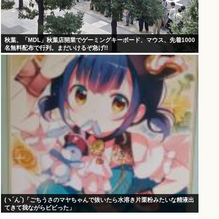
秋葉、「MDL」秋葉店開業でゲーミングキーボード、マウス、先着1000
名無料配布で行列。まだいけるぞ急げ!!
(ヽ´ん`)「ごちうさのマヤちゃんで抜いたら水溶き片栗粉みたいな精液出
てきて我ながらビビった」