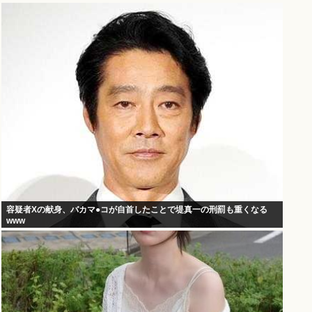
容疑者Xの献身、バカマ●コが自首したことで堤真一の刑罰も重くなる
www