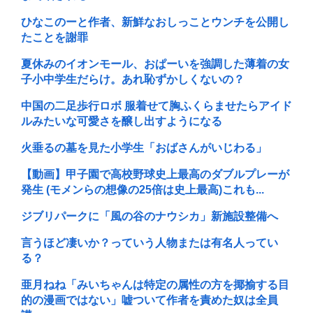
ひなこのーと作者、新鮮なおしっことウンチを公開し
たことを謝罪
夏休みのイオンモール、おぱーいを強調した薄着の女
子小中学生だらけ。あれ恥ずかしくないの？
中国の二足歩行ロボ 服着せて胸ふくらませたらアイド
ルみたいな可愛さを醸し出すようになる
火垂るの墓を見た小学生「おばさんがいじわる」
【動画】甲子園で高校野球史上最高のダブルプレーが
発生 (モメンらの想像の25倍は史上最高)これも...
ジブリパークに「風の谷のナウシカ」新施設整備へ
言うほど凄いか？っていう人物または有名人ってい
る？
亜月ねね「みいちゃんは特定の属性の方を揶揄する目
的の漫画ではない」嘘ついて作者を責めた奴は全員