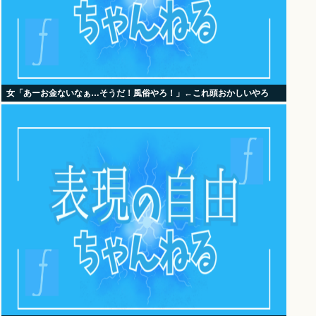
女「あーお金ないなぁ…そうだ！風俗やろ！」←これ頭おかしいやろ