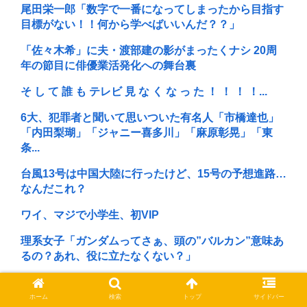
尾田栄一郎「数字で一番になってしまったから目指す
目標がない！！何から学べばいいんだ？？」
「佐々木希」に夫・渡部建の影がまったくナシ 20周
年の節目に俳優業活発化への舞台裏
そ し て 誰 も テレビ 見 な く な っ た ！ ！ ！ ！...
6大、犯罪者と聞いて思いついた有名人「市橋達也」
「内田梨瑚」「ジャニー喜多川」「麻原彰晃」「東
条...
台風13号は中国大陸に行ったけど、15号の予想進路…
なんだこれ？
ワイ、マジで小学生、初VIP
理系女子「ガンダムってさぁ、頭の”バルカン”意味あ
るの？あれ、役に立たなくない？」
鈴木福「運転免許を取得しました！！ちゃんとMTだ
よ」
ホーム
検索
トップ
サイドバー