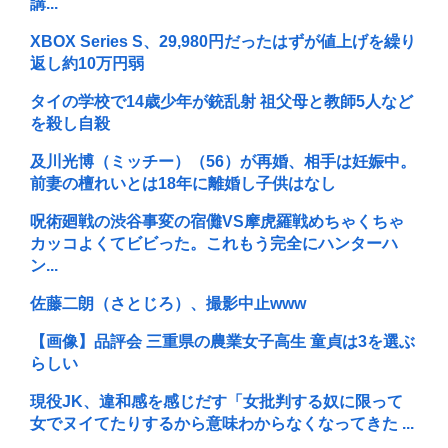
講...
XBOX Series S、29,980円だったはずが値上げを繰り
返し約10万円弱
タイの学校で14歳少年が銃乱射 祖父母と教師5人など
を殺し自殺
及川光博（ミッチー）（56）が再婚、相手は妊娠中。
前妻の檀れいとは18年に離婚し子供はなし
呪術廻戦の渋谷事変の宿儺VS摩虎羅戦めちゃくちゃ
カッコよくてビビった。これもう完全にハンターハ
ン...
佐藤二朗（さとじろ）、撮影中止www
【画像】品評会 三重県の農業女子高生 童貞は3を選ぶ
らしい
現役JK、違和感を感じだす「女批判する奴に限って
女でヌイてたりするから意味わからなくなってきた ...