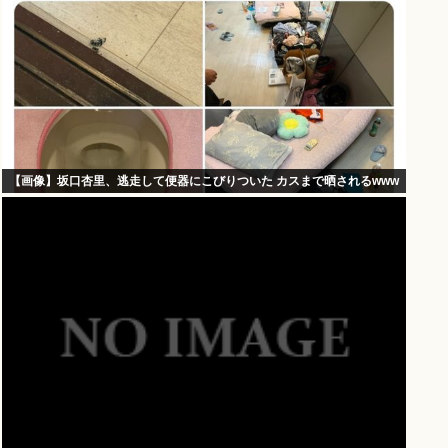
【画像】坂口杏里、逃走して便器にこびりついた カスまで晒されるwww