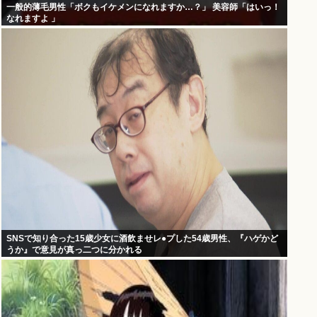
一般的薄毛男性「ボクもイケメンになれますか…？」 美容師「はいっ！
なれますよ 」
SNSで知り合った15歳少女に酒飲ませレ●プした54歳男性、『ハゲかど
うか』で意見が真っ二つに分かれる