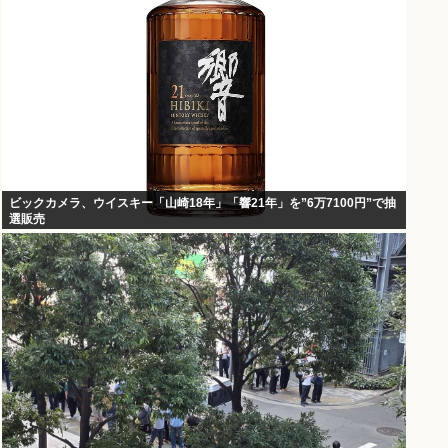
ビックカメラ、ウイスキー「山崎18年」「響21年」を”6万7100円”で抽
選販売