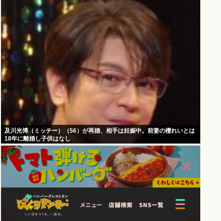
及川光博（ミッチー）（56）が再婚、相手は妊娠中。前妻の檀れいとは
18年に離婚し子供はなし