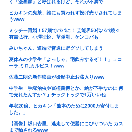
く『漫画家』と呼ばれるけど、それが不満で...
ヒカキンの鬼茶、誰にも買われず投げ売りされてしま
うwww
ミッチー再婚！57歳でパパに！ 芸能界50代パパ続々
有吉弘行、小澤征悦、草彅剛、ケンコバも
みいちゃん、道端で普通に野グソしてしまう
夏休みの小学生「よっしゃ、宅飲みするぞ！！」→コ
ーラ,ミロ,カルピス！www
佐藤二朗の新作映画が撮影中止お蔵入りwww
中学生「手塚治虫や冨樫義博とか、絵が下手なのに 何
で売れたんすか？」チックトックで1万いいね
年収20億、ヒカキン「熊本のために2000万寄付しま
した。」
【画像】坂口杏里、逃走して便器にこびりついた カス
まで晒されるwww