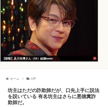
【朗報】及川光博さん（56）結婚www
ホーム
VIP
坊主はただの詐欺師だが、口先上手に説法
を説いている 有名坊主はさらに悪徳糞詐
欺師だ。