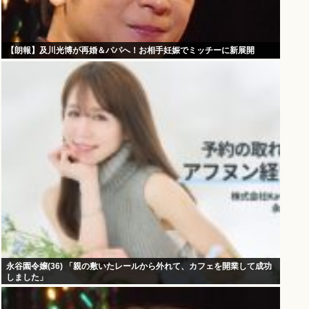
【朗報】及川光博が再婚＆パパへ！お相手妊娠でミッチーに新展開
永谷園令嬢(36) 「親の敷いたレールから外れて、カフェを開業して成功
しました」