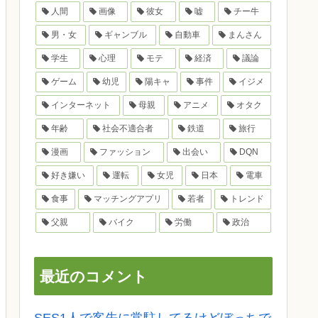
人間
画像
彼女
嘘
チー牛
男・女
ギャンブル
自動車
まんさん
学生
心理
モテ
経済
議論
ゲーム
幼児
陽キャ
事件
イジメ
インターネット
母親
アニメ
オタク
年齢
社会不適合者
鉄道
旅行
漫画
ファッション
出会い
DQN
好き嫌い
運転
女児
日本
電車
食事
マッチングアプリ
若者
トレンド
父親
バイク
労働
政治
最近のコメント