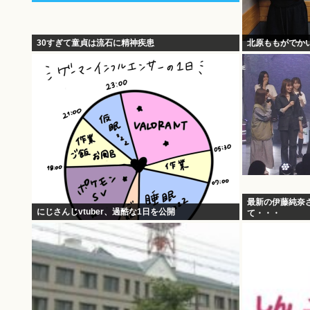
30すぎて童貞は流石に精神疾患
北原ももがでか
最新の伊藤純奈
にじさんじvtuber、過酷な1日を公開
て・・・