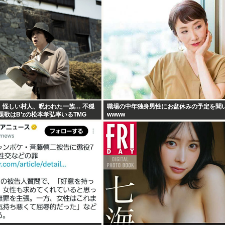
」怪しい村人、呪われた一族… 不穏
職場の中年独身男性にお盆休みの予定を聞
題歌はB’zの松本孝弘率いるTMG
wwww