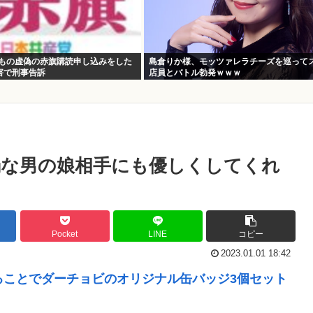
件もの虚偽の赤旗購読申し込みをした
島倉りか様、モッツァレラチーズを巡って
害で刑事告訴
店員とバトル勃発ｗｗｗ
弱な男の娘相手にも優しくしてくれ
Pocket
LINE
コピー
2023.01.01 18:42
ることでダーチョビのオリジナル缶バッジ3個セット