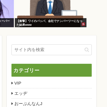
スーパー
【衝撃】ワイのパッパ、会社でナンバーツーになっ
た結果www
カテゴリー
VIP
エッヂ
おーぷんなんJ