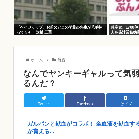
「ヘイジャップ、お前のとこの学校の先生が児ポ持
共産党、1700
ってるぞ」 逮捕 三重
人を偽計業務妨
ホーム
嫌儲
なんでヤンキーギャルって気
るんだ？
Twitter
Facebook
はてブ
ガルパンと献血がコラボ！ 全血液を献血す
が貰える...