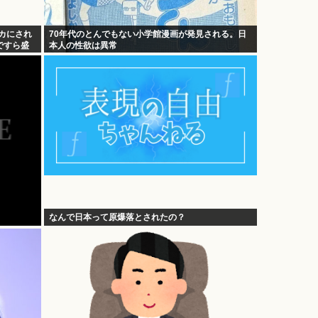
カにされ
70年代のとんでもない小学館漫画が発見される。日
ですら盛
本人の性欲は異常
なんで日本って原爆落とされたの？