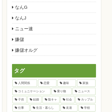
なんG
なんJ
ニュー速
嫌儲
嫌儲オルグ
タグ
人間関係
恋愛
趣味
家族
コミュニケーション
乗り物
ニュース
子供
結婚
陰キャ
社会
カップル
仕事
生活・暮らし
友達
学校