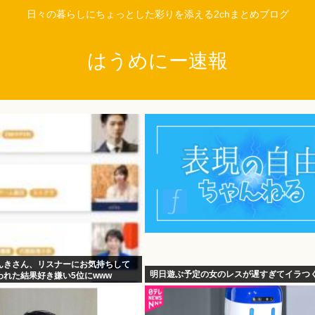
日々の暮らしにちょっとした彩りを添える2chまとめブログ
はうめにー速報
んきさん、リスナーにお気持ちして
明日遊ぶ予定の女のレスが遅すぎてイラつ
れた結果好き嫌い5位にwww