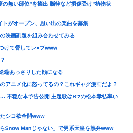
の無い部位”を摘出 脳幹など損傷受け”植物状
周年記念サイトがオープン、思い出の楽曲を募集
の映画副題を組み合わせてみる
つけて脅してレ●プwww
？
た途端あっさりした顔になる
のアニメ化に怒ってるの？これギャグ漫画だよ？
 不穏な本予告公開 主題歌はB’zの松本孝弘率い
あたシコ欲全開www
らSnow Manじゃない」で男系天皇を熱弁www