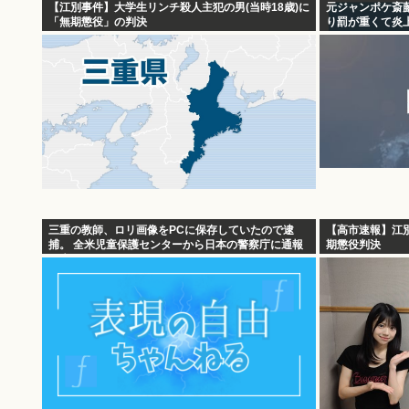
【江別事件】大学生リンチ殺人主犯の男(当時18歳)に
元ジャンポケ斎
「無期懲役」の判決
り罰が重くて炎上
三重の教師、ロリ画像をPCに保存していたので逮
【高市速報】江
捕。 全米児童保護センターから日本の警察庁に通報
期懲役判決
が来る。