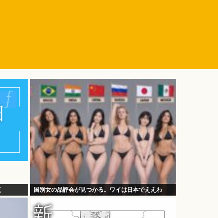
く
国別女の品評会が見つかる。ワイは日本でええわ