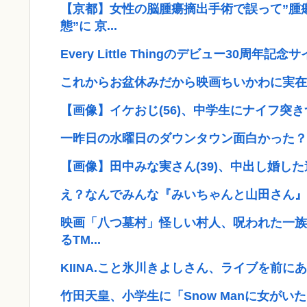
【京都】女性の脳腫瘍摘出手術で誤って”腫瘍
態”に 京...
Every Little Thingのデビュー30
これからお盆休みだから映画ちいかわに実在
【画像】イケおじ(56)、中学生にナイフ突き
一昨日の水曜日のダウンタウン面白かった？
【画像】田中みな実さん(39)、中出し婚し
え？なんでみんな『みいちゃんと山田さん』
映画「八つ墓村」怪しい村人、呪われた一族…
るTM...
KIINA.こと氷川きよしさん、ライブを前に
竹田天皇、小学生に「Snow Manに女がいた