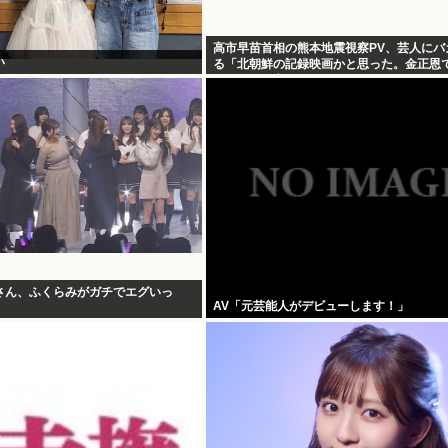
高市早苗首相の熊本地震視察PV、芸人にバ
い
る「北朝鮮の記録映画かと思った。金正恩
りすぎって言うぞ」
さん、ふくらみがガチでエグいっ
AV「元芸能人がデビューします！」