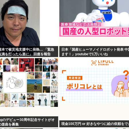
熊本で被災地支援中に発熱… 「緊急
日本「国産ヒューマノイドロボット発表 中
点滴を打ったら楽に」 回復を報告
ます！」youtubeで1万いいね
e Thingのデビュー30周年記念サイトがオ
現金100万円 or 好きなやつに絵の依頼を
の楽曲を募集