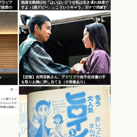
グラビア
独身女教師(29)「はいはいどうせ私は生き遅れ独身で
で抜群の
すよ！(酒グビー」←こういうキャラ、ガチで消滅す
る
っ
【悲報】吉岡里帆さん、アドリブで相手役俳優の手
を取りお胸に押し当てる（※画像あり）