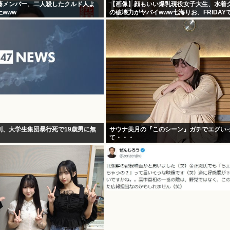
藤メンバー、二人殺したクルド人よ
【画像】顔もいい爆乳現役女子大生、水着
www
の破壊力がヤバイwww七海りお、FRIDAY
プロポーションを大胆披露！！！
別、大学生集団暴行死で19歳男に無
サウナ美月の『このシーン』ガチでエグい
て・・・