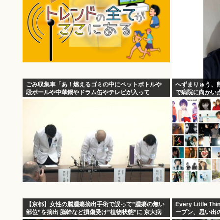
ごみ収集車「あ！燃えるゴミの中にペットボトルや
へずまりゅう、
段ボールや中華鍋やドラム缶やテレビが入って
で病院に向かい
る！」
【京都】女性の脳腫瘍摘出手術で誤って”腫瘍の無い
Every Littl
部位”を摘出 脳幹など損傷受け”植物状態”に 京大病
ープン、思い出
院