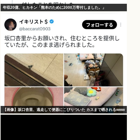
年収20億、ヒカキン「熊本のために2000万寄付しました。」
【画像】坂口杏里、逃走して便器にこびりついた カスまで晒されるwww