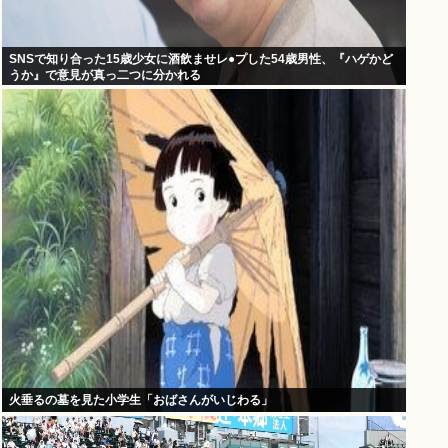
SNSで知り合った15歳少女に酒飲ませレ●プした54歳男性、『ハゲかど
うか』で意見が真っ二つに分かれる
火垂るの墓を見た小学生「おばさんがいじわる」