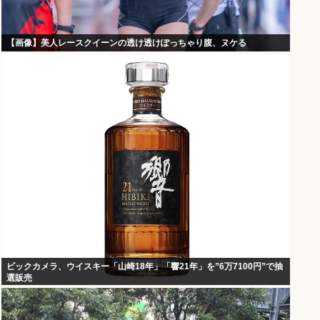
【画像】美人レースクイーンの透け透けぽっちゃり腹、ヌケる
ビックカメラ、ウイスキー「山崎18年」「響21年」を”6万7100円”で抽
選販売