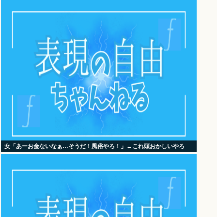
女「あーお金ないなぁ…そうだ！風俗やろ！」←これ頭おかしいやろ