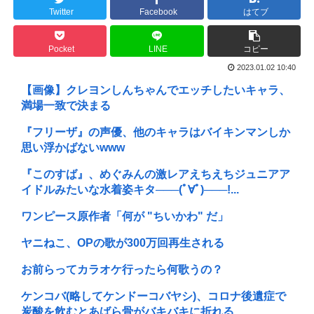
Twitter
Facebook
はてブ
Pocket
LINE
コピー
2023.01.02 10:40
【画像】クレヨンしんちゃんでエッチしたいキャラ、
満場一致で決まる
『フリーザ』の声優、他のキャラはバイキンマンしか
思い浮かばないwww
『このすば』、めぐみんの激レアえちえちジュニアア
イドルみたいな水着姿キタ───(ﾟ∀ﾟ)───!...
ワンピース原作者「何が "ちいかわ" だ」
ヤニねこ、OPの歌が300万回再生される
お前らってカラオケ行ったら何歌うの？
ケンコバ(略してケンドーコバヤシ)、コロナ後遺症で
炭酸を飲むとあばら骨がバキバキに折れる