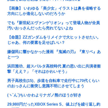
【画像】 いわゆる「美少女」イラストは鼻を省略する
方向にしか進化しないのだろうか
でも『新世紀エヴァンゲリオン』って登場人物が全員
汚いおっさんだったら売れてないよね
【命題】ZZガンダムをリメイクで大ヒットさせたい。
じゃあ、何の要素を足せばいい？
嫌儲民に響かなかった漫画 『鬼滅の刃』『東リベ』あ
と一つ
浜田雅功、超スパルタ高校時代 夏の思い出に共演者衝
撃「ええ？」「それはかわいそう」
男子高校生(15)、歩道を自転車で走行中に70代くらい
のおっさんに衝突し意識不明にさせてしまう
(ヽ´ん`) ちいかわよりナガノ熊のほうが好き
29,980円だったXBOX Series S、値上げを繰り返し約