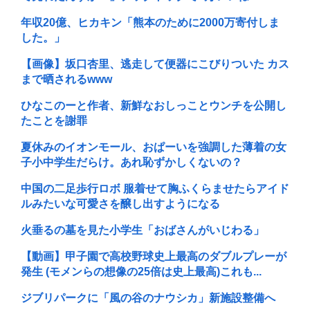
年収20億、ヒカキン「熊本のために2000万寄付しま
した。」
【画像】坂口杏里、逃走して便器にこびりついた カス
まで晒されるwww
ひなこのーと作者、新鮮なおしっことウンチを公開し
たことを謝罪
夏休みのイオンモール、おぱーいを強調した薄着の女
子小中学生だらけ。あれ恥ずかしくないの？
中国の二足歩行ロボ 服着せて胸ふくらませたらアイド
ルみたいな可愛さを醸し出すようになる
火垂るの墓を見た小学生「おばさんがいじわる」
【動画】甲子園で高校野球史上最高のダブルプレーが
発生 (モメンらの想像の25倍は史上最高)これも...
ジブリパークに「風の谷のナウシカ」新施設整備へ