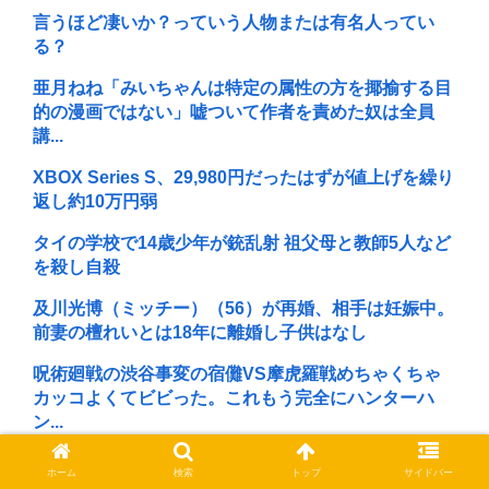
言うほど凄いか？っていう人物または有名人ってい
る？
亜月ねね「みいちゃんは特定の属性の方を揶揄する目
的の漫画ではない」嘘ついて作者を責めた奴は全員
講...
XBOX Series S、29,980円だったはずが値上げを繰り
返し約10万円弱
タイの学校で14歳少年が銃乱射 祖父母と教師5人など
を殺し自殺
及川光博（ミッチー）（56）が再婚、相手は妊娠中。
前妻の檀れいとは18年に離婚し子供はなし
呪術廻戦の渋谷事変の宿儺VS摩虎羅戦めちゃくちゃ
カッコよくてビビった。これもう完全にハンターハ
ン...
佐藤二朗（さとじろ）、撮影中止www
ホーム
検索
トップ
サイドバー