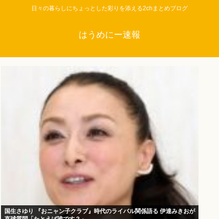
日々の暮らしにちょっとした彩りを添える2chまとめブログ
はうめにー速報
国生さゆり 『おニャン子クラブ』時代のライバル関係語る 伊達みきおが