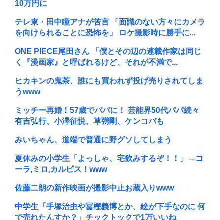
10万円に
テレ東・田中瞳アナが苦言 「面識のない方々にカメラ
を向けられることに恐怖を」 ロケ撮影時に勝手に...
ONE PIECE尾田さん 「僕とその辺の連載作家は同じ
く『漫画家』と呼ばれるけど、それが不満で...
ヒカキンの鬼茶、誰にも買われず投げ売りされてしま
うwww
ミッチー再婚！57歳でパパに！ 芸能界50代パパ続々
有吉弘行、小澤征悦、草彅剛、ケンコバも
みいちゃん、道端で普通に野グソしてしまう
夏休みの小学生「よっしゃ、宅飲みするぞ！！」→コ
ーラ,ミロ,カルピス！www
佐藤二朗の新作映画が撮影中止お蔵入りwww
中学生「手塚治虫や冨樫義博とか、絵が下手なのに 何
で売れたんすか？」チックトックで1万いいね