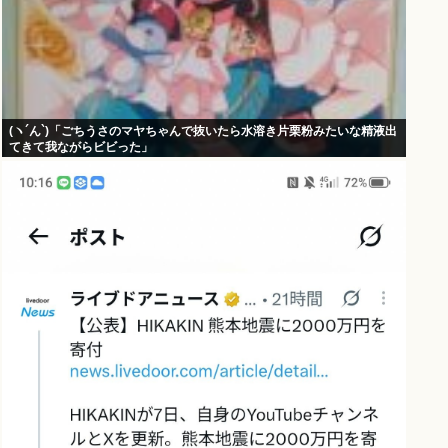
(ヽ´ん`)「ごちうさのマヤちゃんで抜いたら水溶き片栗粉みたいな精液出
てきて我ながらビビった」