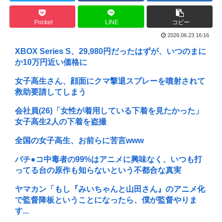
Pocket
LINE
コピー
2026.06.23 16:16
XBOX Series S、29,980円だったはずが、いつのまに
か10万円近い価格に
女子高生さん、顔面にクマ撃退スプレーを噴射されて
救助要請してしまう
会社員(26)「女性が着用している下着を見たかった」
女子高生2人の下着を盗撮
全国の女子高生、お前らに苦言www
パチ●コ中毒者の99%はアニメに興味なく、いつも打
ってる台の原作も知らないという不都合な真実
ヤマカン「もし『みいちゃんと山田さん』のアニメ化
で監督降板ということになったら、僕が監督やりま
す...