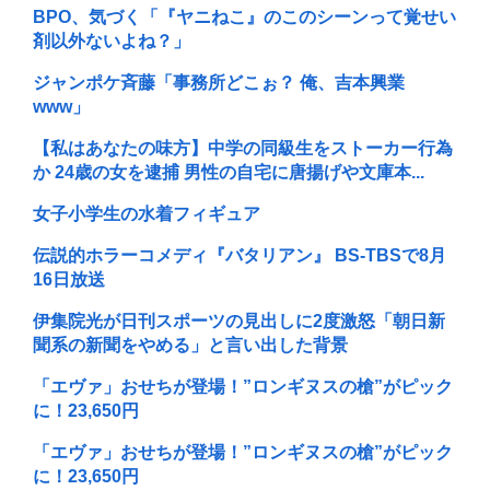
BPO、気づく「『ヤニねこ』のこのシーンって覚せい
剤以外ないよね？」
ジャンポケ斉藤「事務所どこぉ？ 俺、吉本興業
www」
【私はあなたの味方】中学の同級生をストーカー行為
か 24歳の女を逮捕 男性の自宅に唐揚げや文庫本...
女子小学生の水着フィギュア
伝説的ホラーコメディ『バタリアン』 BS-TBSで8月
16日放送
伊集院光が日刊スポーツの見出しに2度激怒「朝日新
聞系の新聞をやめる」と言い出した背景
「エヴァ」おせちが登場！”ロンギヌスの槍”がピック
に！23,650円
「エヴァ」おせちが登場！”ロンギヌスの槍”がピック
に！23,650円