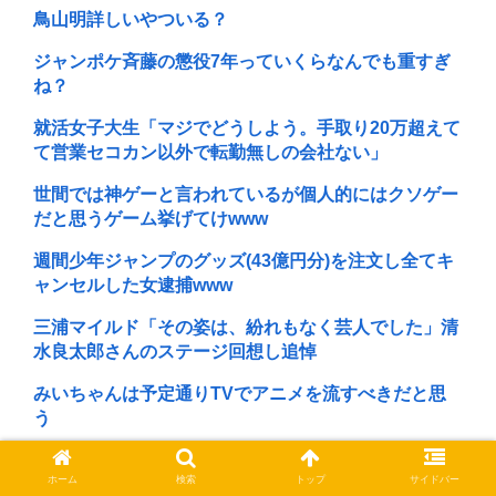
鳥山明詳しいやついる？
ジャンポケ斉藤の懲役7年っていくらなんでも重すぎ
ね？
就活女子大生「マジでどうしよう。手取り20万超えて
て営業セコカン以外で転勤無しの会社ない」
世間では神ゲーと言われているが個人的にはクソゲー
だと思うゲーム挙げてけwww
週間少年ジャンプのグッズ(43億円分)を注文し全てキ
ャンセルした女逮捕www
三浦マイルド「その姿は、紛れもなく芸人でした」清
水良太郎さんのステージ回想し追悼
みいちゃんは予定通りTVでアニメを流すべきだと思
う
ワイの上司がカラオケでT-BOLANばっかり歌うんや
ホーム
検索
トップ
サイドバー
が