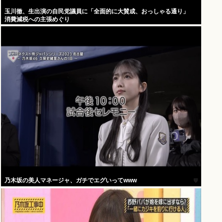
玉川徹、生出演の自民党議員に「全面的に大賛成、おっしゃる通り」
消費減税への主張めぐり
乃木坂の美人マネージャ、ガチでエグいってwww