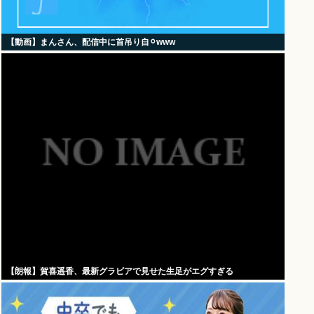
【動画】まんさん、配信中に首吊り自⚪︎www
【朗報】賀喜遥香、最新グラビアで見せた生足がエグすぎる