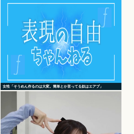
女性「そうめん作るのは大変。簡単とか言ってる奴はエアプ」