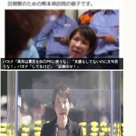
パヨク「高市は震災を自己PRに使うな」 「支援もしてないのに文句言
うな！」パヨク「してるけど」 「証拠出せ！」