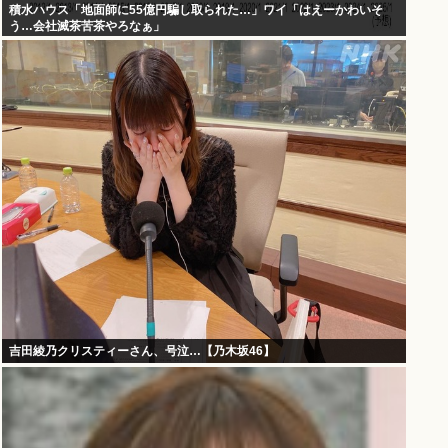
積水ハウス「地面師に55億円騙し取られた…」ワイ「はえーかわいそ
う…会社滅茶苦茶やろなぁ」
吉田綾乃クリスティーさん、号泣…【乃木坂46】