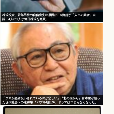
株式投資、若年男性の自信喪失の原因に。6割超が「人生の敗者」自
認。4人に1人が毎日株式を売買。
「クマが悪者扱いされているのが悲しい」『北の国から』倉本聰が語っ
た現代社会への違和感 「バブル期以降、ドラマはつまらなくなった」