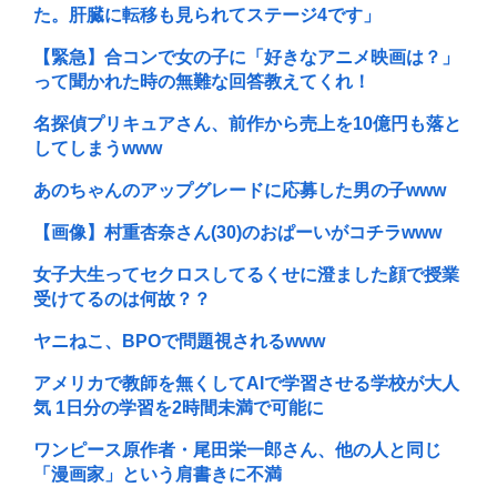
た。肝臓に転移も見られてステージ4です」
【緊急】合コンで女の子に「好きなアニメ映画は？」
って聞かれた時の無難な回答教えてくれ！
名探偵プリキュアさん、前作から売上を10億円も落と
してしまうwww
あのちゃんのアップグレードに応募した男の子www
【画像】村重杏奈さん(30)のおぱーいがコチラwww
女子大生ってセクロスしてるくせに澄ました顔で授業
受けてるのは何故？？
ヤニねこ、BPOで問題視されるwww
アメリカで教師を無くしてAIで学習させる学校が大人
気 1日分の学習を2時間未満で可能に
ワンピース原作者・尾田栄一郎さん、他の人と同じ
「漫画家」という肩書きに不満