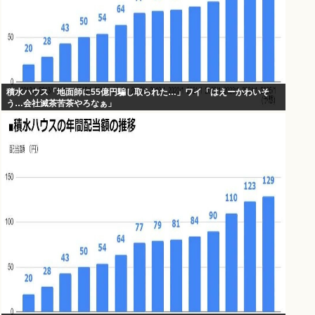
積水ハウス「地面師に55億円騙し取られた…」ワイ「はえーかわいそ
う…会社滅茶苦茶やろなぁ」