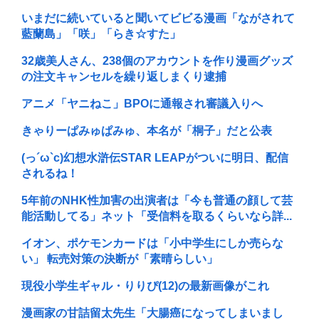
いまだに続いていると聞いてビビる漫画「ながされて
藍蘭島」「咲」「らき☆すた」
32歳美人さん、238個のアカウントを作り漫画グッズ
の注文キャンセルを繰り返しまくり逮捕
アニメ「ヤニねこ」BPOに通報され審議入りへ
きゃりーぱみゅぱみゅ、本名が「桐子」だと公表
(っ´ω`c)幻想水滸伝STAR LEAPがついに明日、配信
されるね！
5年前のNHK性加害の出演者は「今も普通の顔して芸
能活動してる」ネット「受信料を取るくらいなら詳...
イオン、ポケモンカードは「小中学生にしか売らな
い」 転売対策の決断が「素晴らしい」
現役小学生ギャル・りりぴ(12)の最新画像がこれ
漫画家の甘詰留太先生「大腸癌になってしまいまし