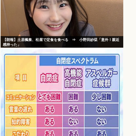
【朗報】土居楓奏、松屋で定食を食べる ⇒ 小野田紗栞「意外！親近
感持った」