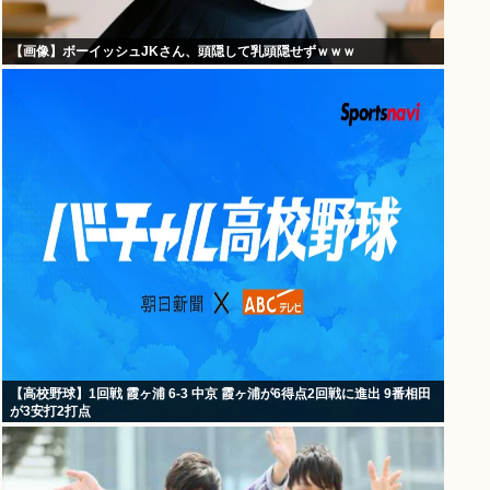
【画像】ボーイッシュJKさん、頭隠して乳頭隠せずｗｗｗ
【高校野球】1回戦 霞ヶ浦 6-3 中京 霞ヶ浦が6得点2回戦に進出 9番相田
が3安打2打点