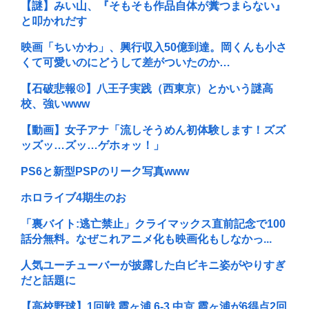
【謎】みい山、『そもそも作品自体が糞つまらない』
と叩かれだす
映画「ちいかわ」、興行収入50億到達。岡くんも小さ
くて可愛いのにどうして差がついたのか…
【石破悲報⚾】八王子実践（西東京）とかいう謎高
校、強いwww
【動画】女子アナ「流しそうめん初体験します！ズズ
ッズッ…ズッ…ゲホォッ！」
PS6と新型PSPのリーク写真www
ホロライブ4期生のお
「裏バイト:逃亡禁止」クライマックス直前記念で100
話分無料。なぜこれアニメ化も映画化もしなかっ...
人気ユーチューバーが披露した白ビキニ姿がやりすぎ
だと話題に
【高校野球】1回戦 霞ヶ浦 6-3 中京 霞ヶ浦が6得点2回