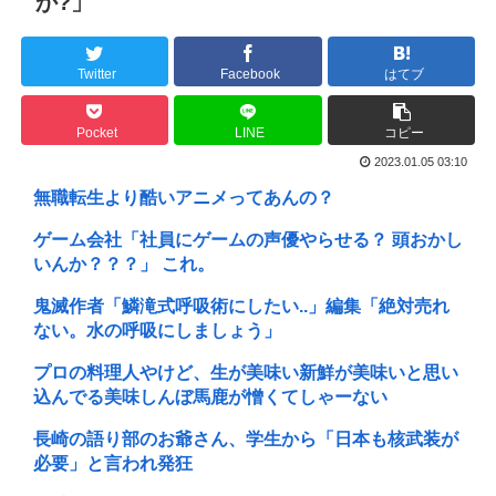
か?」
Twitter
Facebook
はてブ
Pocket
LINE
コピー
2023.01.05 03:10
無職転生より酷いアニメってあんの？
ゲーム会社「社員にゲームの声優やらせる？ 頭おかし
いんか？？？」 これ。
鬼滅作者「鱗滝式呼吸術にしたい..」編集「絶対売れ
ない。水の呼吸にしましょう」
プロの料理人やけど、生が美味い新鮮が美味いと思い
込んでる美味しんぼ馬鹿が憎くてしゃーない
長崎の語り部のお爺さん、学生から「日本も核武装が
必要」と言われ発狂