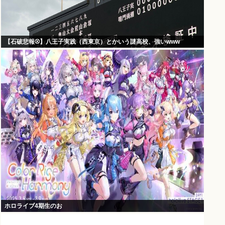
【石破悲報⚾】八王子実践（西東京）とかいう謎高校、強いwww
ホロライブ4期生のお