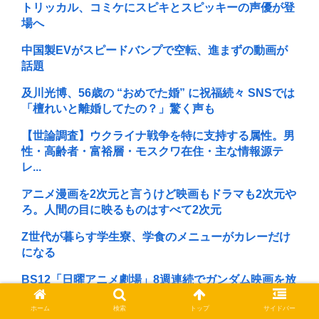
トリッカル、コミケにスピキとスピッキーの声優が登
場へ
中国製EVがスピードバンプで空転、進まずの動画が
話題
及川光博、56歳の “おめでた婚” に祝福続々 SNSでは
「檀れいと離婚してたの？」驚く声も
【世論調査】ウクライナ戦争を特に支持する属性。男
性・高齢者・富裕層・モスクワ在住・主な情報源テ
レ...
アニメ漫画を2次元と言うけど映画もドラマも2次元や
ろ。人間の目に映るものはすべて2次元
Z世代が暮らす学生寮、学食のメニューがカレーだけ
になる
BS12「日曜アニメ劇場」8週連続でガンダム映画を放
送へ、第1弾の今日はアニメ映画「機動戦士ガン...
ホーム
検索
トップ
サイドバー