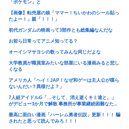
「ポケモン」と
【画像】転売屋の娘「ママー！ちいかわのシール貼っ
たよー！」親「！！！」
初代ガンダムの映画って3部作とも総集編なんだな
お前ら日常ってアニメ知ってる？
オーイシマサヨシの歌ってみんな同じだよな
大学教員が職員室みたいな部屋にいる漫画みると悲し
くなる
アメリカ人「ヘイ！JAP！なぜ和ゲーは主人公が喋ら
ないんだい？異様だよ？」
7人組アイドルG「…そして、消え逝くキミ達と。」
がデビュー3か月で解散 事務所が事業継続困難なた...
最高に面白い漫画「ハーレム勇者伝説」更新！！！ 騙
されたと思って読んでみろ！！！