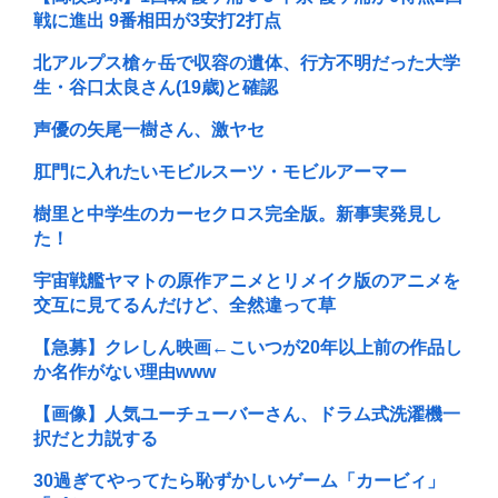
戦に進出 9番相田が3安打2打点
北アルプス槍ヶ岳で収容の遺体、行方不明だった大学
生・谷口太良さん(19歳)と確認
声優の矢尾一樹さん、激ヤセ
肛門に入れたいモビルスーツ・モビルアーマー
樹里と中学生のカーセクロス完全版。新事実発見し
た！
宇宙戦艦ヤマトの原作アニメとリメイク版のアニメを
交互に見てるんだけど、全然違って草
【急募】クレしん映画←こいつが20年以上前の作品し
か名作がない理由www
【画像】人気ユーチューバーさん、ドラム式洗濯機一
択だと力説する
30過ぎてやってたら恥ずかしいゲーム「カービィ」