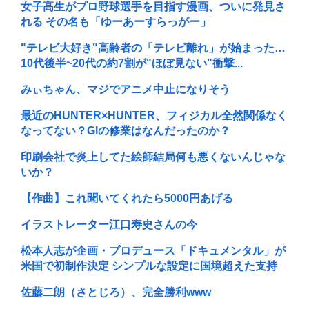
女子高生がプロ野球選手を目指す漫画、ついに発見さ
れる その名も「ゆーあーすらっがー」
"テレビ大好き"高齢者の「テレビ離れ」が始まった…
10代後半~20代の約7割が"ほぼ見ない"衝撃...
みぃちゃん、マジでアニメ中止になりそう
最近のHUNTER×HUNTER、フィジカル全然関係なく
なってない？GIの修業はなんだったのか？
印刷会社で炎上してた絵師結局何も悪くないんじゃな
いか？
【作曲】これ聞いてくれたら5000円あげる
イラストレーター江口寿史さんの今
松本人志が企画・プロデュース「ドキュメンタル」が
米国で初制作決定 シンプルな設定に国境超えた支持
佐藤二朗（さとじろ）、完全勝利www