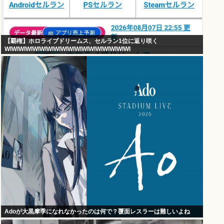
【覇権】ホロライブドリームス、セルラン1位に返り咲く
WIWIWIWIWIWIWIWIWIWIWIWIWIWIWIWIWIWI
Adoが大黒摩季になれなかったのは何で？覆面レスラーは難しいよね