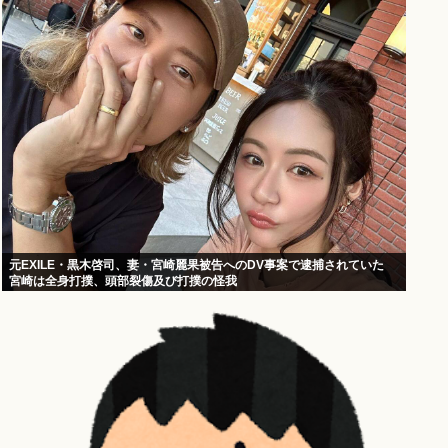
元EXILE・黒木啓司、妻・宮崎麗果被告へのDV事案で逮捕されていた
宮崎は全身打撲、頭部裂傷及び打撲の怪我