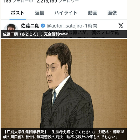
佐藤二朗（さとじろ）、完全勝利www
【江別大学生集団暴行死】「生涯考え続けてください」 主犯格・当時18
歳の川口侑斗被告に無期懲役の判決「理不尽以外の何ものでもない」