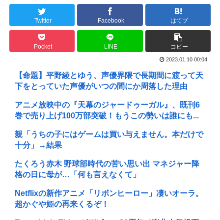
Twitter
Facebook
はてブ
Pocket
LINE
コピー
2023.01.10 00:04
【命題】平野綾とゆう、声優界隈で長期間に渡って天
下をとっていた声優がいつの間にか周落した理由
アニメ放映中の『天幕のジャードゥーガル』、既刊6
巻で売り上げ100万部突破！もうこの勢いは誰にも...
親「うちの子にはゲームは買い与えません。本だけで
十分」→結果
たくろう赤木 野球部時代の苦い思い出 マネジャー降
格の日に母が…「何も言えなくて」
Netflixの新作アニメ「リボンヒーロー」凄いオーラ。
超かぐや姫の再来くるぞ！