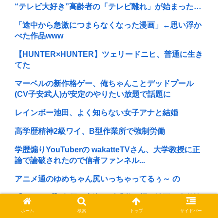
“テレビ大好き”高齢者の「テレビ離れ」が始まった…
「途中から急激につまらなくなった漫画」←思い浮か
べた作品www
【HUNTER×HUNTER】ツェリードニヒ、普通に生き
てた
マーベルの新作格ゲー、俺ちゃんことデッドプール
(CV子安武人)が安定のやりたい放題で話題に
レインボー池田、よく知らない女子アナと結婚
高学歴精神2級ワイ、B型作業所で強制労働
学歴煽りYouTuberの wakatteTVさん、大学教授に正
論で論破されたので信者ファンネル...
アニメ通のゆめちゃん尻いっちゃってるぅ～ の
【ジャップ】女優の広瀬すず「私、麺と納豆が全然許
せない。私、麺と納豆が全然許せない 」
ホーム
検索
トップ
サイドバー