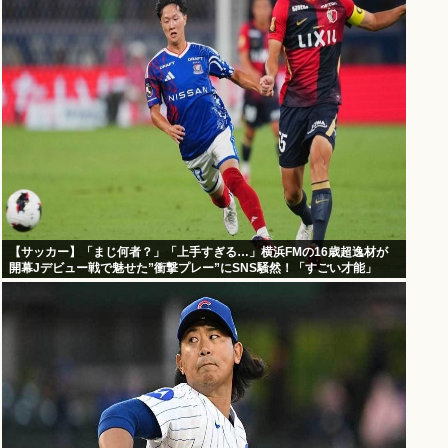
【サッカー】「まじ何者？」「上手すぎる…」横浜FMの16歳超逸材が
開幕Jデビュー戦で魅せた”衝撃プレー”にSNS騒然！「すごい才能」