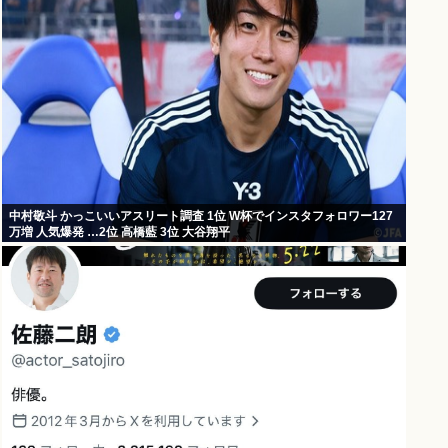
中村敬斗 かっこいいアスリート調査 1位 W杯でインスタフォロワー127
万増 人気爆発 …2位 高橋藍 3位 大谷翔平