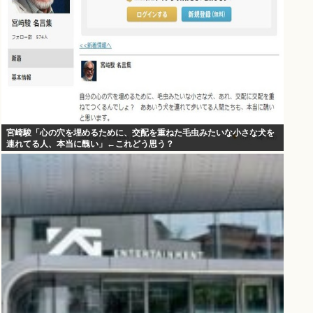
宮崎駿「心の穴を埋めるために、交配を重ねた毛虫みたいな小さな犬を
連れてる人、本当に醜い」←これどう思う？