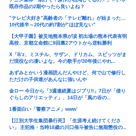
既存作品の2期やったら良いよね？
"テレビ大好き"高齢者の「テレビ離れ」が始まった…
10代後半～20代の約7割が"ほぼ見ない"
【大甲子園】被災地熊本県が涙 初出場の熊本代表有明
高校、京都立命館に9回裏2アウトから逆転勝利
X「B’z、ミスチル、サザン、ドリカム、スピッツがま
だ現役なの凄いよな。今の歌手が30年後にやれ...
あずみとかいう漫画読んだんやけど、何で山で修行し
ただけの子供達があんなに強いんや
金ロー 今日から「3週連続夏はジブリ!!」7日が「借り
ぐらしのアリエッティ」、14日が「風の谷の...
1番面白い「警察アニメ」www’
【江別大学生集団暴行死】「生涯考え続けてくださ
い」 主犯格・当時18歳の川口侑斗被告に無期懲役の...