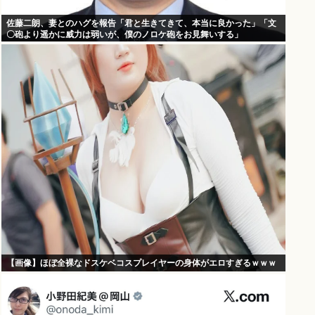
佐藤二朗、妻とのハグを報告「君と生きてきて、本当に良かった」「文
〇砲より遥かに威力は弱いが、僕のノロケ砲をお見舞いする」
【画像】ほぼ全裸なドスケベコスプレイヤーの身体がエロすぎるｗｗｗ