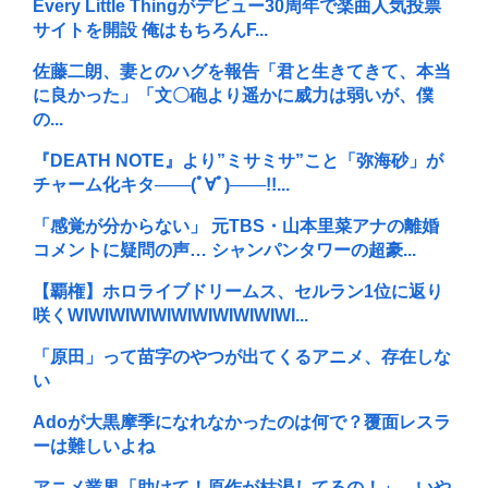
Every Little Thingがデビュー30周年で楽曲人気投票
サイトを開設 俺はもちろんF...
佐藤二朗、妻とのハグを報告「君と生きてきて、本当
に良かった」「文〇砲より遥かに威力は弱いが、僕
の...
『DEATH NOTE』より”ミサミサ”こと「弥海砂」が
チャーム化キタ───(ﾟ∀ﾟ)───!!...
「感覚が分からない」 元TBS・山本里菜アナの離婚
コメントに疑問の声… シャンパンタワーの超豪...
【覇権】ホロライブドリームス、セルラン1位に返り
咲くWIWIWIWIWIWIWIWIWIWIWI...
「原田」って苗字のやつが出てくるアニメ、存在しな
い
Adoが大黒摩季になれなかったのは何で？覆面レスラ
ーは難しいよね
アニメ業界「助けて！原作が枯渇してるの！」←いや