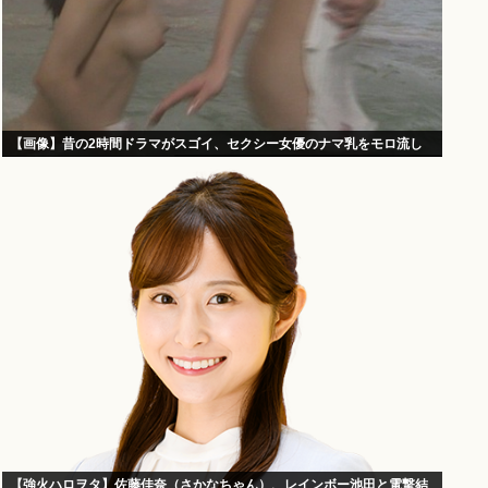
【画像】昔の2時間ドラマがスゴイ、セクシー女優のナマ乳をモロ流し
【強火ハロヲタ】佐藤佳奈（さかなちゃん）、レインボー池田と電撃結