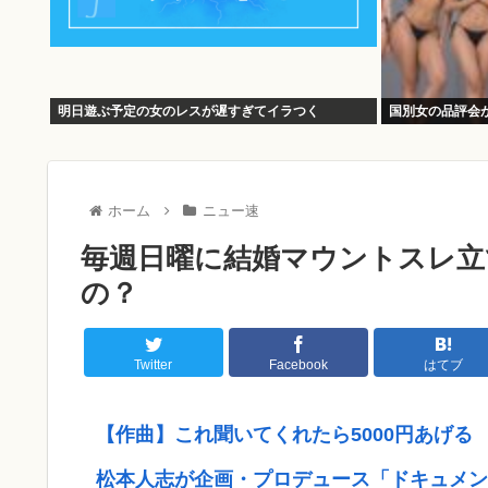
明日遊ぶ予定の女のレスが遅すぎてイラつく
国別女の品評会
ホーム
ニュー速
毎週日曜に結婚マウントスレ立
の？
Twitter
Facebook
はてブ
【作曲】これ聞いてくれたら5000円あげる
松本人志が企画・プロデュース「ドキュメン