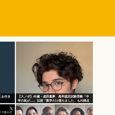
とお付き
【スノボ】40歳・成田童夢、高卒認定試験受験「中
卒の私が…」 以前「数学だけ落ちました」もAI採点
で高得点