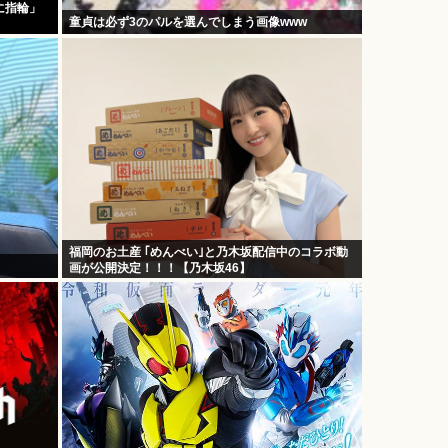
に指輪」
童貞は必ず3のパルを選んでしまう画像www
福岡のお土産 ｢めんべい｣と乃木坂配信中のコラボ動
画が公開決定！！！【乃木坂46】