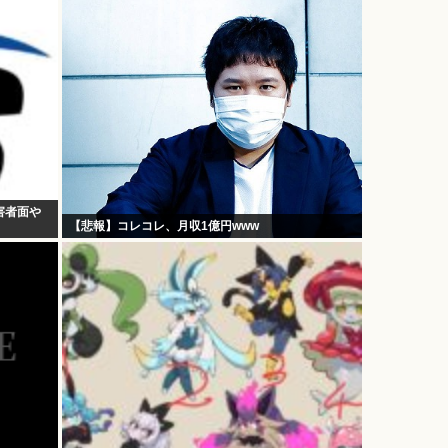
害者面や
【悲報】コレコレ、月収1億円www