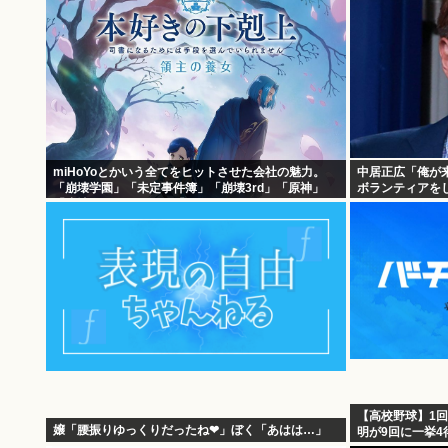
miHoYoとかいう全てをヒットさせた会社の魅力。
中居正広「俺が
「崩壊学園」「未定事件簿」「崩壊3rd」「原神」
ボランティアをし
「崩壊スターレイル」「ゼンゼロ」
【高校野球】1回戦
嬢「腰振りゆっくりだったね❤」ぼく「あはは…」
明が9回に一挙4