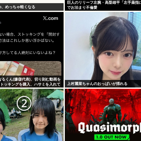
巨人のリリーフ左腕・高梨雄平「左手薬指
oo、めっちゃ軽くなる
でお泊まり不倫愛
るくん(嫌儲代表)、切り刻む動画を
上村麗菜ちゃんのおっぱいが揺れる
ストッキングを購入、ハサミを入れて