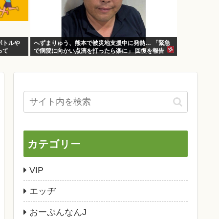
ボトルや
へずまりゅう、熊本で被災地支援中に発熱… 「緊急
って
で病院に向かい点滴を打ったら楽に」 回復を報告
カテゴリー
VIP
エッヂ
おーぷんなんJ