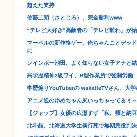
超えた支持
佐藤二朗（さとじろ）、完全勝利www
“テレビ大好き”高齢者の「テレビ離れ」が
マーベルの新作格ゲー、俺ちゃんことデッド
に
レインボー池田、よく知らない女子アナと結
高学歴精神2級ワイ、B型作業所で強制労働
学歴煽りYouTuberの wakatteTVさん
アニメ通のゆめちゃん尻いっちゃってるぅ～
【ジャップ】女優の広瀬すず「私、麺と納豆
北斗晶、北海道大学生暴行死で無期懲役判決