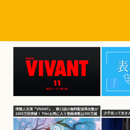
堺雅人主演『VIVANT』、第11話の無料配信再生数が
少子化って女さ
1000万回突破！ TVerお気に入り登録者数は300万超
えでTBS連ドラ歴代トップ