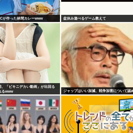
Cが作った林間カレーwww
盆休み遊べるゲーム教えて
莉、「ビキニデカい動画」が出回る
ジャップはいい加減、戦争加害について認
るwww