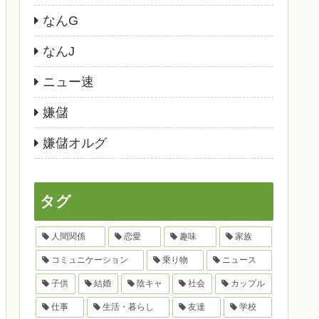
なんG
なんJ
ニュー速
嫌儲
嫌儲オルグ
タグ
人間関係
恋愛
趣味
家族
コミュニケーション
乗り物
ニュース
子供
結婚
陰キャ
社会
カップル
仕事
生活・暮らし
友達
学校