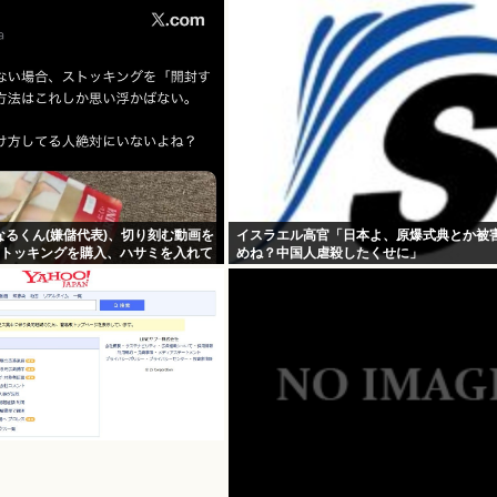
るくん(嫌儲代表)、切り刻む動画を
イスラエル高官「日本よ、原爆式典とか被
ストッキングを購入、ハサミを入れて
めね？中国人虐殺したくせに」