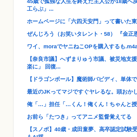
45歳で孤独な人生を終えた主人公が18歳
工らぶ」...
ホームページに「六四天安門」って書いた東
ぜんじろう（お笑いタレント・58） 『金
ワイ、moraでヤニねこOPを購入するも.m
【奈良市議】へずまりゅう市議、被災地支援
楽に」 回復...
【ドラゴンボール】魔術師バビディ、単体で
最近のJKってマジですぐヤレるな。頭おか
俺「…」担任「…くん！俺くん！ちゃんと授業
お前ら「たつき」ってアニメ監督覚えてる
【スノボ】40歳・成田童夢、高卒認定試験