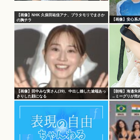
【画像】NHK 久保田祐佳アナ、ブラタモリでまさか
【画像】安心系J
の胸チラ
【画像】田中みな実さん(39)、中出し婚した途端あっ
【朗報】海邉朱
さりした顔になる
→ミーグリが売れ