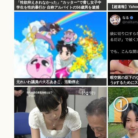
「性欲抑えきれなかった」”カッター”で脅し女子中
【超速報】Yah
学生を性的暴行か 自称アルバイトの56歳男を逮捕
暇空茜の臣下のな
元れいわ議員の大石あきこ、活動停止
うpするために
感触を楽しむ