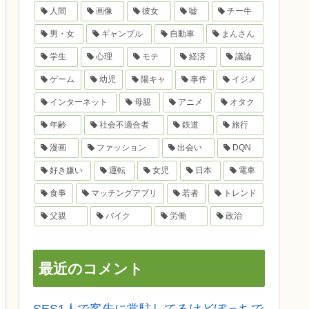
人間
画像
彼女
嘘
チー牛
男・女
ギャンブル
自動車
まんさん
学生
心理
モテ
経済
議論
ゲーム
幼児
陽キャ
事件
イジメ
インターネット
母親
アニメ
オタク
年齢
社会不適合者
鉄道
旅行
漫画
ファッション
出会い
DQN
好き嫌い
運転
女児
日本
電車
食事
マッチングアプリ
若者
トレンド
父親
バイク
労働
政治
最近のコメント