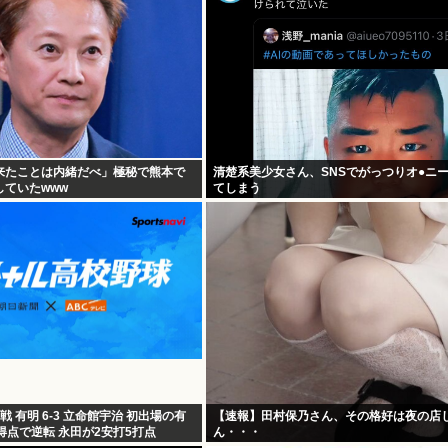
来たことは内緒だべ」極秘で熊本で
清楚系美少女さん、SNSでがっつりオ●ニ
ていたwww
てしまう
 有明 6-3 立命館宇治 初出場の有
【速報】田村保乃さん、その格好は夜の店
得点で逆転 永田が2安打5打点
ん・・・