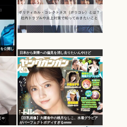
ーを公開し
日本から刺青への偏見を消し去りたいんやけど
じゃ
【巨乳画像】大躍進中の桃月なしこ、水着グラビア
がパーフェクトボディすぎるwww