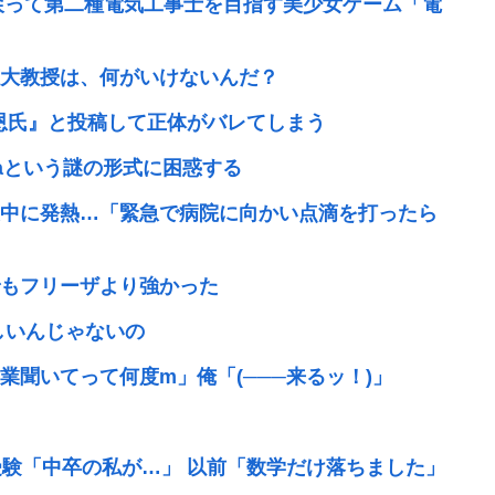
へ戻って第二種電気工事士を目指す美少女ゲーム「電
大教授は、何がいけないんだ？
正恩氏』と投稿して正体がバレてしまう
4aという謎の形式に困惑する
中に発熱…「緊急で病院に向かい点滴を打ったら
もフリーザより強かった
しいんじゃないの
聞いてって何度m」俺「(───来るッ！)」
受験「中卒の私が…」 以前「数学だけ落ちました」