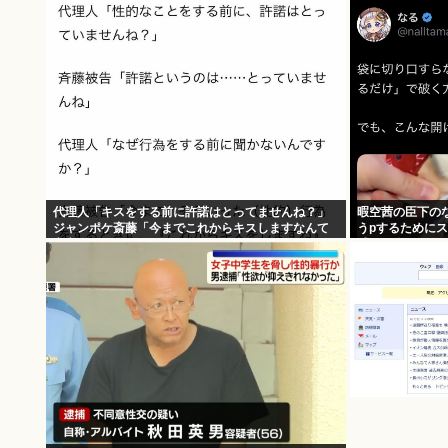
代理人「キスをする前に許諾はとってませんね？」
暇空茜の臣下のな
ジャンポケ斎藤「今までこれからキスしますなんて
うpするために
宣言することなかったので」
感触を楽しむ