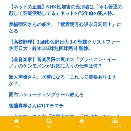
【ネットの正義】NHK性加害の出演者は「今も普通の
顔して芸能活動してる」ネットの”5年前の犯人特...
美輪明宏さんの戒名、「紫雲院芳心唱永日宏居士」に
なる
【高校野球】1回戦 佐野日大 1-0 聖隷クリストファー
佐野日大・鈴木102球無四球完封 聖隷...
【非音楽家】音楽界隈の裏ボス「ブライアン・イー
ノ」のケンモメンがお気に入りの仕事は何？
新人声優さん、水着になる「これって需要あります
か？」
面白いシューティングゲーム教えろ
後藤真希さん(41)エチエチ
三大面白い漫画家「諸星大二郎」「岩明均」あと一人
は？
ホーム
検索
トップ
サイドバー