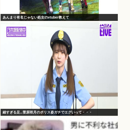
あんまり有名じゃない処女のvtuber教えて
細すぎる足...菅原咲月のポリス姿ガチでエグいって・・・