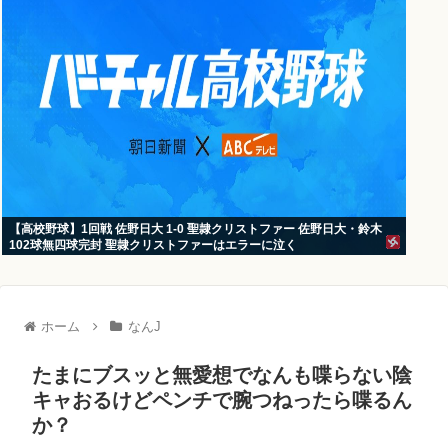
【高校野球】1回戦 佐野日大 1-0 聖隷クリストファー 佐野日大・鈴木
102球無四球完封 聖隷クリストファーはエラーに泣く
ホーム
なんJ
たまにブスッと無愛想でなんも喋らない陰
キャおるけどペンチで腕つねったら喋るん
か？