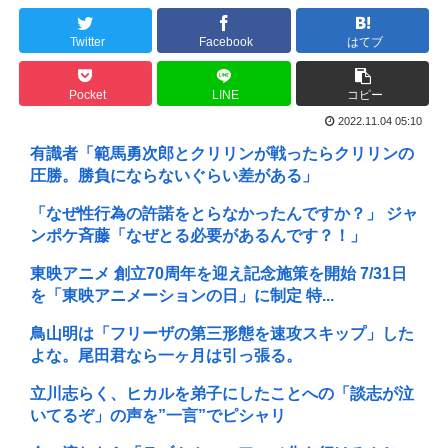
Twitter
Facebook
はてブ
Pocket
LINE
コピー
2022.11.04 05:10
有識者「範馬勇次郎とクリリンが戦ったらクリリンの
圧勝。勝負にならないぐらい差がある」
「なぜ性行為の許諾をとらなかったんですか？」 ジャ
ンポケ斉藤「なぜとる必要があるんです？！」
東映アニメ 創立70周年を迎え記念施策を開始 7/31日
を「東映アニメーションの日」に制定 特...
鳥山明は「フリーザの第三形態を速攻スキップ」した
よな。尾田君なら一ヶ月は引っ張る。
立川志らく、ヒカルを弟子にしたことへの「談志が泣
いてるぞ」の声を”一言”でピシャリ