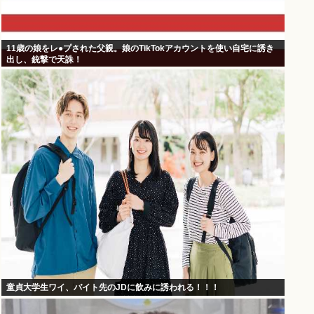
11歳の娘をレ●プされた父親。娘のTikTokアカウントを使い自宅に誘き
出し、銃撃で天誅！
童貞大学生ワイ、バイト先のJDに飲みに誘われる！！！