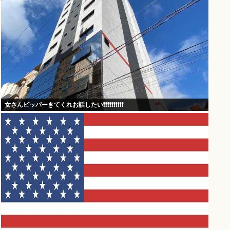
女さんビッパーきてくれお話したい❗❗❗❗❗❗❗❗❗❗