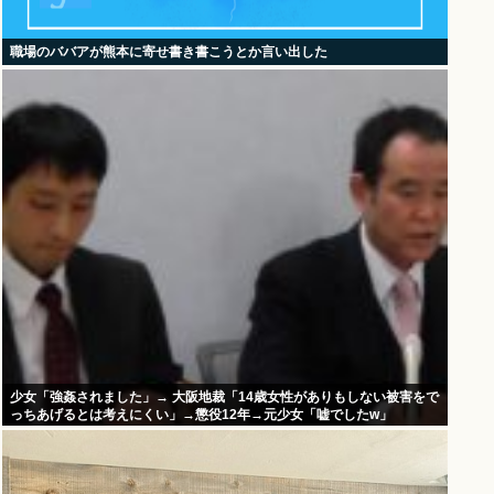
職場のババアが熊本に寄せ書き書こうとか言い出した
少女「強姦されました」→ 大阪地裁「14歳女性がありもしない被害をで
っちあげるとは考えにくい」→懲役12年→元少女「嘘でしたw」