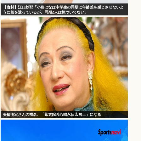
【逸材】江口紗耶「小島はなは中学生の同期に年齢差を感じさせないよ
うに気を遣っているが、同期2人は気づいてない」
美輪明宏さんの戒名、「紫雲院芳心唱永日宏居士」になる