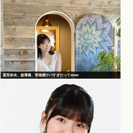
冨里奈央、超薄着。背徳感ヤバすぎだってwww