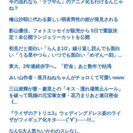
今の流れなら「ラブやん」のアニメ化も行けるんじゃ
ね？
檜山沙耶に代わる新しい弱者男性の姫が発見される
影山優佳、フォトエッセイが販売から 5日で重版決
定！未公開ランジェリーカットを公開
初見だと面白い「らんま1/2」繰り返し読んでも面白
い「うる星やつら」いつでも面白い「めぞん一刻」...
東大、2年連続赤字へ。「貯金」あと数年で枯渇
みい山作者・亜月ねねちゃんがチョロくて可愛いwww
三山凌輝が妻・趣里との「キス・濡れ場禁止ルール」
を破って既婚の元宝塚女優・花乃まりあと連日密会
《...
『ライザのアトリエ3』ウェディングドレス姿のライ
ザがフィギュア化キタ───(ﾟ∀ﾟ)───!!!...
なんG大人気ちいかわのスレなし