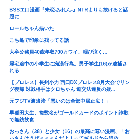
BSSエ口漫画『未恋-みれん-』NTRよりも抜けると話
題に
ロールちゃん描いた
こち亀で印象に残ってる話
大卒公務員40歳年収700万ワイ、咽び泣く…
帰宅途中の小学生に痴漢行為。男子学生(16)が逮捕さ
れる
【プロレス】長州小力 西口DXプロレス8月大会でリン
グ復帰 対戦相手はクロちゃん 道交法違反の疑...
元フジTV渡邉渚「悪いのは全部中居正広！」
早稲田大生、複数名がゴールドカードのポイント詐欺
で無銭飲食
おっさん（38）と少女（16）の最高に尊い漫画、「お
っさんはうぜぇぇぇんだよ！ってギルドから追放...