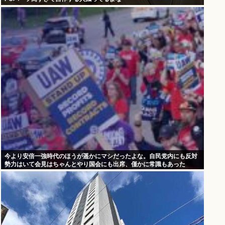
今より安倍一強時代のほうが遥かにマシだったよな。自民党内にも反対
勢力はいて会見はちゃんとやり国会にも出席、僅かに常識もあった