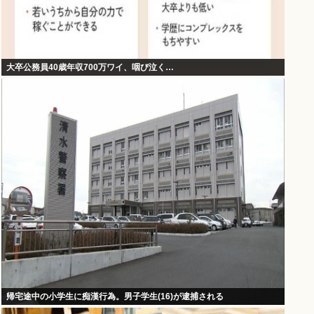
大卒公務員40歳年収700万ワイ、咽び泣く…
帰宅途中の小学生に痴漢行為。男子学生(16)が逮捕される