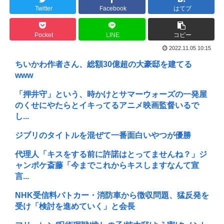
Twitter
Facebook
はてブ
Pocket
LINE
コピー
2022.11.05 10:15
ちいかわ作者さん、総額30億超の大豪邸を建てる
www
「押井守」という、時かけとサマーウォーズの一発屋
のくせにやたらとイキってるアニメ映画監督いるで
し...
ジブリのタイトルを混ぜて一番面白いやつが優勝
代理人「キスをする前に許諾はとってませんね？」ジ
ャンポケ斎藤「今までこれからキスしますなんて宣
言...
NHK受信料パトカー・消防車から徴収問題、猛反発を
受け「検討を進めていく」と会長