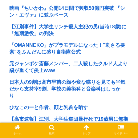
映画『ちいかわ』公開14日間で興収50億円突破 『シ
ン・エヴァ』に並ぶペース
【江別事件】大学生リンチ殺人主犯の男(当時18歳)に
「無期懲役」の判決
「OMANNEKO」がプラモデルになった！”刺さる要
素”をふんだんに盛り自衛隊公式
元ジャンポケ斎藤メンバー、二人殺したクルド人より
罰が重くて炎上www
日本人の9割は高市早苗の顔や変な喋りを見ても平気
だから支持率9割。学校の美術科と音楽科はしっか
り...
ひなこのーと作者、顔と乳首を晒す
【高市速報】江別、大学生集団暴行死で19歳男に無期
懲役判決
ホーム
検索
トップ
サイドバー
「ワンダンス」原作者、アニメのクオリティの低さに