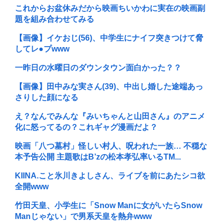
これからお盆休みだから映画ちいかわに実在の映画副
題を組み合わせてみる
【画像】イケおじ(56)、中学生にナイフ突きつけて脅
してレ●プwww
一昨日の水曜日のダウンタウン面白かった？？
【画像】田中みな実さん(39)、中出し婚した途端あっ
さりした顔になる
え？なんでみんな『みいちゃんと山田さん』のアニメ
化に怒ってるの？これギャグ漫画だよ？
映画「八つ墓村」怪しい村人、呪われた一族… 不穏な
本予告公開 主題歌はB’zの松本孝弘率いるTM...
KIINA.こと氷川きよしさん、ライブを前にあたシコ欲
全開www
竹田天皇、小学生に「Snow Manに女がいたらSnow
Manじゃない」で男系天皇を熱弁www