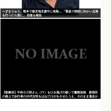
へずまりゅう、熊本で被災地支援中に発熱… 「緊急で病院に向かい点滴
を打ったら楽に」 回復を報告
【歌舞伎】中村小三郎さん（77）をひき逃げの疑いで書類送検 新宿区
の路上で歩行者の20代女性をはねてけがをさせたうえ、そのまま逃走か