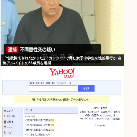
「性欲抑えきれなかった」”カッター”で脅し女子中学生を性的暴行か 自
称アルバイトの56歳男を逮捕