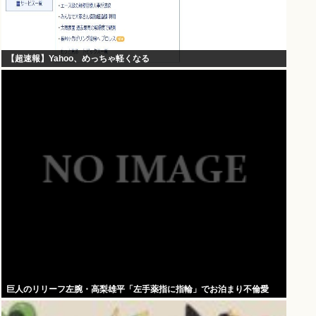
【超速報】Yahoo、めっちゃ軽くなる
巨人のリリーフ左腕・高梨雄平「左手薬指に指輪」でお泊まり不倫愛