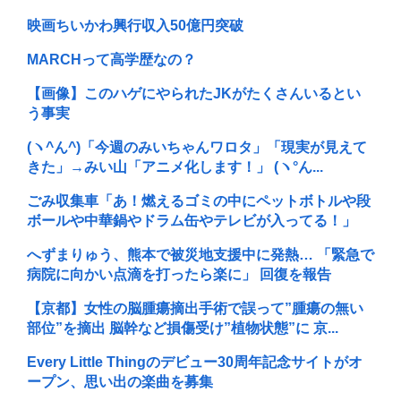
映画ちいかわ興行収入50億円突破
MARCHって高学歴なの？
【画像】このハゲにやられたJKがたくさんいるとい
う事実
(ヽ^ん^)「今週のみいちゃんワロタ」「現実が見えて
きた」→みい山「アニメ化します！」 (ヽ°ん...
ごみ収集車「あ！燃えるゴミの中にペットボトルや段
ボールや中華鍋やドラム缶やテレビが入ってる！」
へずまりゅう、熊本で被災地支援中に発熱… 「緊急で
病院に向かい点滴を打ったら楽に」 回復を報告
【京都】女性の脳腫瘍摘出手術で誤って”腫瘍の無い
部位”を摘出 脳幹など損傷受け”植物状態”に 京...
Every Little Thingのデビュー30周年記念サイトがオ
ープン、思い出の楽曲を募集