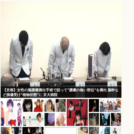
【京都】女性の脳腫瘍摘出手術で誤って”腫瘍の無い部位”を摘出 脳幹な
ど損傷受け”植物状態”に 京大病院