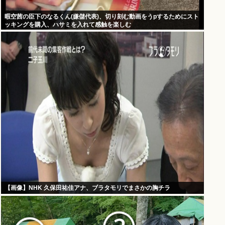
暇空茜の臣下のなるくん(嫌儲代表)、切り刻む動画をうpするためにスト
ッキングを購入、ハサミを入れて感触を楽しむ
【画像】NHK 久保田祐佳アナ、ブラタモリでまさかの胸チラ