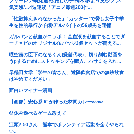
フリーレン/呪術廻戦/推しの子/楠木邸/よう実/クノン/
気楽領/…4週連続「アニメ毎週200作...
「性欲抑えきれなかった」”カッター”で脅し女子中学
生を性的暴行か 自称アルバイトの56歳男を逮捕
ガルパンと献血がコラボ！ 全血液を献血することでダ
ーチョビのオリジナル缶バッジ3個セットが貰える...
暇空茜の臣下のなるくん(嫌儲代表)、切り刻む動画を
うpするためにストッキングを購入、ハサミを入れ...
早稲田大学「学生の皆さん、近隣飲食店での無銭飲食
はやめてください」
面白いマイナー漫画
【画像】安心系JCが作った林間カレーwww
盆休み遊べるゲーム教えて
江頭2:50さん、熊本でボランティア活動を全くやらな
い。