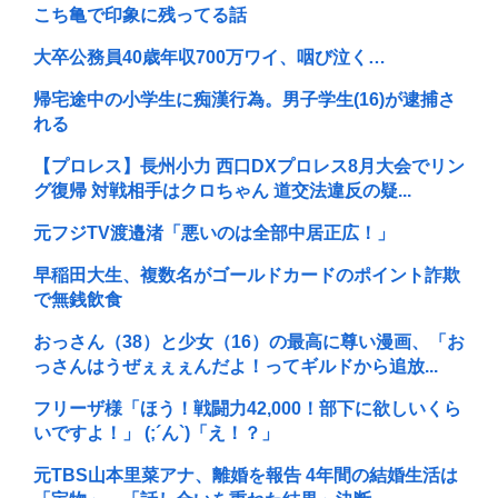
こち亀で印象に残ってる話
大卒公務員40歳年収700万ワイ、咽び泣く…
帰宅途中の小学生に痴漢行為。男子学生(16)が逮捕さ
れる
【プロレス】長州小力 西口DXプロレス8月大会でリン
グ復帰 対戦相手はクロちゃん 道交法違反の疑...
元フジTV渡邉渚「悪いのは全部中居正広！」
早稲田大生、複数名がゴールドカードのポイント詐欺
で無銭飲食
おっさん（38）と少女（16）の最高に尊い漫画、「お
っさんはうぜぇぇぇんだよ！ってギルドから追放...
フリーザ様「ほう！戦闘力42,000！部下に欲しいくら
いですよ！」 (;´ん`)「え！？」
元TBS山本里菜アナ、離婚を報告 4年間の結婚生活は