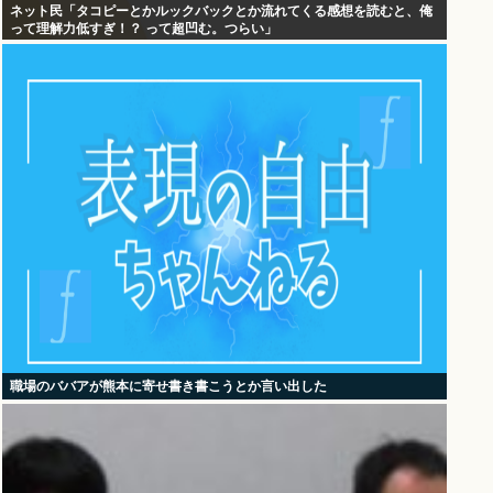
ネット民「タコピーとかルックバックとか流れてくる感想を読むと、俺
って理解力低すぎ！？ って超凹む。つらい」
職場のババアが熊本に寄せ書き書こうとか言い出した