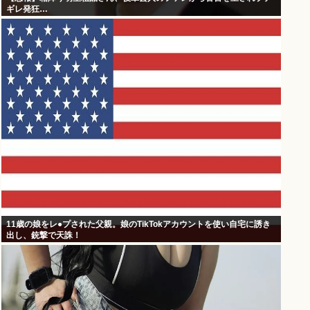
ギレ発狂…
11歳の娘をレ●プされた父親。娘のTikTokアカウントを使い自宅に誘き
出し、銃撃で天誅！