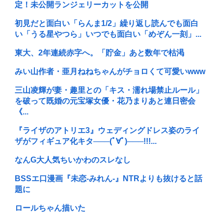
定！未公開ランジェリーカットを公開
初見だと面白い「らんま1/2」繰り返し読んでも面白
い「うる星やつら」いつでも面白い「めぞん一刻」...
東大、2年連続赤字へ。「貯金」あと数年で枯渇
みい山作者・亜月ねねちゃんがチョロくて可愛いwww
三山凌輝が妻・趣里との「キス・濡れ場禁止ルール」
を破って既婚の元宝塚女優・花乃まりあと連日密会
《...
『ライザのアトリエ3』ウェディングドレス姿のライ
ザがフィギュア化キタ───(ﾟ∀ﾟ)───!!!...
なんG大人気ちいかわのスレなし
BSSエ口漫画『未恋-みれん-』NTRよりも抜けると話
題に
ロールちゃん描いた