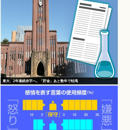
東大、2年連続赤字へ。「貯金」あと数年で枯渇