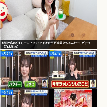
明日の｢めざましテレビ｣のイマドキに五百城茉央ちゃんｷﾀ━(ﾟ∀ﾟ)━!
【乃木坂46】