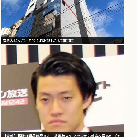
女さんビッパーきてくれお話したい❗❗❗❗❗❗❗❗❗❗
【悲報】霜降り明星粗品さん、後輩芸人のファンから苦言を呈されブチ