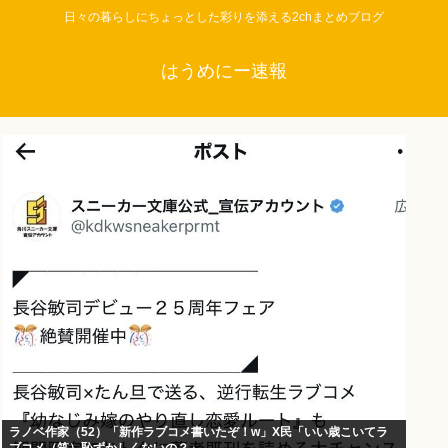
日々の暮らしにちょっとした彩りを添える2chまとめブログ
はうめにー速報
ラノベ作家（52）「新作ラブコメ書いたぞ！w」X民「いい歳こいてラ