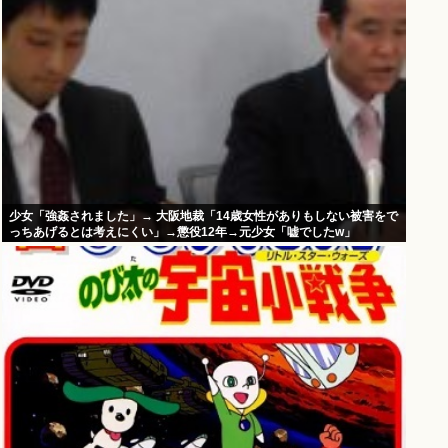
少女「強姦されました」→ 大阪地裁「14歳女性がありもしない被害をで
っちあげるとは考えにくい」→懲役12年→元少女「嘘でしたw」