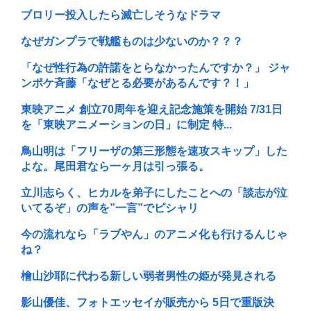
ブロリー投入したら滅亡しそうなドラマ
なぜガンプラで戦艦ものは少ないのか？？？
「なぜ性行為の許諾をとらなかったんですか？」 ジャ
ンポケ斉藤「なぜとる必要があるんです？！」
東映アニメ 創立70周年を迎え記念施策を開始 7/31日
を「東映アニメーションの日」に制定 特...
鳥山明は「フリーザの第三形態を速攻スキップ」した
よな。尾田君なら一ヶ月は引っ張る。
立川志らく、ヒカルを弟子にしたことへの「談志が泣
いてるぞ」の声を”一言”でピシャリ
今の流れなら「ラブやん」のアニメ化も行けるんじゃ
ね？
檜山沙耶に代わる新しい弱者男性の姫が発見される
影山優佳、フォトエッセイが販売から 5日で重版決