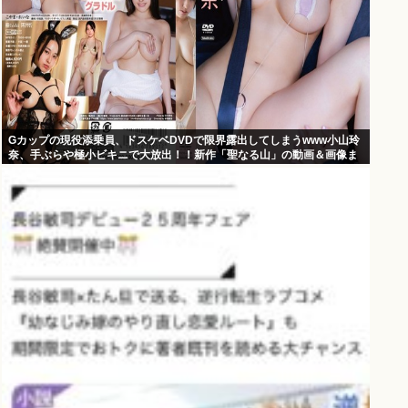
Gカップの現役添乗員、ドスケベDVDで限界露出してしまうwww小山玲
奈、手ぶらや極小ビキニで大放出！！新作「聖なる山」の動画＆画像ま
とめ！