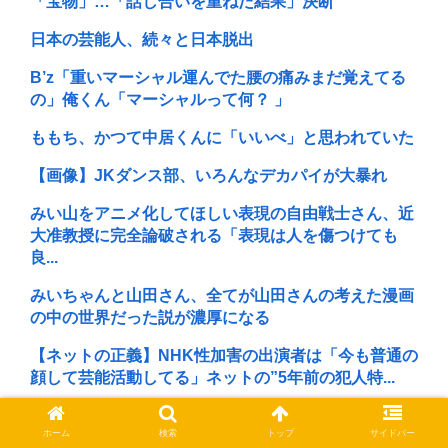
「宝物」…「話し合いを重ねた結果」決断
日本の芸能人、続々と日本脱出
B’z「重いマーシャル運んでた腰の痛みまだ覚えてる
の」俺くん「マーシャルって何？ 」
ももち、かつて中居くんに「いいべ」と思われていた
【画像】JKダンス部、いろんなデカパイが大暴れ
みい山をアニメ化してほしい表現の自由戦士さん、近
大准教授に完全論破される「表現は人を傷つけても
良...
みいちゃんと山田さん、全てが山田さんの考えた漫画
の中の世界だった説が濃厚になる
【ネットの正義】NHK性加害の出演者は「今も普通の
顔して芸能活動してる」ネットの”5年前の犯人特...
美輪明宏さんの戒名、「紫雲院芳心唱永日宏居士」に
ホーム
検索
トップ
サイドバー
なる