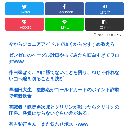
Twitter
Facebook
はてブ
Pocket
LINE
コピー
2022.11.08 22:47
今からジュニアアイドルで抜くからおすすめ教えろ
ゼンゼロのベーグル計画やってみたら面白すぎてワロ
タwww
作曲家ぼく、AIに勝てないことを悟り、AIじゃ作れな
い曲へ舵を切ることを決断
早稲田大生、複数名がゴールドカードのポイント詐欺
で無銭飲食
有識者「範馬勇次郎とクリリンが戦ったらクリリンの
圧勝。勝負にならないぐらい差がある」
有吉弘行さん、また匂わせポストwww