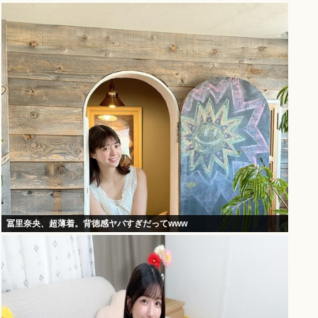
冨里奈央、超薄着。背徳感ヤバすぎだってwww