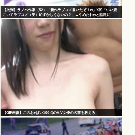
【批判】ラノベ作家（52）「新作ラブコメ書いたぞ！w」X民「いい歳
こいてラブコメ（笑）恥ずかしくないの？」←やめたれwと話題に
【GIF画像】このお●ぱい100点のA.V女優の名前を教えろ！