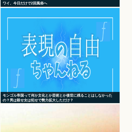
ワイ、今日だけで2回風俗へ
モンゴル帝国って何か文化とか芸術とか後世に残ることはしなかった
の？男は殺せ女は犯せで勢力拡大しただけ？