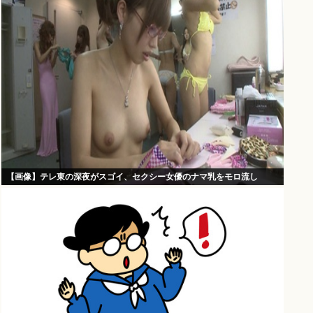
【画像】テレ東の深夜がスゴイ、セクシー女優のナマ乳をモロ流し