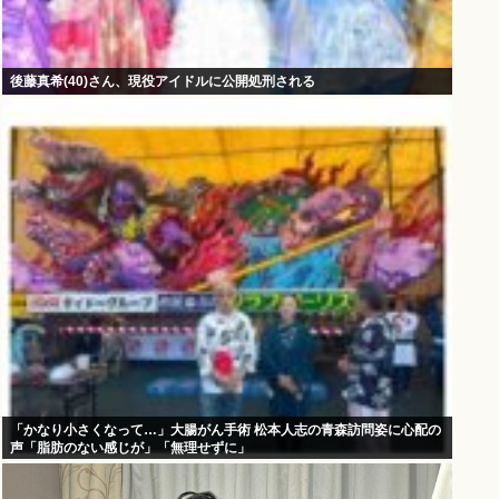
後藤真希(40)さん、現役アイドルに公開処刑される
「かなり小さくなって…」大腸がん手術 松本人志の青森訪問姿に心配の
声「脂肪のない感じが」「無理せずに」