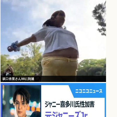
坂口杏里さん98に到達