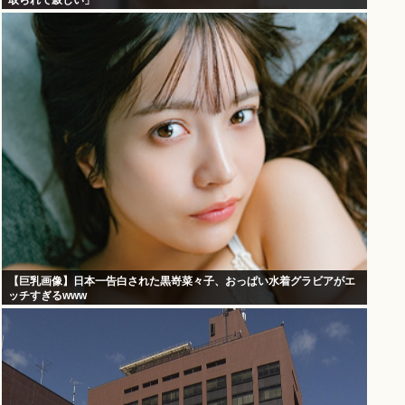
取られて寂しい」
【巨乳画像】日本一告白された黒嵜菜々子、おっぱい水着グラビアがエ
ッチすぎるwww