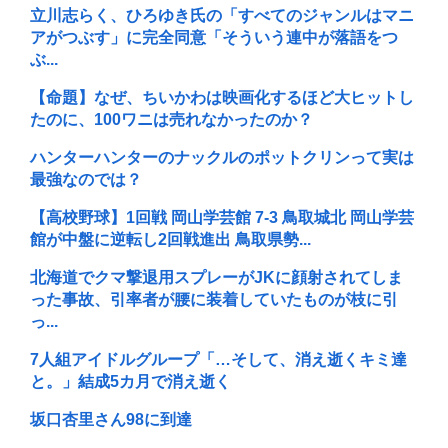
立川志らく、ひろゆき氏の「すべてのジャンルはマニ
アがつぶす」に完全同意「そういう連中が落語をつ
ぶ...
【命題】なぜ、ちいかわは映画化するほど大ヒットし
たのに、100ワニは売れなかったのか？
ハンターハンターのナックルのポットクリンって実は
最強なのでは？
【高校野球】1回戦 岡山学芸館 7-3 鳥取城北 岡山学芸
館が中盤に逆転し2回戦進出 鳥取県勢...
北海道でクマ撃退用スプレーがJKに顔射されてしま
った事故、引率者が腰に装着していたものが枝に引
っ...
7人組アイドルグループ「…そして、消え逝くキミ達
と。」結成5カ月で消え逝く
坂口杏里さん98に到達