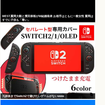
WEST.重岡大毅と濱田崇裕がW結婚発表 お相手はともに一般女性 重岡は
すでに子供も「尊い」
冗談抜きでSwitch2で遊びたいゲームがないwww