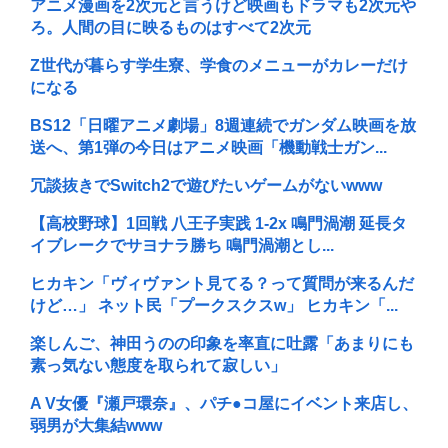
アニメ漫画を2次元と言うけど映画もドラマも2次元や
ろ。人間の目に映るものはすべて2次元
Z世代が暮らす学生寮、学食のメニューがカレーだけ
になる
BS12「日曜アニメ劇場」8週連続でガンダム映画を放
送へ、第1弾の今日はアニメ映画「機動戦士ガン...
冗談抜きでSwitch2で遊びたいゲームがないwww
【高校野球】1回戦 八王子実践 1-2x 鳴門渦潮 延長タ
イブレークでサヨナラ勝ち 鳴門渦潮とし...
ヒカキン「ヴィヴァント見てる？って質問が来るんだ
けど…」 ネット民「プークスクスw」 ヒカキン「...
楽しんご、神田うのの印象を率直に吐露「あまりにも
素っ気ない態度を取られて寂しい」
A V女優『瀬戸環奈』、パチ●コ屋にイベント来店し、
弱男が大集結www