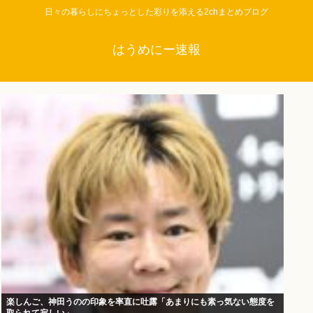
日々の暮らしにちょっとした彩りを添える2chまとめブログ
はうめにー速報
楽しんご、神田うのの印象を率直に吐露「あまりにも素っ気ない態度を