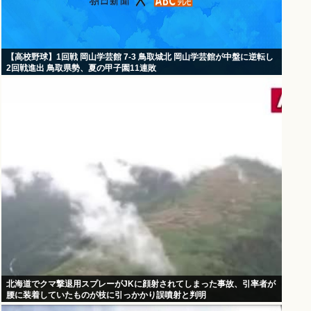
【高校野球】1回戦 岡山学芸館 7-3 鳥取城北 岡山学芸館が中盤に逆転し
2回戦進出 鳥取県勢、夏の甲子園11連敗
北海道でクマ撃退用スプレーがJKに顔射されてしまった事故、引率者が
腰に装着していたものが枝に引っかかり誤噴射と判明