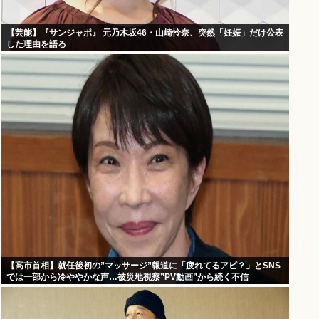
【芸能】『サンジャポ』 元乃木坂46・山崎怜奈、突然「妊娠」だけ公表
した理由を語る
【高市首相】就任後初の”マッサージ”報道に「疲れてるアピ？」とSNS
では一部から冷ややかな声…被災地視察”PV動画”から続く不信