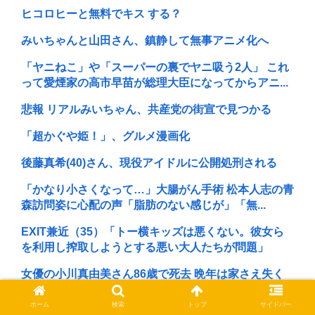
ヒコロヒーと無料でキス する？
みいちゃんと山田さん、鎮静して無事アニメ化へ
「ヤニねこ」や「スーパーの裏でヤニ吸う2人」 これ
って愛煙家の高市早苗が総理大臣になってからアニ...
悲報 リアルみいちゃん、共産党の街宣で見つかる
「超かぐや姫！」、グルメ漫画化
後藤真希(40)さん、現役アイドルに公開処刑される
「かなり小さくなって…」大腸がん手術 松本人志の青
森訪問姿に心配の声「脂肪のない感じが」「無...
EXIT兼近（35）「トー横キッズは悪くない。彼女ら
を利用し搾取しようとする悪い大人たちが問題」
女優の小川真由美さん86歳で死去 晩年は家さえ失く
していたことが判明
ホーム
検索
トップ
サイドバー