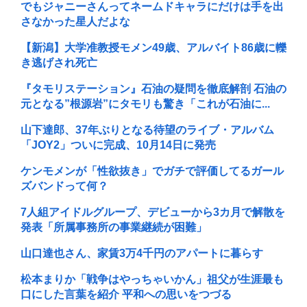
でもジャニーさんってネームドキャラにだけは手を出
さなかった星人だよな
【新潟】大学准教授モメン49歳、アルバイト86歳に轢
き逃げされ死亡
『タモリステーション』石油の疑問を徹底解剖 石油の
元となる”根源岩”にタモリも驚き「これが石油に...
山下達郎、37年ぶりとなる待望のライブ・アルバム
「JOY2」ついに完成、10月14日に発売
ケンモメンが「性欲抜き」でガチで評価してるガール
ズバンドって何？
7人組アイドルグループ、デビューから3カ月で解散を
発表「所属事務所の事業継続が困難」
山口達也さん、家賃3万4千円のアパートに暮らす
松本まりか「戦争はやっちゃいかん」祖父が生涯最も
口にした言葉を紹介 平和への思いをつづる