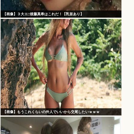
【画像】３大エ□後藤真希はこれだ！【乳首あり】
【画像】もうこれくらいの外人でいいから交尾したいｗｗｗ