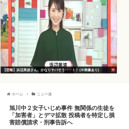
【悲報】浜辺美波さん、かなりヤバそう････！！ (※画像あり)
ホーム
ニュー速
旭川中２女子いじめ事件 無関係の生徒を
「加害者」とデマ拡散 投稿者を特定し損
害賠償請求・刑事告訴へ