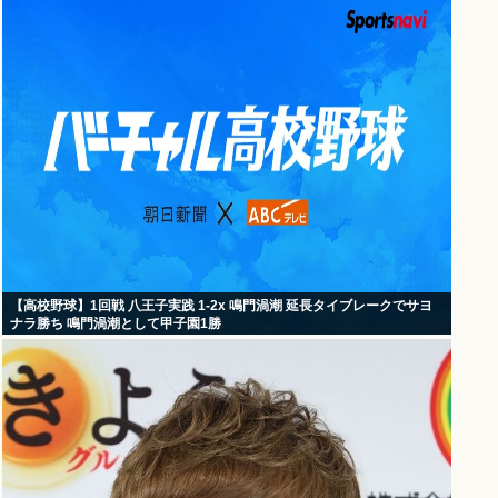
【高校野球】1回戦 八王子実践 1-2x 鳴門渦潮 延長タイブレークでサヨ
ナラ勝ち 鳴門渦潮として甲子園1勝