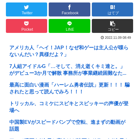
Twitter
Facebook
はてブ
Pocket
LINE
コピー
2022.11.09 08:49
アメリカ人「ヘイ！JAP！なぜ和ゲーは主人公が喋ら
ないんだい？異様だよ？」
7人組アイドルG「…そして、消え逝くキミ達と。」
がデビュー3か月で解散 事務所が事業継続困難なた...
最高に面白い漫画「ハーレム勇者伝説」更新！！！ 騙
されたと思って読んでみろ！！！
トリッカル、コミケにスピキとスピッキーの声優が登
場へ
中国製EVがスピードバンプで空転、進まずの動画が
話題