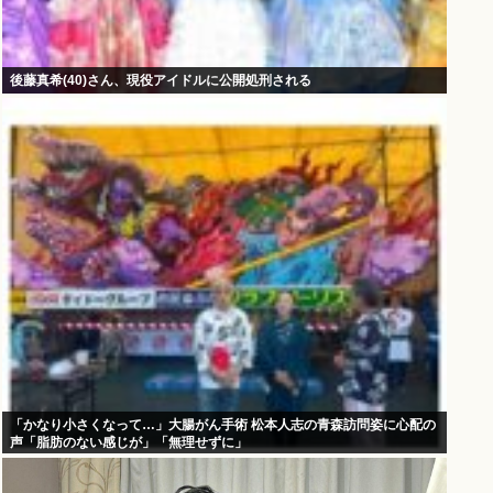
後藤真希(40)さん、現役アイドルに公開処刑される
「かなり小さくなって…」大腸がん手術 松本人志の青森訪問姿に心配の
声「脂肪のない感じが」「無理せずに」