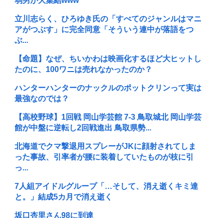
弱男が大集結www
立川志らく、ひろゆき氏の「すべてのジャンルはマニ
アがつぶす」に完全同意「そういう連中が落語をつ
ぶ...
【命題】なぜ、ちいかわは映画化するほど大ヒットし
たのに、100ワニは売れなかったのか？
ハンターハンターのナックルのポットクリンって実は
最強なのでは？
【高校野球】1回戦 岡山学芸館 7-3 鳥取城北 岡山学芸
館が中盤に逆転し2回戦進出 鳥取県勢...
北海道でクマ撃退用スプレーがJKに顔射されてしま
った事故、引率者が腰に装着していたものが枝に引
っ...
7人組アイドルグループ「…そして、消え逝くキミ達
と。」結成5カ月で消え逝く
坂口杏里さん98に到達