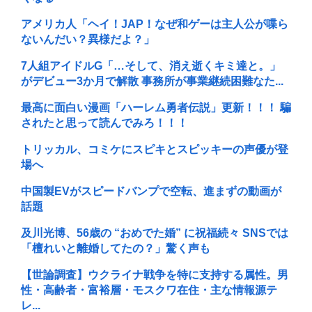
アメリカ人「ヘイ！JAP！なぜ和ゲーは主人公が喋ら
ないんだい？異様だよ？」
7人組アイドルG「…そして、消え逝くキミ達と。」
がデビュー3か月で解散 事務所が事業継続困難なた...
最高に面白い漫画「ハーレム勇者伝説」更新！！！ 騙
されたと思って読んでみろ！！！
トリッカル、コミケにスピキとスピッキーの声優が登
場へ
中国製EVがスピードバンプで空転、進まずの動画が
話題
及川光博、56歳の “おめでた婚” に祝福続々 SNSでは
「檀れいと離婚してたの？」驚く声も
【世論調査】ウクライナ戦争を特に支持する属性。男
性・高齢者・富裕層・モスクワ在住・主な情報源テ
レ...