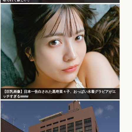
取られて寂しい」
【巨乳画像】日本一告白された黒嵜菜々子、おっぱい水着グラビアがエ
ッチすぎるwww