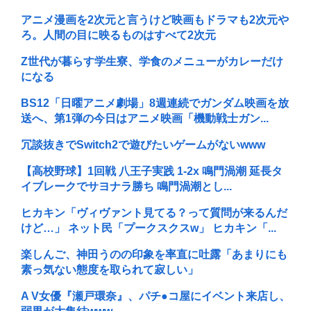
アニメ漫画を2次元と言うけど映画もドラマも2次元や
ろ。人間の目に映るものはすべて2次元
Z世代が暮らす学生寮、学食のメニューがカレーだけ
になる
BS12「日曜アニメ劇場」8週連続でガンダム映画を放
送へ、第1弾の今日はアニメ映画「機動戦士ガン...
冗談抜きでSwitch2で遊びたいゲームがないwww
【高校野球】1回戦 八王子実践 1-2x 鳴門渦潮 延長タ
イブレークでサヨナラ勝ち 鳴門渦潮とし...
ヒカキン「ヴィヴァント見てる？って質問が来るんだ
けど…」 ネット民「プークスクスw」 ヒカキン「...
楽しんご、神田うのの印象を率直に吐露「あまりにも
素っ気ない態度を取られて寂しい」
A V女優『瀬戸環奈』、パチ●コ屋にイベント来店し、