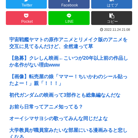
Twitter
Facebook
はてブ
Pocket
LINE
コピー
2022.11.24 21:08
宇宙戦艦ヤマトの原作アニメとリメイク版のアニメを
交互に見てるんだけど、全然違って草
【急募】クレしん映画←こいつが20年以上前の作品し
か名作がない理由www
【画像】転売屋の娘「ママー！ちいかわのシール貼っ
たよー！」親「！！！」
初代ガンダムの映画って3部作とも総集編なんだな
お前ら日常ってアニメ知ってる？
オーイシマサヨシの歌ってみんな同じだよな
大学教員が職員室みたいな部屋にいる漫画みると悲し
くなる