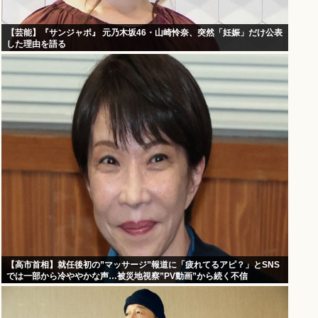
【芸能】『サンジャポ』 元乃木坂46・山崎怜奈、突然「妊娠」だけ公表
した理由を語る
【高市首相】就任後初の”マッサージ”報道に「疲れてるアピ？」とSNS
では一部から冷ややかな声…被災地視察”PV動画”から続く不信