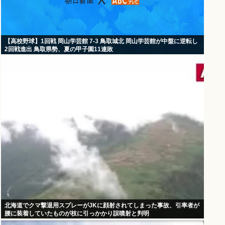
【高校野球】1回戦 岡山学芸館 7-3 鳥取城北 岡山学芸館が中盤に逆転し
2回戦進出 鳥取県勢、夏の甲子園11連敗
北海道でクマ撃退用スプレーがJKに顔射されてしまった事故、引率者が
腰に装着していたものが枝に引っかかり誤噴射と判明