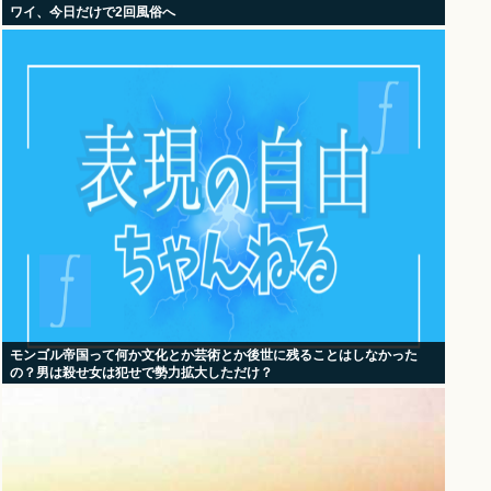
ワイ、今日だけで2回風俗へ
モンゴル帝国って何か文化とか芸術とか後世に残ることはしなかった
の？男は殺せ女は犯せで勢力拡大しただけ？