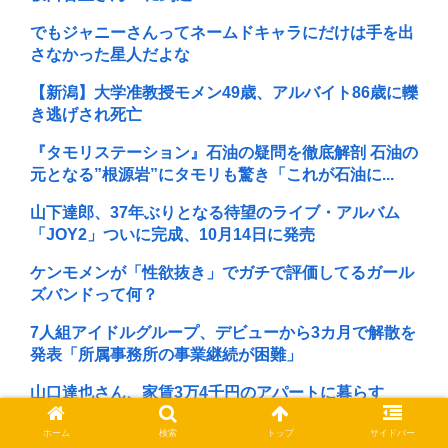
でもジャニーさんってネームドキャラにだけは手を出
さなかった星人だよな
【新潟】大学准教授モメン49歳、アルバイト86歳に轢
き逃げされ死亡
『タモリステーション』石油の疑問を徹底解剖 石油の
元となる”根源岩”にタモリも驚き「これが石油に...
山下達郎、37年ぶりとなる待望のライブ・アルバム
「JOY2」ついに完成、10月14日に発売
ケンモメンが「性欲抜き」でガチで評価してるガール
ズバンドって何？
7人組アイドルグループ、デビューから3カ月で解散を
発表「所属事務所の事業継続が困難」
山口達也さん、家賃3万4千円のアパートに暮らす
松本まりか「戦争はやっちゃいかん」祖父が生涯最も
ホーム
検索
トップ
サイドバー