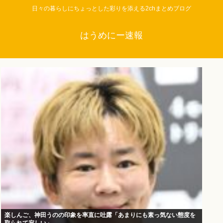
日々の暮らしにちょっとした彩りを添える2chまとめブログ
はうめにー速報
楽しんご、神田うのの印象を率直に吐露「あまりにも素っ気ない態度を