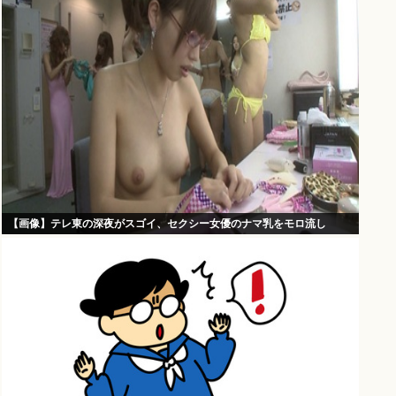
【画像】テレ東の深夜がスゴイ、セクシー女優のナマ乳をモロ流し