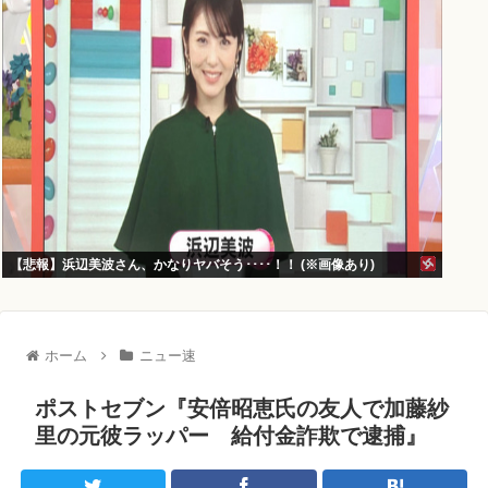
【悲報】浜辺美波さん、かなりヤバそう････！！ (※画像あり)
ホーム
ニュー速
ポストセブン『安倍昭恵氏の友人で加藤紗
里の元彼ラッパー 給付金詐欺で逮捕』