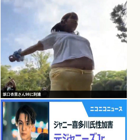
坂口杏里さん98に到達