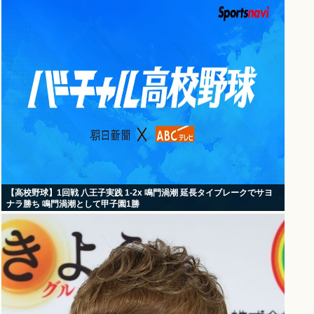
【高校野球】1回戦 八王子実践 1-2x 鳴門渦潮 延長タイブレークでサヨ
ナラ勝ち 鳴門渦潮として甲子園1勝