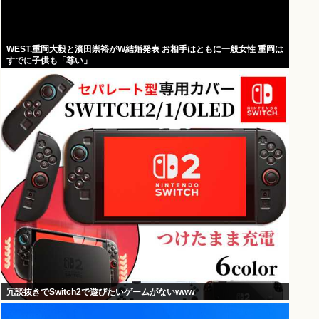
WEST.重岡大毅と濱田崇裕がW結婚発表 お相手はともに一般女性 重岡は
すでに子供も「尊い」
冗談抜きでSwitch2で遊びたいゲームがないwww