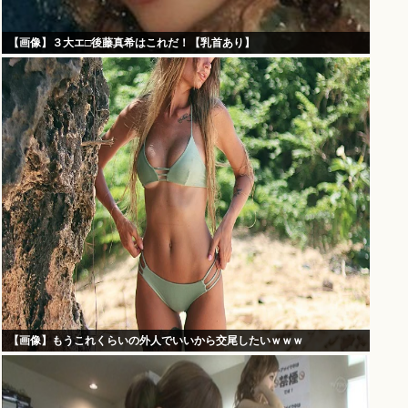
【画像】３大エ□後藤真希はこれだ！【乳首あり】
【画像】もうこれくらいの外人でいいから交尾したいｗｗｗ