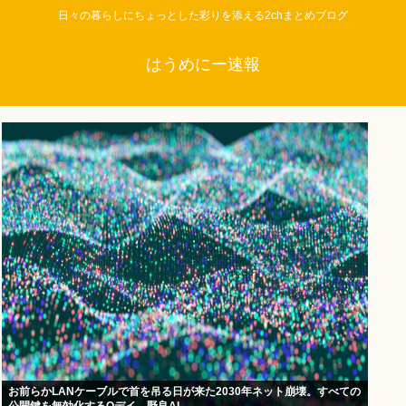
日々の暮らしにちょっとした彩りを添える2chまとめブログ
はうめにー速報
お前らかLANケーブルで首を吊る日が来た2030年ネット崩壊。すべての