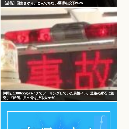
【芸能】国生さゆり、とんでもない爆弾を投下www
仲間と1300ccのバイクでツーリングしていた男性(45)、道路の縁石に衝
突して転倒。足の骨を折る大ケガ