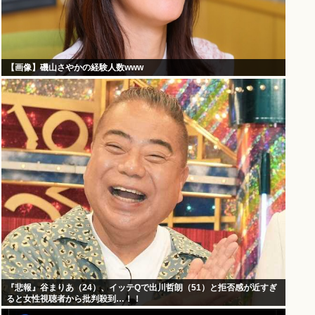
【画像】磯山さやかの経験人数www
『悲報』谷まりあ（24）、イッテQで出川哲朗（51）と拒否感が近すぎ
ると女性視聴者から批判殺到…！！