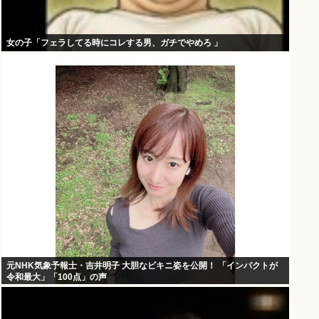
女の子「フェラしてる時にコレする男、ガチでやめろ 」
元NHK気象予報士・吉井明子 大胆なビキニ姿を公開！ 「インパクトが
令和最大」「100点」の声