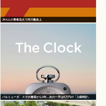
JK4人の青春花火で河川敷炎上
バルミューダ、スマホ撤退から3年…次の一手は6万円の「入眠時計」