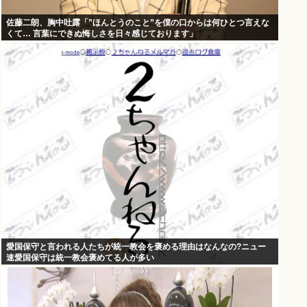
佐藤二朗、胸中吐露「”ほんとうのこと”を僕の口からは何ひとつ言えな
くて… 言葉にできぬ悔しさを日々感じております」
愛国保守と言われる人たちが統一教会を褒める理由はなんなの?ニュー
速愛国保守は統一教会褒めてる人が多い