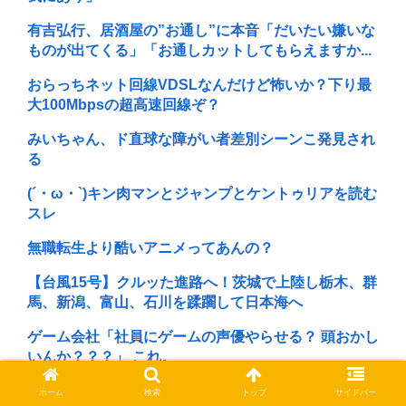
有吉弘行、居酒屋の”お通し”に本音「だいたい嫌いな
ものが出てくる」「お通しカットしてもらえますか...
おらっちネット回線VDSLなんだけど怖いか？下り最
大100Mbpsの超高速回線ぞ？
みいちゃん、ド直球な障がい者差別シーンこ発見され
る
(´・ω・`)キン肉マンとジャンプとケントゥリアを読む
スレ
無職転生より酷いアニメってあんの？
【台風15号】クルッた進路へ！茨城で上陸し栃木、群
馬、新潟、富山、石川を蹂躙して日本海へ
ゲーム会社「社員にゲームの声優やらせる？ 頭おかし
いんか？？？」 これ。
鬼滅作者「鱗滝式呼吸術にしたい..」編集「絶対売れ
ホーム
検索
トップ
サイドバー