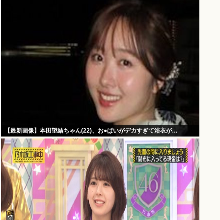
【最新画像】本田望結ちゃん(22)、お●ぱいがデカすぎて浴衣が…