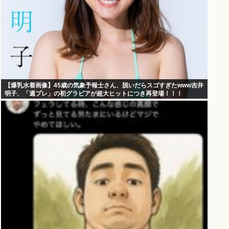
【爆乳水着画像】45歳の気象予報士さん、脱いだらスゴすぎたwww吉井
明子、「週プレ」の初グラビアが超大ヒットにつき再登場！！！