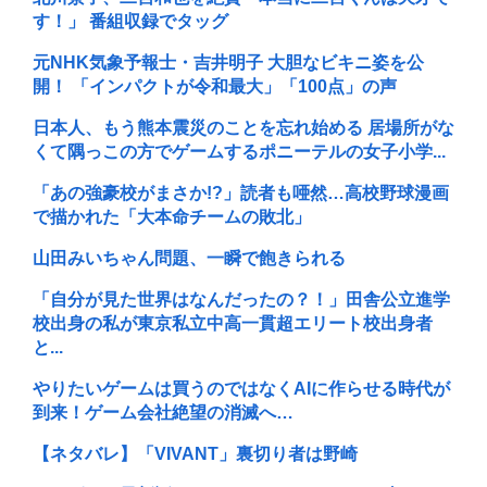
す！」 番組収録でタッグ
元NHK気象予報士・吉井明子 大胆なビキニ姿を公
開！ 「インパクトが令和最大」「100点」の声
日本人、もう熊本震災のことを忘れ始める 居場所がな
くて隅っこの方でゲームするポニーテルの女子小学...
「あの強豪校がまさか!?」読者も唖然…高校野球漫画
で描かれた「大本命チームの敗北」
山田みいちゃん問題、一瞬で飽きられる
「自分が見た世界はなんだったの？！」田舎公立進学
校出身の私が東京私立中高一貫超エリート校出身者
と...
やりたいゲームは買うのではなくAIに作らせる時代が
到来！ゲーム会社絶望の消滅へ…
【ネタバレ】「VIVANT」裏切り者は野崎