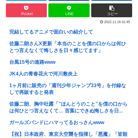
Pocket
LINE
コピー
2022.11.16 01:45
完結してるアニメで面白いの紹介して
佐藤二朗さんX更新「本当のことを僕の口からは何ひ
とつ言えなくて悔しさを日々感じてます」
台風15号の進路www
JK4人の青春花火で河川敷炎上
1ヶ月前に販売の「週刊少年ジャンプ33号」を付録な
しで再販すると発表
佐藤二朗、胸中吐露「”ほんとうのこと”を僕の口から
は何ひとつ言えなくて… 言葉にできぬ悔しさを日...
ガールズバンドにハマってるおっさんwww
【祝】日本政府、東京大空襲を指揮し「悪魔」「皆殺