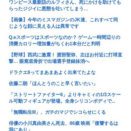
ワンピース最新話のルフィさん、死にかけを助けても
らったジジイに悪態を吐いてしまう…
【画像】今年のミスマガジンのJK達、これすべて同
じような顔に見える人は異常です
Q.eスポーツはスポーツなのか？ ゲーム一時間辺りの
消費カロリー増加量がちくわ1本分だと判明
【野球】西武に激震！ 渡部聖弥、左ほお付近に打球直
撃… 眼窩底骨折で出場選手登録抹消へ
ドラクエ8ってまあまあよく出来てたよな
佐藤二朗「ほんとうのこと早く言いたい」
「ストリートファイター6」よりキャミィの1/3スケー
ル可動フィギュアが登場。全身シリコンボディで...
「無職転生III」、ガチのマジでシコらせにくる
俳優の小川真由美さん死去、86歳 映画「復讐するは
我にあり」