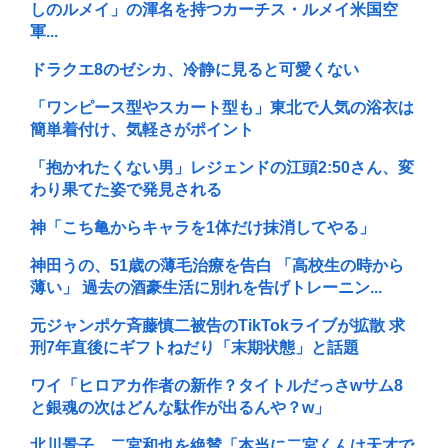
しのルメイ」の渾名を持つカーチス・ルメイ米国空
軍...
ドラクエ8のゼシカ、冷静に見ると可愛くない
「ワンピース型やスカート型も」東北で人気の浴衣は
簡単着付け、気軽さがポイント
「抱かれたくない男」レジェンドの江頭2:50さん、変
わり果てた姿で発見される
神「こち亀からキャラを1体だけ抹消してやる」
神田うの、51歳の薄毛治療を告白 「高校生の時から
薄い」 過去の酒豪生活に別れを告げトレーニン...
元ジャンポケ斉藤慎二被告のTikTokライブが拡散 求
刑7年直後にギフトねだり「末期状態」と話題
ワイ「ヒロアカ作者の新作？タイトルだっさwサム8
と銀魂の次はどんな駄作が出るんや？w」
北川景子、二宮和也を絶賛「本当に二宮くんは天才で