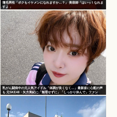
薄毛男性「ボクもイケメンになれますか…？」 美容師「はいっ！なれま
すよ 」
乳がん闘病中の元人気アイドル「体調が良くなく…」最新姿に心配の声
も 元SKE48・矢方美紀に「無理せずに」「しっかり休んで」ファン