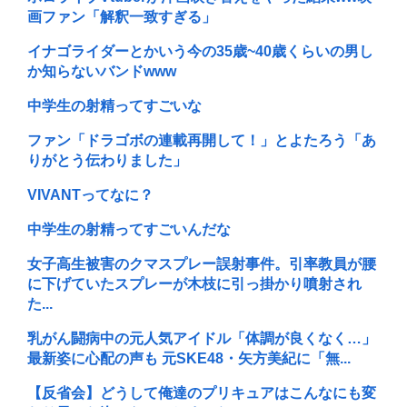
画ファン「解釈一致すぎる」
イナゴライダーとかいう今の35歳~40歳くらいの男し
か知らないバンドwww
中学生の射精ってすごいな
ファン「ドラゴボの連載再開して！」とよたろう「あ
りがとう伝わりました」
VIVANTってなに？
中学生の射精ってすごいんだな
女子高生被害のクマスプレー誤射事件。引率教員が腰
に下げていたスプレーが木枝に引っ掛かり噴射され
た...
乳がん闘病中の元人気アイドル「体調が良くなく…」
最新姿に心配の声も 元SKE48・矢方美紀に「無...
【反省会】どうして俺達のプリキュアはこんなにも変