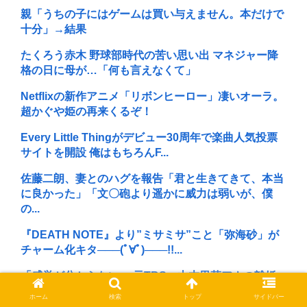
親「うちの子にはゲームは買い与えません。本だけで
十分」→結果
たくろう赤木 野球部時代の苦い思い出 マネジャー降
格の日に母が…「何も言えなくて」
Netflixの新作アニメ「リボンヒーロー」凄いオーラ。
超かぐや姫の再来くるぞ！
Every Little Thingがデビュー30周年で楽曲人気投票
サイトを開設 俺はもちろんF...
佐藤二朗、妻とのハグを報告「君と生きてきて、本当
に良かった」「文〇砲より遥かに威力は弱いが、僕
の...
『DEATH NOTE』より”ミサミサ”こと「弥海砂」が
チャーム化キタ───(ﾟ∀ﾟ)───!!...
「感覚が分からない」 元TBS・山本里菜アナの離婚
コメントに疑問の声… シャンパンタワーの超豪...
ホーム
検索
トップ
サイドバー