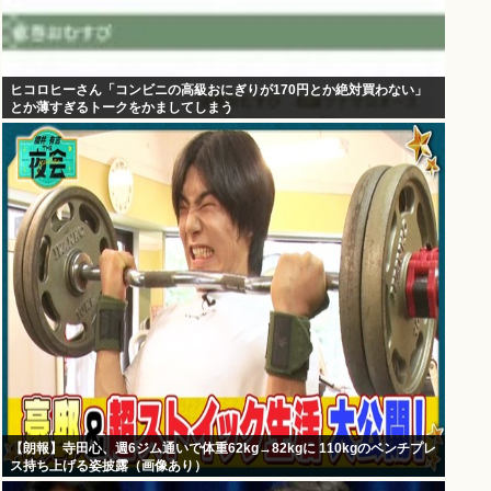
ヒコロヒーさん「コンビニの高級おにぎりが170円とか絶対買わない」
とか薄すぎるトークをかましてしまう
【朗報】寺田心、週6ジム通いで体重62kg→82kgに 110kgのベンチプレ
ス持ち上げる姿披露（画像あり）