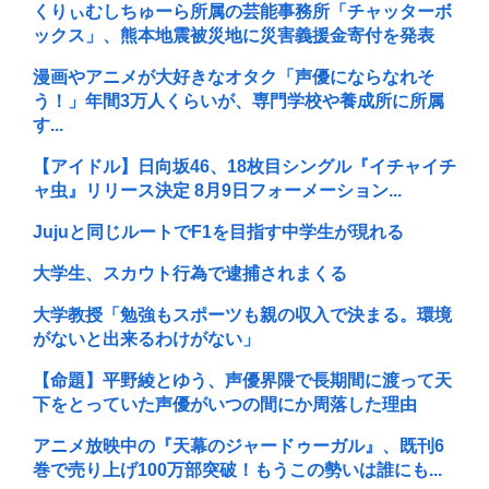
くりぃむしちゅーら所属の芸能事務所「チャッターボ
ックス」、熊本地震被災地に災害義援金寄付を発表
漫画やアニメが大好きなオタク「声優にならなれそ
う！」年間3万人くらいが、専門学校や養成所に所属
す...
【アイドル】日向坂46、18枚目シングル『イチャイチ
ャ虫』リリース決定 8月9日フォーメーション...
Jujuと同じルートでF1を目指す中学生が現れる
大学生、スカウト行為で逮捕されまくる
大学教授「勉強もスポーツも親の収入で決まる。環境
がないと出来るわけがない」
【命題】平野綾とゆう、声優界隈で長期間に渡って天
下をとっていた声優がいつの間にか周落した理由
アニメ放映中の『天幕のジャードゥーガル』、既刊6
巻で売り上げ100万部突破！もうこの勢いは誰にも...