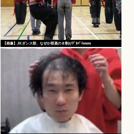
【画像】JKダンス部、なぜか部員の８割がﾃﾞｶﾊﾟｲwww