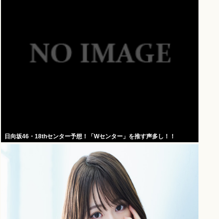
日向坂46・18thセンター予想！「Wセンター」を推す声多し！！