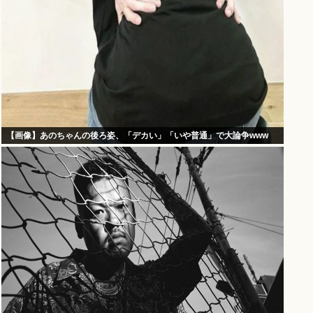
【画像】あのちゃんの後ろ姿、「デカい」「いや普通」で大論争www