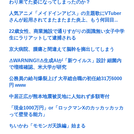
わり果てた姿になってしまったのか？
人気アニメ「メイドインアビス」の主題歌にVTuber
さんが起用されてまたまたまた炎上、もう何回目...
22歳女性、商業施設で通りすがりの面識無い女子中学
生にラリアットして逮捕される
京大病院、腫瘍と間違えて脳幹を摘出してしまう
⚠WARNING!!⚠生成AIが「新ウイルス」設計 細菌内
で増殖確認、米大学が研究
公務員の給与爆裂上げ 大卒総合職の初任給31万6000
円 www
中居正広が熊本地震被災地に人知れず多額寄付
「現金1000万円」or「ロックマンXのカッカッカッカ
って壁登る能力」
ちいかわ「モモンガ天誅編」始まる