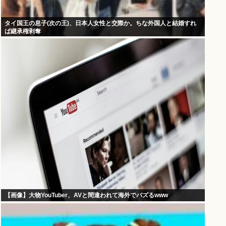
タイ国王の息子(次の王)、日本人女性と交際か。ちな外国人と結婚すれ
ば継承権剥奪
【画像】大物YouTuber、AVと間違われて海外でバズるwww