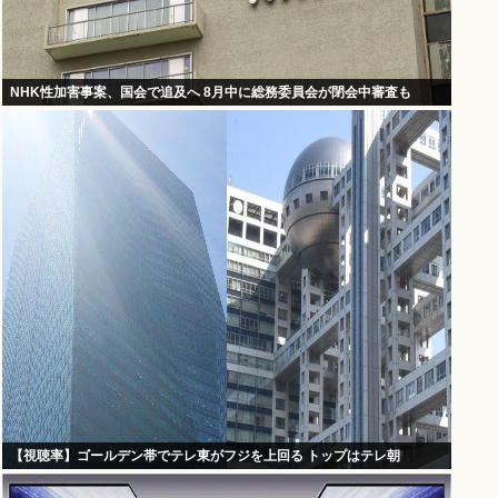
NHK性加害事案、国会で追及へ 8月中に総務委員会が閉会中審査も
【視聴率】ゴールデン帯でテレ東がフジを上回る トップはテレ朝