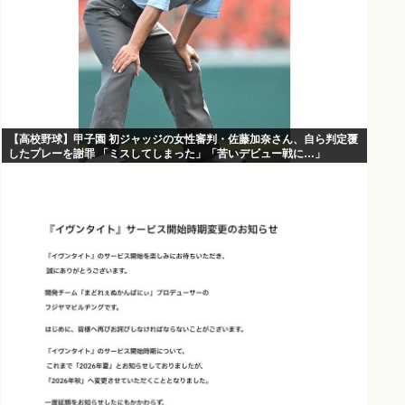
【高校野球】甲子園 初ジャッジの女性審判・佐藤加奈さん、自ら判定覆
したプレーを謝罪 「ミスしてしまった」「苦いデビュー戦に…」