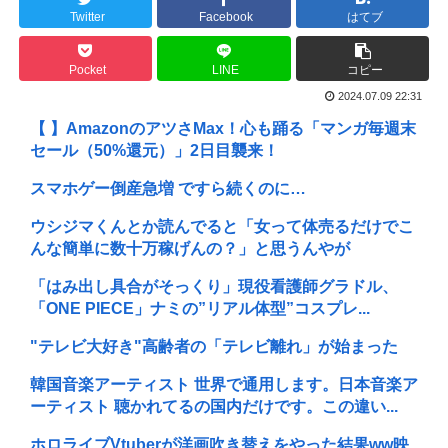
Twitter
Facebook
はてブ
Pocket
LINE
コピー
2024.07.09 22:31
【 】AmazonのアツさMax！心も踊る「マンガ毎週末
セール（50%還元）」2日目襲来！
スマホゲー倒産急増 ですら続くのに…
ウシジマくんとか読んでると「女って体売るだけでこ
んな簡単に数十万稼げんの？」と思うんやが
「はみ出し具合がそっくり」現役看護師グラドル、
「ONE PIECE」ナミの”リアル体型”コスプレ...
"テレビ大好き"高齢者の「テレビ離れ」が始まった
韓国音楽アーティスト 世界で通用します。日本音楽ア
ーティスト 聴かれてるの国内だけです。この違い...
ホロライブVtuberが洋画吹き替えをやった結果ww映