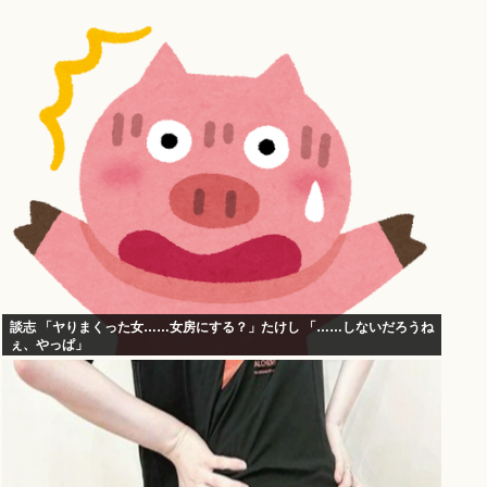
談志 「ヤりまくった女……女房にする？」たけし 「……しないだろうね
ぇ、やっぱ」