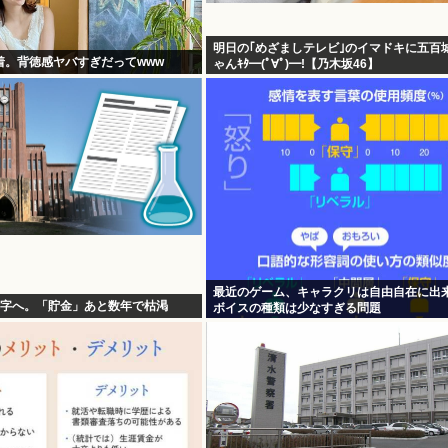
明日の｢めざましテレビ｣のイマドキに五百
着。背徳感ヤバすぎだってwww
ゃんｷﾀ━(ﾟ∀ﾟ)━!【乃木坂46】
最近のゲーム、キャラクリは自由自在に出
赤字へ。「貯金」あと数年で枯渇
ボイスの種類は少なすぎる問題