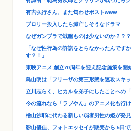
有識者「範馬勇次郎とクリリンが戦ったらク
有吉弘行さん、また匂わせポストwww
ブロリー投入したら滅亡しそうなドラマ
なぜガンプラで戦艦ものは少ないのか？？？
「なぜ性行為の許諾をとらなかったんですか
す？！」
東映アニメ 創立70周年を迎え記念施策を開始 
鳥山明は「フリーザの第三形態を速攻スキッ
立川志らく、ヒカルを弟子にしたことへの「
今の流れなら「ラブやん」のアニメ化も行け
檜山沙耶に代わる新しい弱者男性の姫が発見
影山優佳、フォトエッセイが販売から 5日