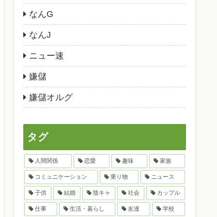
なんG
なんJ
ニュー速
嫌儲
嫌儲オルグ
タグ
人間関係
恋愛
趣味
家族
コミュニケーション
乗り物
ニュース
子供
結婚
陰キャ
社会
カップル
仕事
生活・暮らし
友達
学校