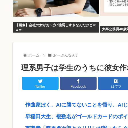
【画像】会社の女がお○ぱい強調しすぎなんだけどｗ
大卒公務員40歳
ｗｗ
ホーム
おーぷんなんJ
理系男子は学生のうちに彼女作
Twitter
Facebook
はてブ
作曲家ぼく、AIに勝てないことを悟り、AI
早稲田大生、複数名がゴールドカードのポイ