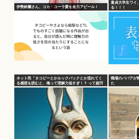
童貞大学生ワイ
伊勢鈴蘭さん、コカ・コーラ愛を全力アピール！
る！！！
ネット民「タコピーとかルックバックとか流れてく
職場のババアが
る感想を読むと、俺って理解力低すぎ！？ って超凹
た
む。つらい」