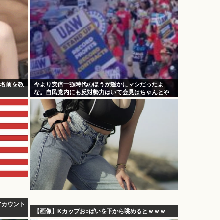
の名前を教
今より安倍一強時代のほうが遥かにマシだったよ
な。自民党内にも反対勢力はいて会見はちゃんとや
り国会にも出席、僅かに常識もあった
アカウント
【画像】Kカップお○ぱいを下から眺めるとｗｗｗ