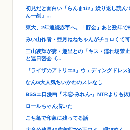
初見だと面白い「らんま1/2」繰り返し読
ん一刻」...
東大、2年連続赤字へ。「貯金」あと数年で
みい山作者・亜月ねねちゃんがチョロくて可
三山凌輝が妻・趣里との「キス・濡れ場禁止
と連日密会《...
『ライザのアトリエ3』ウェディングドレス姿のライ
なんG大人気ちいかわのスレなし
BSSエ口漫画『未恋-みれん-』NTRよりも
ロールちゃん描いた
こち亀で印象に残ってる話