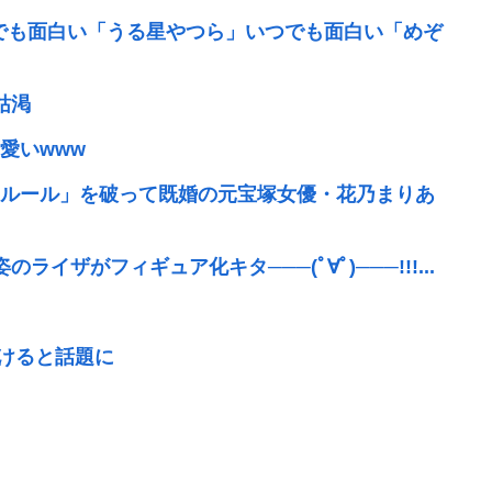
んでも面白い「うる星やつら」いつでも面白い「めぞ
枯渇
愛いwww
ルール」を破って既婚の元宝塚女優・花乃まりあ
ザがフィギュア化キタ───(ﾟ∀ﾟ)───!!!...
抜けると話題に