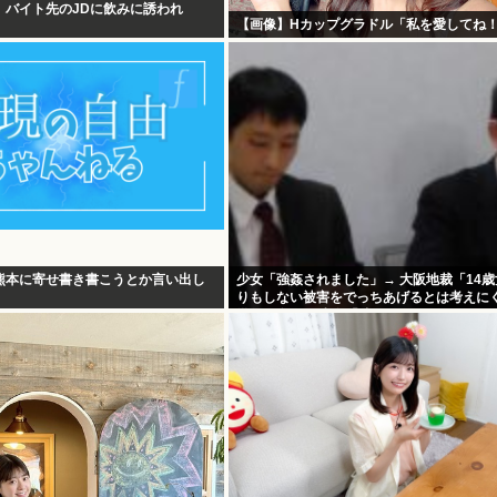
、バイト先のJDに飲みに誘われ
【画像】Hカップグラドル「私を愛してね
熊本に寄せ書き書こうとか言い出し
少女「強姦されました」→ 大阪地裁「14
りもしない被害をでっちあげるとは考えに
懲役12年→元少女「嘘でしたw」