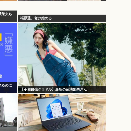
城茉央ち
福原遥、老け始める
来るのに
【令和最強グラドル】最新の菊地姫奈さん