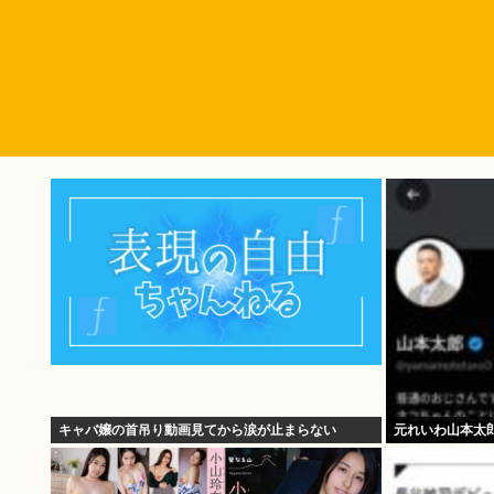
キャバ嬢の首吊り動画見てから涙が止まらない
元れいわ山本太