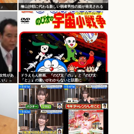
！」
檜山沙耶に代わる新しい弱者男性の姫が発見される
歳女性があ
ドラえもん映画、『のび太「の」』と『のび太
くい」→
「と」』の違いがわからないと話題に