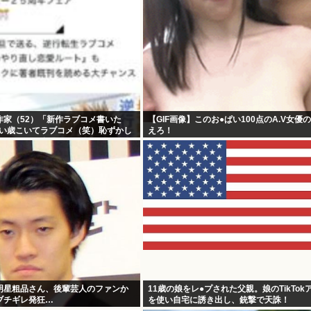
作家（52）「新作ラブコメ書いた
【GIF画像】このお●ぱい100点のA.V女優
いい歳こいてラブコメ（笑）恥ずかし
えろ！
やめたれwと話題に
明星粗品さん、後輩芸人のファンか
11歳の娘をレ●プされた父親。娘のTikTok
ブチギレ発狂…
を使い自宅に誘き出し、銃撃で天誅！