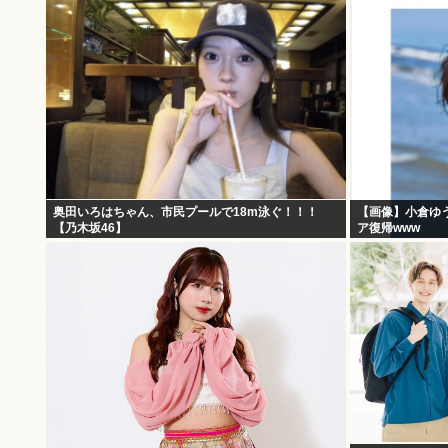
奥田いろはちゃん、市民プールで18m泳ぐ！！！
【画像】小倉ゆ
【乃木坂46】
ア復帰www