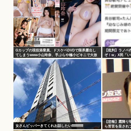
Gカップの現役添乗員、ドスケベDVDで限界露出し
【批判】ラノベ
てしまうwww小山玲奈、手ぶらや極小ビキニで大放
ぞ！w」X民「
出！！新作「聖なる山」の動画＆画像まとめ！
くないの？」←
【悲報】霜降り
女さんビッパーきてくれお話したい❗❗❗❗❗❗❗❗❗❗
ら苦言を呈され