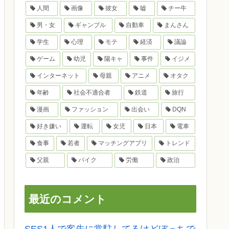
人間
画像
彼女
嘘
チー牛
男・女
ギャンブル
自動車
まんさん
学生
心理
モテ
経済
議論
ゲーム
幼児
陽キャ
事件
イジメ
インターネット
母親
アニメ
オタク
年齢
社会不適合者
鉄道
旅行
漫画
ファッション
出会い
DQN
好き嫌い
運転
女児
日本
電車
食事
若者
マッチングアプリ
トレンド
父親
バイク
労働
政治
最近のコメント