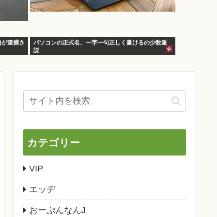
)が逮捕さ
パソコンの正式名、一字一句正しく書けるの少数派
説
カテゴリー
VIP
エッヂ
おーぷんなんJ