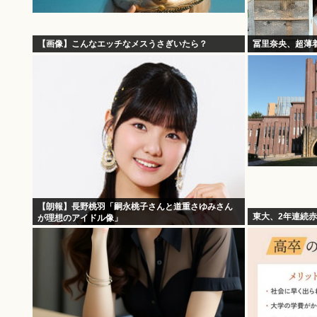
【画像】こんなエッチなメスうさぎいたら？
冨里奈央、超薄
【朗報】長野桃羽「嗣永桃子さんと道重さゆみさん
東大、2年連続
が理想のアイドル像」