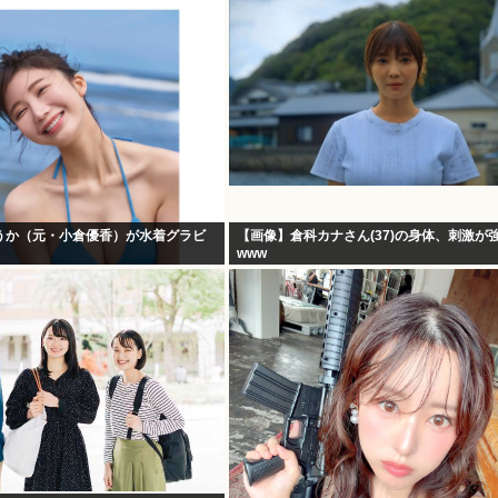
うか（元・小倉優香）が水着グラビ
【画像】倉科カナさん(37)の身体、刺激が
www