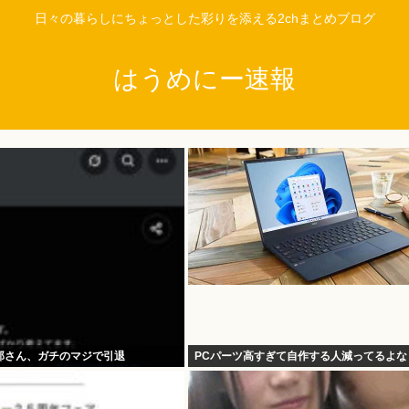
日々の暮らしにちょっとした彩りを添える2chまとめブログ
はうめにー速報
郎さん、ガチのマジで引退
PCパーツ高すぎて自作する人減ってるよな