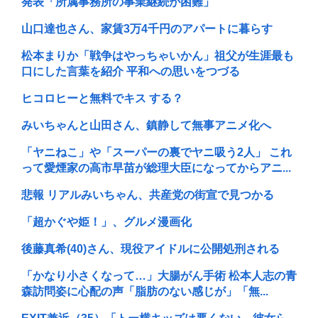
発表「所属事務所の事業継続が困難」
山口達也さん、家賃3万4千円のアパートに暮らす
松本まりか「戦争はやっちゃいかん」祖父が生涯最も
口にした言葉を紹介 平和への思いをつづる
ヒコロヒーと無料でキス する？
みいちゃんと山田さん、鎮静して無事アニメ化へ
「ヤニねこ」や「スーパーの裏でヤニ吸う2人」 これ
って愛煙家の高市早苗が総理大臣になってからアニ...
悲報 リアルみいちゃん、共産党の街宣で見つかる
「超かぐや姫！」、グルメ漫画化
後藤真希(40)さん、現役アイドルに公開処刑される
「かなり小さくなって…」大腸がん手術 松本人志の青
森訪問姿に心配の声「脂肪のない感じが」「無...