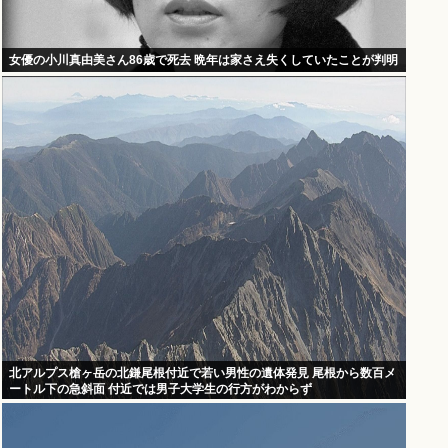
女優の小川真由美さん86歳で死去 晩年は家さえ失くしていたことが判明
北アルプス槍ヶ岳の北鎌尾根付近で若い男性の遺体発見 尾根から数百メ
ートル下の急斜面 付近では男子大学生の行方がわからず