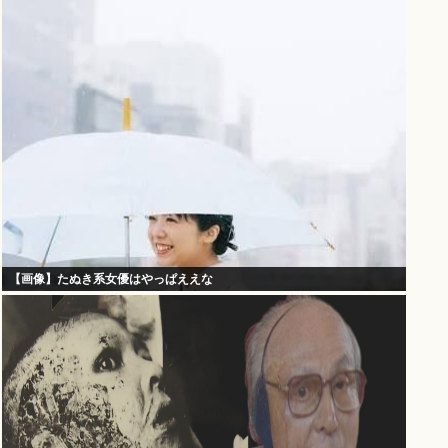
【画像】たぬき系女優はやっぱええな