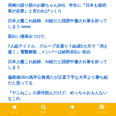
長崎の語り部のお爺ちゃん(84)、学生に『日本も核武
装が必要』と言われびっくり
日本人艦これ絵師、AI絵だと誹謗中傷され筆を折って
しまう www
面白い漫画みつけた
7人組アイドル、グループ名通り？結成5カ月で「消え
逝く」電撃解散…メンバーは給料未払い告白
日本人艦これ絵師、AI絵だと誹謗中傷され筆を折って
しまう
偏差値38の高卒公務員たが正直下手な大卒より勝ち組
だと思ってる
『ヤニねこ』の原作読んだけど、めっちゃおもんない
なこれ
米津玄師さん、絵はプロレベルだった！！！
ホーム
検索
トップ
サイドバー