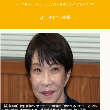
日々の暮らしにちょっとした彩りを添える2chまとめブログ
はうめにー速報
【高市首相】就任後初の”マッサージ”報道に「疲れてるアピ？」とSNS