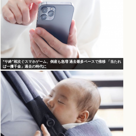
“サ終”相次ぐスマホゲーム、倒産も急増 過去最多ペースで推移 「当たれ
ば一攫千金」過去の時代に