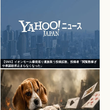
【SNS】イオンモール爆発巡り遺族装う投稿拡散、投稿者「閲覧数稼ぎ
や承認欲求止まらなくなった」