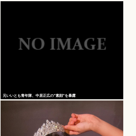
元いいとも青年隊、中居正広の”素顔”を暴露