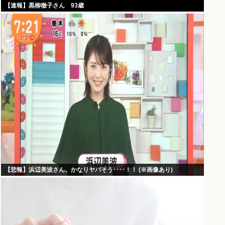
【速報】黒柳徹子さん 93歳
【悲報】浜辺美波さん、かなりヤバそう････！！ (※画像あり)