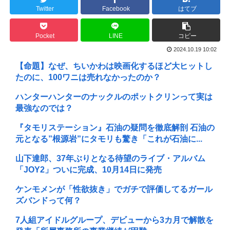
Twitter
Facebook
はてブ
Pocket
LINE
コピー
2024.10.19 10:02
【命題】なぜ、ちいかわは映画化するほど大ヒットし
たのに、100ワニは売れなかったのか？
ハンターハンターのナックルのポットクリンって実は
最強なのでは？
『タモリステーション』石油の疑問を徹底解剖 石油の
元となる”根源岩”にタモリも驚き「これが石油に...
山下達郎、37年ぶりとなる待望のライブ・アルバム
「JOY2」ついに完成、10月14日に発売
ケンモメンが「性欲抜き」でガチで評価してるガール
ズバンドって何？
7人組アイドルグループ、デビューから3カ月で解散を