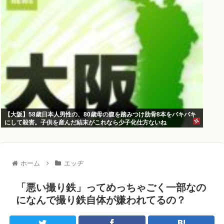
【大阪】58歳日本人男性の、80歳母の腹を踏みつけ肋骨8本をバキバキ
にして殺害。子供を産んだ結末がこれなら少子化仕方ないね
ホーム
エッヂ
「悪い撮り鉄」ってめっちゃごく一部なの
になんで撮り鉄自体が嫌われてるの？