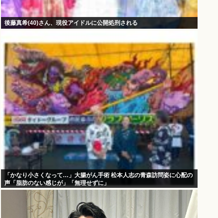
後藤真希(40)さん、現役アイドルに公開処刑される
「かなり小さくなって…」大腸がん手術 松本人志の青森訪問姿に心配の
声「脂肪のない感じが」「無理せずに」