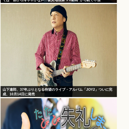
では一部から冷ややかな声…被災地視察”PV動画”から続く不信
山下達郎、37年ぶりとなる待望のライブ・アルバム「JOY2」ついに完
成、10月14日に発売