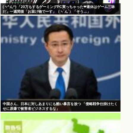
(ヽ^ん^) 「20万もするゲーミングPC買っちゃった❤連休はゲーム三昧
だ」一週間後「お届け物でーす」（ヽ´ん`）「そう…」
中国さん、日本に対しあまりにも酷い暴言を放つ 「侵略戦争仕掛けたく
せに原爆で被害者ビジネスするな」