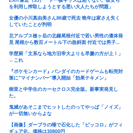
EXIT兼近（35）「トー横キッズは悪くない。彼女ら
を利用し搾取しようとする悪い大人たちが問題」
女優の小川真由美さん86歳で死去 晩年は家さえ失く
していたことが判明
北アルプス槍ヶ岳の北鎌尾根付近で若い男性の遺体発
見 尾根から数百メートル下の急斜面 付近では男子...
学歴厨「文系なら地方旧帝大よりも早慶の方が上！」
←これ
『ポケモンカード』バンダイのカードゲームも転売対
策に”マイナンバー”導入開始「効果テキメン」
樹里と中学生のカーセクロス完全版。新事実発見し
た。
鬼滅があそこまでヒットしたのってやっぱ「ノイズ」
が一切無いからよな
【画像】ダーブラの唾で石化した「ピッコロ」がフィ
ギュア化。価格は30800円