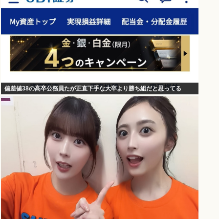
偏差値38の高卒公務員たが正直下手な大卒より勝ち組だと思ってる