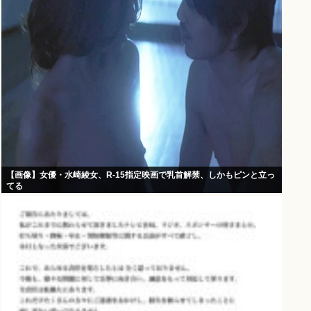
【画像】女優・水崎綾女、R-15指定映画で乳首解禁、しかもピンと立っ
てる