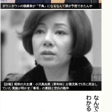
ダウンタウンの後継者が「千鳥」になるなんて誰が予想できたんや
【訃報】昭和の大女優・小川真由美（享年86）が鹿児島で3月に死去し
ていた 実娘が明かす「毒母」の素顔と空白の晩年