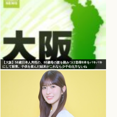
【大阪】58歳日本人男性の、80歳母の腹を踏みつけ肋骨8本をバキバキ
にして殺害。子供を産んだ結末がこれなら少子化仕方ないね