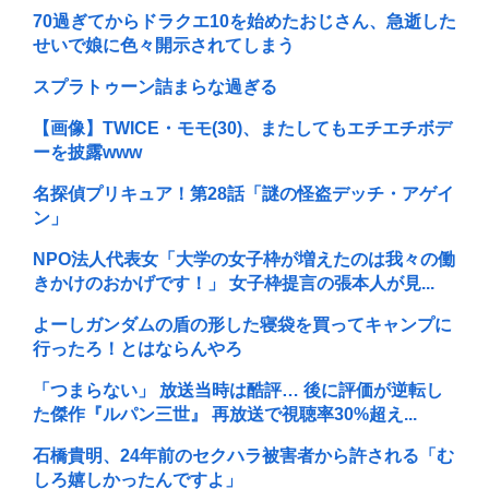
70過ぎてからドラクエ10を始めたおじさん、急逝した
せいで娘に色々開示されてしまう
スプラトゥーン詰まらな過ぎる
【画像】TWICE・モモ(30)、またしてもエチエチボデ
ーを披露www
名探偵プリキュア！第28話「謎の怪盗デッチ・アゲイ
ン」
NPO法人代表女「大学の女子枠が増えたのは我々の働
きかけのおかげです！」 女子枠提言の張本人が見...
よーしガンダムの盾の形した寝袋を買ってキャンプに
行ったろ！とはならんやろ
「つまらない」 放送当時は酷評… 後に評価が逆転し
た傑作『ルパン三世』 再放送で視聴率30%超え...
石橋貴明、24年前のセクハラ被害者から許される「む
しろ嬉しかったんですよ」