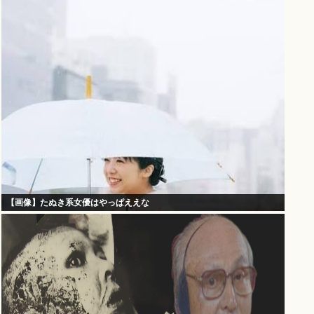
【画像】たぬき系女優はやっぱええな