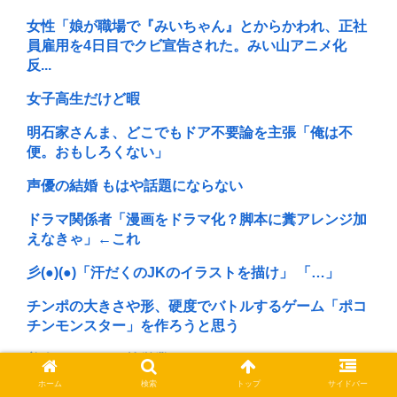
女性「娘が職場で『みいちゃん』とからかわれ、正社
員雇用を4日目でクビ宣告された。みい山アニメ化
反...
女子高生だけど暇
明石家さんま、どこでもドア不要論を主張「俺は不
便。おもしろくない」
声優の結婚 もはや話題にならない
ドラマ関係者「漫画をドラマ化？脚本に糞アレンジ加
えなきゃ」←これ
彡(●)(●)「汗だくのJKのイラストを描け」 「…」
チンポの大きさや形、硬度でバトルするゲーム「ポコ
チンモンスター」を作ろうと思う
美人まんさん、枕営業してしまう
ホーム
検索
トップ
サイドバー
大学生ワイ、株で大儲けwww