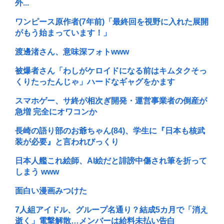
外...
ワンピース原作者(7年前)「最終回を視野に入れた展開
がもう始まっています！」
渡邊渚さん、意味深フォトwww
被爆者さん「わしがケロイドになる前はキムタクそっ
くりたったんじゃ」ハードなギャグをかます
スマホゲー、サ終が相次ぎ開発・運営事業者の倒産が
急増 完全にオワコンか
長崎の語り部のお爺ちゃん(84)、学生に『日本も核武
装が必要』と言われびっくり
日本人艦これ絵師、AI絵だと誹謗中傷され筆を折って
しまう www
面白い漫画みつけた
7人組アイドル、グループ名通り？結成5カ月で「消え
逝く」電撃解散…メンバーは給料未払い告白