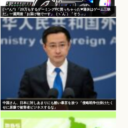
(ヽ^ん^) 「20万もするゲーミングPC買っちゃった❤連休はゲーム三昧
だ」一週間後「お届け物でーす」（ヽ´ん`）「そう…」
中国さん、日本に対しあまりにも酷い暴言を放つ 「侵略戦争仕掛けたく
せに原爆で被害者ビジネスするな」