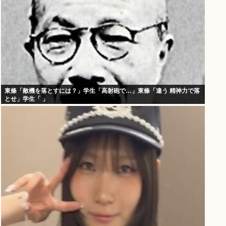
東條「敵機を落とすには？」学生「高射砲で…」東條「違う 精神力で落
とせ」学生「 」