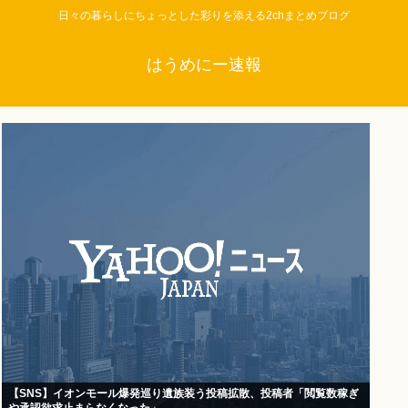
日々の暮らしにちょっとした彩りを添える2chまとめブログ
はうめにー速報
【SNS】イオンモール爆発巡り遺族装う投稿拡散、投稿者「閲覧数稼ぎ