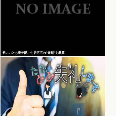
元いいとも青年隊、中居正広の”素顔”を暴露