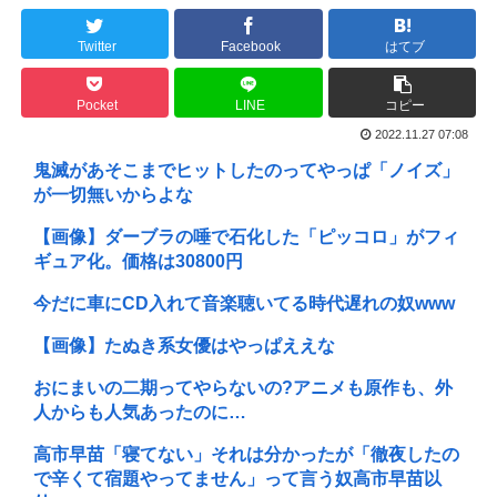
Twitter
Facebook
はてブ
Pocket
LINE
コピー
2022.11.27 07:08
鬼滅があそこまでヒットしたのってやっぱ「ノイズ」
が一切無いからよな
【画像】ダーブラの唾で石化した「ピッコロ」がフィ
ギュア化。価格は30800円
今だに車にCD入れて音楽聴いてる時代遅れの奴www
【画像】たぬき系女優はやっぱええな
おにまいの二期ってやらないの?アニメも原作も、外
人からも人気あったのに…
高市早苗「寝てない」それは分かったが「徹夜したの
で辛くて宿題やってません」って言う奴高市早苗以