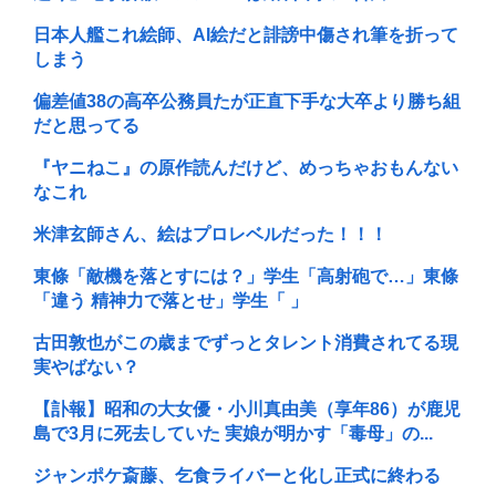
日本人艦これ絵師、AI絵だと誹謗中傷され筆を折って
しまう
偏差値38の高卒公務員たが正直下手な大卒より勝ち組
だと思ってる
『ヤニねこ』の原作読んだけど、めっちゃおもんない
なこれ
米津玄師さん、絵はプロレベルだった！！！
東條「敵機を落とすには？」学生「高射砲で…」東條
「違う 精神力で落とせ」学生「 」
古田敦也がこの歳までずっとタレント消費されてる現
実やばない？
【訃報】昭和の大女優・小川真由美（享年86）が鹿児
島で3月に死去していた 実娘が明かす「毒母」の...
ジャンポケ斎藤、乞食ライバーと化し正式に終わる