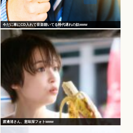
今だに車にCD入れて音楽聴いてる時代遅れの奴www
渡邊渚さん、意味深フォトwww