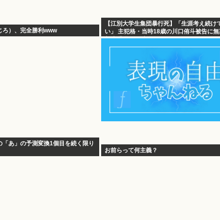
【江別大学生集団暴行死】「生涯考え続け
じろ）、完全勝利www
い」 主犯格・当時18歳の川口侑斗被告に
判決「理不尽以外の何ものでもない」
の「あ」の予測変換1個目を続く限り
お前らって何主義？