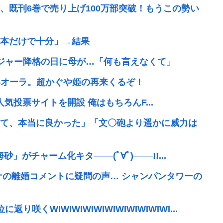
、既刊6巻で売り上げ100万部突破！もうこの勢い
本だけで十分」→結果
ネジャー降格の日に母が…「何も言えなくて」
凄いオーラ。超かぐや姫の再来くるぞ！
で楽曲人気投票サイトを開設 俺はもちろんF...
て、本当に良かった」「文〇砲より遥かに威力は
」がチャーム化キタ───(ﾟ∀ﾟ)───!!...
ナの離婚コメントに疑問の声… シャンパンタワーの
くWIWIWIWIWIWIWIWIWIWIWI...