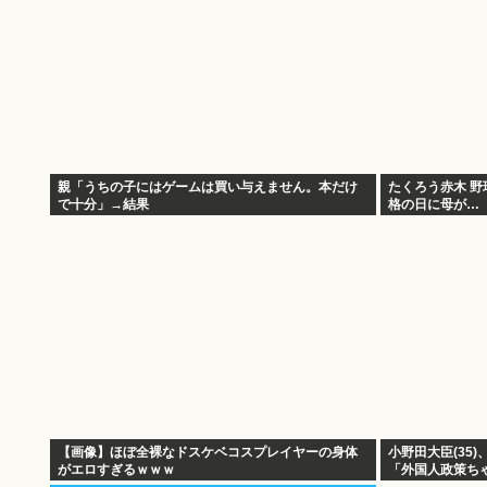
親「うちの子にはゲームは買い与えません。本だけ
たくろう赤木 野
で十分」→結果
格の日に母が…
【画像】ほぼ全裸なドスケベコスプレイヤーの身体
小野田大臣(35
がエロすぎるｗｗｗ
「外国人政策ち