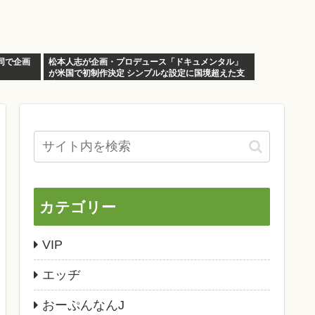
同で企画
松本人志が企画・プロデュース「ドキュメンタル」
が米国で初制作決定 シンプルな設定に国境超えた支
持
カテゴリー
VIP
エッヂ
おーぷんなんJ