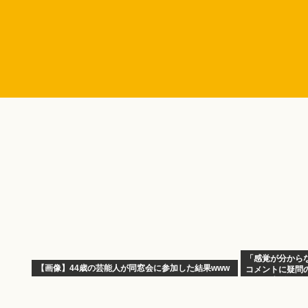
「感覚が分からな
【画像】44歳の芸能人が同窓会に参加した結果www
コメントに疑問
も結婚生活は4