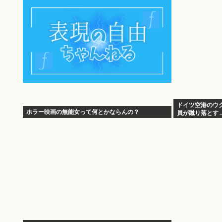
ドイツ空港のウ
ホラー映画の無能女って何とかならんの？
員が蹴り落とす