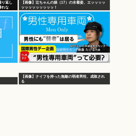
繰り返し
【画像】辻ちゃんの娘（17）の水着姿、エッッッッ
帰れな
ッッッッッッッッッ！
【画像】ナイフを持った無敵の弱者男性、成敗され
る