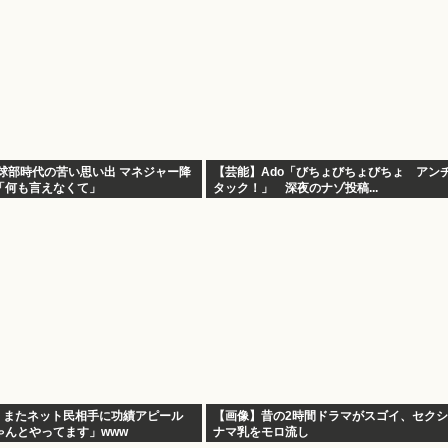
球部時代の苦い思い出 マネジャー降
【芸能】Ado「びちょびちょびちょ アン
「何も言えなくて」
タック！」 深夜のナゾ投稿...
)、またネット民相手に功績アピール
【画像】昔の2時間ドラマがスゴイ、セク
ゃんとやってます」www
ナマ乳をモロ流し