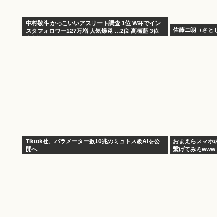
中村敬斗 かっこいいアスリート調査 1位 W杯でイン
佐藤二朗（さと
スタフォロワー127万増 人気爆発 …2位 高橋藍 3位
大谷翔平
Tiktok社、パラメーター数10兆のミュトス級AIを公
おまえらスマホ
開へ
繋げてみろwww