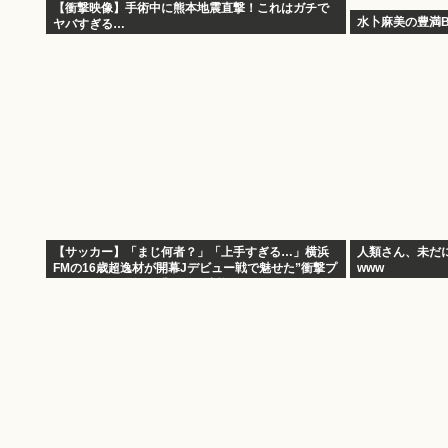
【衝撃映像】手術中に熊本地震直撃！これはガチで
水卜麻美の豊満B
ヤバすぎる…
【サッカー】「まじ何者？」「上手すぎる…」横浜
人類さん、未だ
FMの16歳超逸材が開幕Jデビュー戦で魅せた”衝撃プ
www
レー”にSNS騒然！「すごい才能」