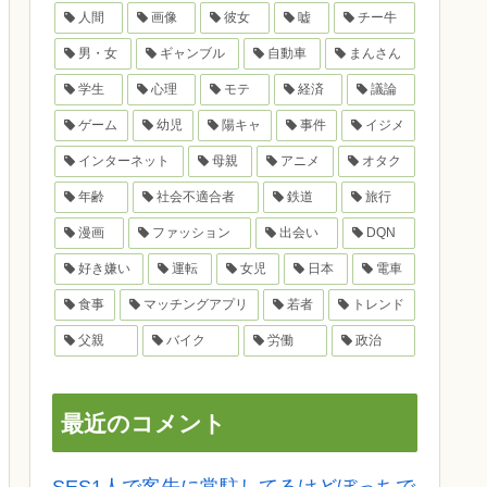
人間
画像
彼女
嘘
チー牛
男・女
ギャンブル
自動車
まんさん
学生
心理
モテ
経済
議論
ゲーム
幼児
陽キャ
事件
イジメ
インターネット
母親
アニメ
オタク
年齢
社会不適合者
鉄道
旅行
漫画
ファッション
出会い
DQN
好き嫌い
運転
女児
日本
電車
食事
マッチングアプリ
若者
トレンド
父親
バイク
労働
政治
最近のコメント