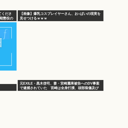
てくださ
【画像】爆乳コスプレイヤーさん、お○ぱいの現実を
無期懲役の
見せつけるｗｗｗ
元EXILE・黒木啓司、妻・宮崎麗果被告へのDV事案
で逮捕されていた 宮崎は全身打撲、頭部裂傷及び
打撲の怪我