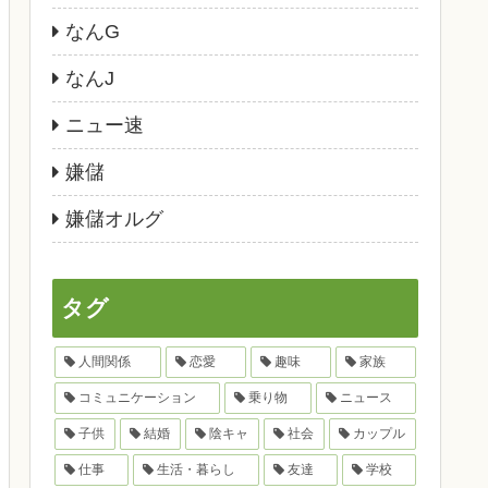
なんG
なんJ
ニュー速
嫌儲
嫌儲オルグ
タグ
人間関係
恋愛
趣味
家族
コミュニケーション
乗り物
ニュース
子供
結婚
陰キャ
社会
カップル
仕事
生活・暮らし
友達
学校