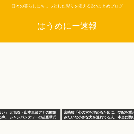
日々の暮らしにちょっとした彩りを添える2chまとめブログ
はうめにー速報
い」 元TBS・山本里菜アナの離婚
宮崎駿「心の穴を埋めるために、交配を重
の声… シャンパンタワーの超豪華式
みたいな小さな犬を連れてる人、本当に醜
年半で終止符
れどう思う？