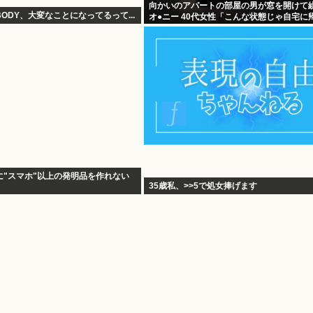
向かいのアパートの部屋の男が窓を開けて
ODY、大変なことになってるって...
オ●ニー 40代女性「こんな状態じゃ自宅に
い」
に"スマホ"以上の発明品を作れない
35歳私、>>5で処女捧げます