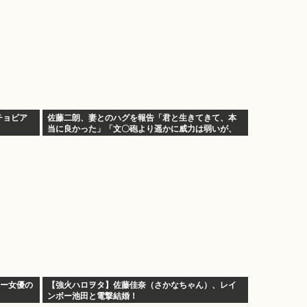
チョビア
佐藤二朗、妻とのハグを報告「君と生きてきて、本
当に良かった」「文〇砲より遥かに威力は弱いが、
僕のノロケ砲をお見舞いする」
シー女優の
【強火ハロヲタ】佐藤佳奈（さかなちゃん）、レイ
ンボー池田と電撃結婚！