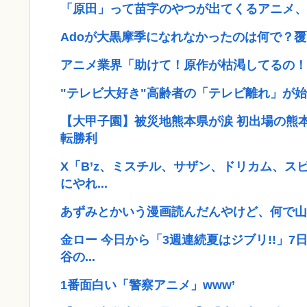
「原田」って苗字のやつが出てくるアニメ、
Adoが大黒摩季になれなかったのは何で？
アニメ業界「助けて！原作が枯渇してるの！
"テレビ大好き"高齢者の「テレビ離れ」が始ま
【大甲子園】被災地熊本県が涙 初出場の熊
転勝利
X「B’z、ミスチル、サザン、ドリカム、ス
にやれ...
あずみとかいう漫画読んだんやけど、何で山
金ロー 今日から「3週連続夏はジブリ!!」
谷の...
1番面白い「警察アニメ」www’