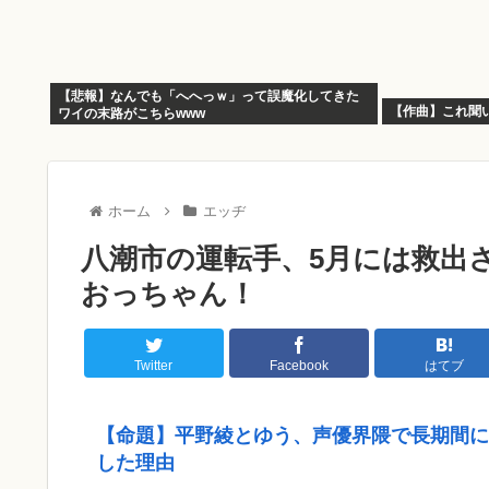
【悲報】なんでも「へへっｗ」って誤魔化してきた
【作曲】これ聞い
ワイの末路がこちらwww
ホーム
エッヂ
八潮市の運転手、5月には救出
おっちゃん！
Twitter
Facebook
はてブ
【命題】平野綾とゆう、声優界隈で長期間に
した理由