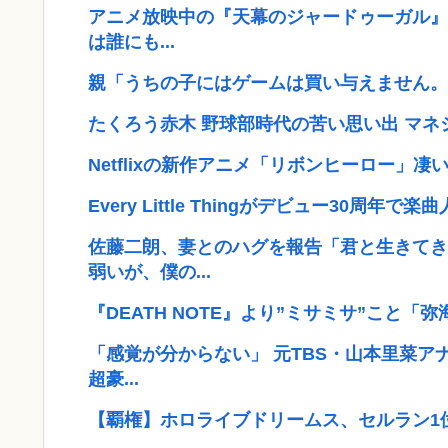
アニメ放映中の『天幕のジャードゥーガル』
は誰にも...
親「うちの子にはゲームは買い与えません。
たくろう赤木 野球部時代の苦い思い出 マ
Netflixの新作アニメ「リボンヒーロー」
Every Little Thingがデビュー30周年
佐藤二朗、妻とのハグを報告「君と生きてき
弱いが、僕の...
『DEATH NOTE』より”ミサミサ”こと「弥海砂
「感覚が分からない」 元TBS・山本里菜ア
超豪...
【覇権】ホロライブドリームス、セルラン1位に返り咲