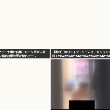
クライナ機に自爆ドローン接近→職
【覇権】ホロライブドリームス、セルラン
→偶然起爆装置が壊れセーフ
咲くWIWIWIWIWIWIWIWIWIWIWIWIWIWIWI