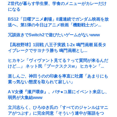
Z世代が暮らす学生寮、学食のメニューがカレーだけ
になる
BS12「日曜アニメ劇場」8週連続でガンダム映画を放
送へ、第1弾の今日はアニメ映画「機動戦士ガン...
冗談抜きでSwitch2で遊びたいゲームがないwww
【高校野球】1回戦 八王子実践 1-2x 鳴門渦潮 延長タ
イブレークでサヨナラ勝ち 鳴門渦潮とし...
ヒカキン「ヴィヴァント見てる？って質問が来るんだ
けど…」 ネット民「プークスクスw」 ヒカキン「...
楽しんご、神田うのの印象を率直に吐露「あまりにも
素っ気ない態度を取られて寂しい」
A V女優『瀬戸環奈』、パチ●コ屋にイベント来店し、
弱男が大集結www
立川志らく、ひろゆき氏の「すべてのジャンルはマニ
アがつぶす」に完全同意「そういう連中が落語をつ