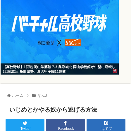
【高校野球】1回戦 岡山学芸館 7-3 鳥取城北 岡山学芸館が中盤に逆転し
2回戦進出 鳥取県勢、夏の甲子園11連敗
ホーム
なんJ
いじめとかやる奴から逃げる方法
Twitter
Facebook
はてブ