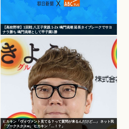
【高校野球】1回戦 八王子実践 1-2x 鳴門渦潮 延長タイブレークでサヨ
ナラ勝ち 鳴門渦潮として甲子園1勝
ヒカキン「ヴィヴァント見てる？って質問が来るんだけど…」 ネット民
「プークスクスw」 ヒカキン「…！？」