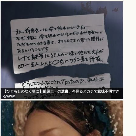
【ひぐらしのなく頃に】前原圭一の遺書、今見るとガチで意味不明すぎ
るwww