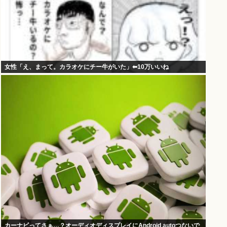
女性「え、まって。カラオケにチー牛がいた」⬅10万いいね
カーナビってさぁ…？オーディオディスプレイにAndroid autoつないで