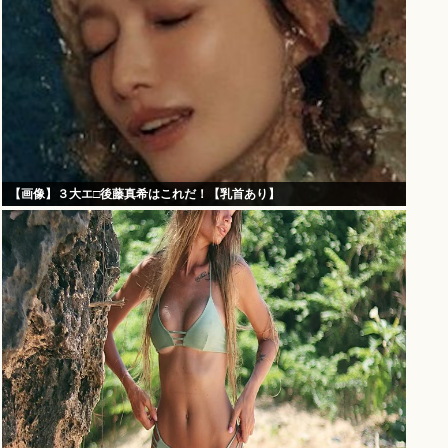
【画像】３大エ□後藤真希はこれだ！【乳首あり】