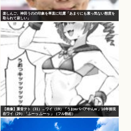
楽しんご、神田うのの印象を率直に吐露「あまりにも素っ気ない態度を
取られて寂しい」
【画像】重音テト（31）←ワイ（19）「うおwババアやんw 」10年後現
在ワイ（29）「ふーっ ふーっ 」（フル勃起）