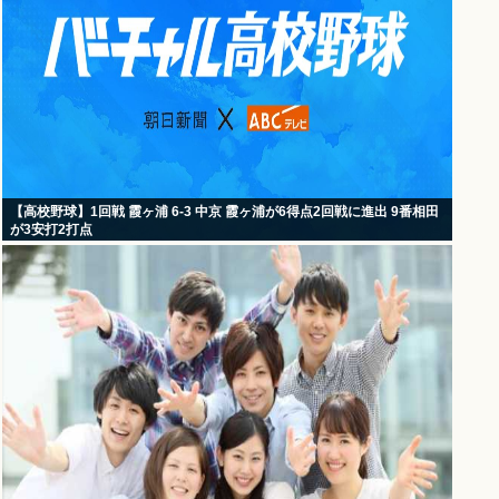
【高校野球】1回戦 霞ヶ浦 6-3 中京 霞ヶ浦が6得点2回戦に進出 9番相田
が3安打2打点