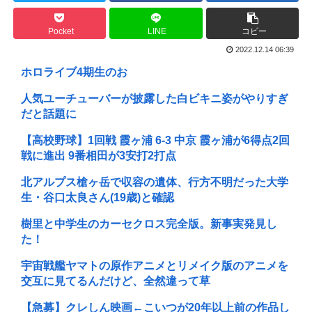
Pocket
LINE
コピー
2022.12.14 06:39
ホロライブ4期生のお
人気ユーチューバーが披露した白ビキニ姿がやりすぎ
だと話題に
【高校野球】1回戦 霞ヶ浦 6-3 中京 霞ヶ浦が6得点2回
戦に進出 9番相田が3安打2打点
北アルプス槍ヶ岳で収容の遺体、行方不明だった大学
生・谷口太良さん(19歳)と確認
樹里と中学生のカーセクロス完全版。新事実発見し
た！
宇宙戦艦ヤマトの原作アニメとリメイク版のアニメを
交互に見てるんだけど、全然違って草
【急募】クレしん映画←こいつが20年以上前の作品し