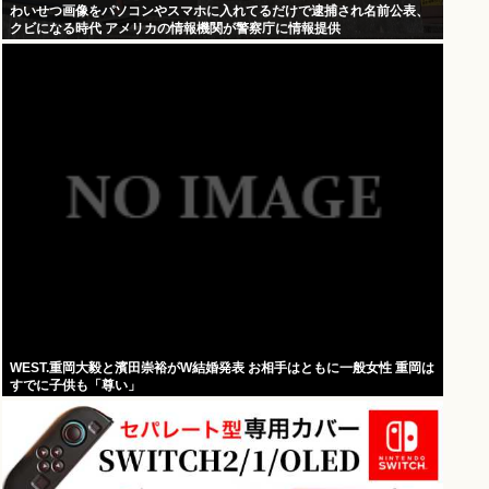
わいせつ画像をパソコンやスマホに入れてるだけで逮捕され名前公表、
クビになる時代 アメリカの情報機関が警察庁に情報提供
WEST.重岡大毅と濱田崇裕がW結婚発表 お相手はともに一般女性 重岡は
すでに子供も「尊い」