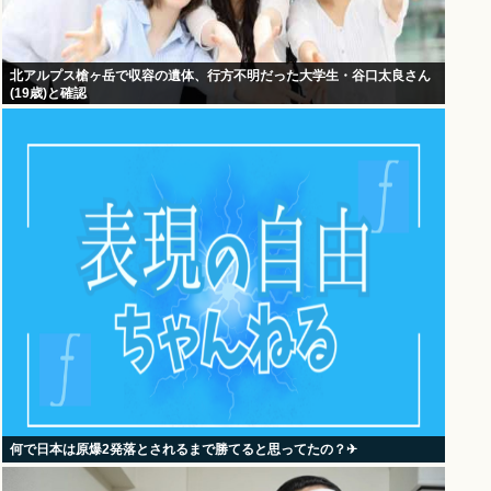
北アルプス槍ヶ岳で収容の遺体、行方不明だった大学生・谷口太良さん
(19歳)と確認
何で日本は原爆2発落とされるまで勝てると思ってたの？‎✈