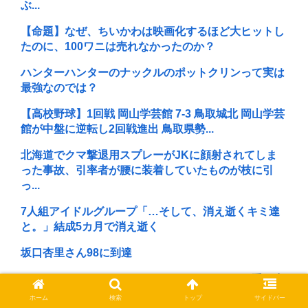
ぶ...
【命題】なぜ、ちいかわは映画化するほど大ヒットし
たのに、100ワニは売れなかったのか？
ハンターハンターのナックルのポットクリンって実は
最強なのでは？
【高校野球】1回戦 岡山学芸館 7-3 鳥取城北 岡山学芸
館が中盤に逆転し2回戦進出 鳥取県勢...
北海道でクマ撃退用スプレーがJKに顔射されてしま
った事故、引率者が腰に装着していたものが枝に引
っ...
7人組アイドルグループ「…そして、消え逝くキミ達
と。」結成5カ月で消え逝く
坂口杏里さん98に到達
でもジャニーさんってネームドキャラにだけは手を出
さなかった星人だよな
ホーム
検索
トップ
サイドバー