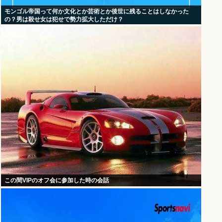
モンゴル帝国って何か文化とか芸術とか後世に残ることはしなかった
の？男は殺せ女は犯せで勢力拡大しただけ？
この間VIPのオフ会に参加した時の会話