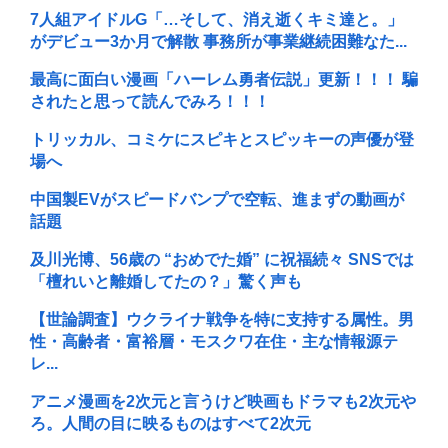
7人組アイドルG「…そして、消え逝くキミ達と。」
がデビュー3か月で解散 事務所が事業継続困難なた...
最高に面白い漫画「ハーレム勇者伝説」更新！！！ 騙
されたと思って読んでみろ！！！
トリッカル、コミケにスピキとスピッキーの声優が登
場へ
中国製EVがスピードバンプで空転、進まずの動画が
話題
及川光博、56歳の “おめでた婚” に祝福続々 SNSでは
「檀れいと離婚してたの？」驚く声も
【世論調査】ウクライナ戦争を特に支持する属性。男
性・高齢者・富裕層・モスクワ在住・主な情報源テ
レ...
アニメ漫画を2次元と言うけど映画もドラマも2次元や
ろ。人間の目に映るものはすべて2次元