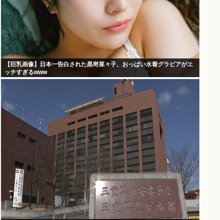
【巨乳画像】日本一告白された黒嵜菜々子、おっぱい水着グラビアがエ
ッチすぎるwww