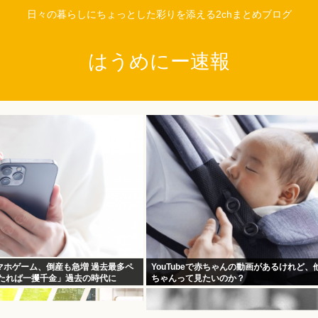
日々の暮らしにちょっとした彩りを添える2chまとめブログ
はうめにー速報
マホゲーム、倒産も急増 過去最多ペ
YouTubeで赤ちゃんの動画があるけれど、
当たれば一攫千金」過去の時代に
ちゃんって見たいのか？