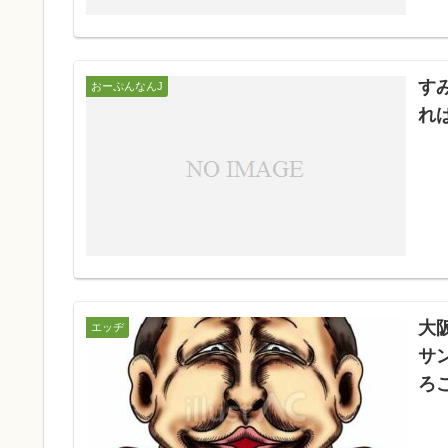
す
おーぷんなんJ
れ
大
エッヂ
サ
ろ