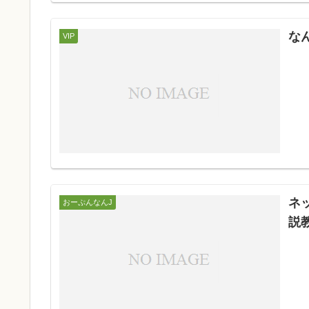
な
VIP
ネ
おーぷんなんJ
説