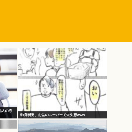
他人の赤
独身弱男、お盆のスーパーで大失態www