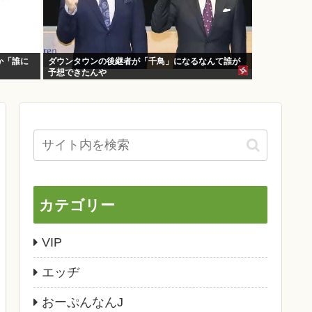
か「誰に
ダウンタウンの後継者が「千鳥」になるなんて誰が
予想できたんや
カテゴリー
VIP
エッヂ
おーぷんなんJ