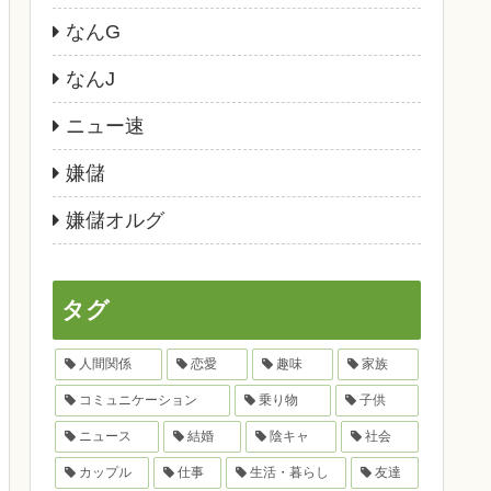
なんG
なんJ
ニュー速
嫌儲
嫌儲オルグ
タグ
人間関係
恋愛
趣味
家族
コミュニケーション
乗り物
子供
ニュース
結婚
陰キャ
社会
カップル
仕事
生活・暮らし
友達