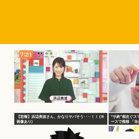
【悲報】浜辺美波さん、かなりヤバそう････！！ (※
“サ終”相次ぐス
画像あり)
ースで推移 「