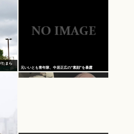
がたまら
元いいとも青年隊、中居正広の”素顔”を暴露