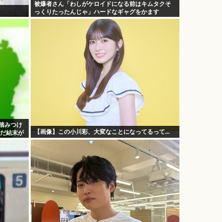
被爆者さん「わしがケロイドになる前はキムタクそ
っくりたったんじゃ」ハードなギャグをかます
を踏みつけ
【画像】この小川彩、大変なことになってるって...
んだ結末が