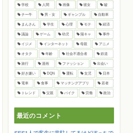
学校
人間
画像
彼女
嘘
チー牛
男・女
ギャンブル
自動車
まんさん
学生
心理
モテ
経済
議論
ゲーム
幼児
陽キャ
事件
イジメ
インターネット
母親
アニメ
オタク
年齢
社会不適合者
鉄道
旅行
漫画
ファッション
出会い
好き嫌い
DQN
運転
女児
日本
電車
食事
マッチングアプリ
若者
トレンド
父親
バイク
労働
政治
最近のコメント