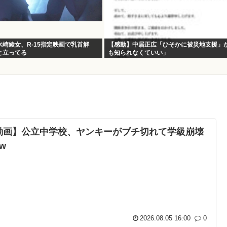
崎綾女、R-15指定映画で乳首解
【感動】中居正広「ひそかに被災地支援」
と立ってる
も知られなくていい」
動画】公立中学校、ヤンキーがブチ切れて学級崩壊
w
2026.08.05 16:00
0