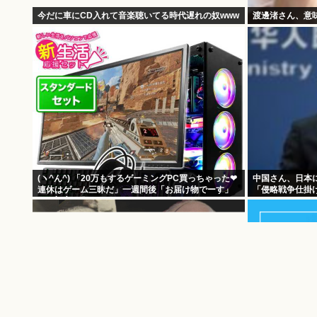
今だに車にCD入れて音楽聴いてる時代遅れの奴www
渡邊渚さん、意
(ヽ^ん^) 「20万もするゲーミングPC買っちゃった❤
中国さん、日本
連休はゲーム三昧だ」一週間後「お届け物でーす」
「侵略戦争仕掛
（ヽ´ん`）「そう…」
るな」