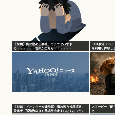
【愕然】俺の勤める会社、ガチでヤバすぎ
EXIT兼近（3
る・・・・・・理由がこちら・・・・・・
を利用し搾取し
【SNS】イオンモール爆発巡り遺族装う投稿拡散、
スヌーピー「配
投稿者「閲覧数稼ぎや承認欲求止まらなくなった」
さ」