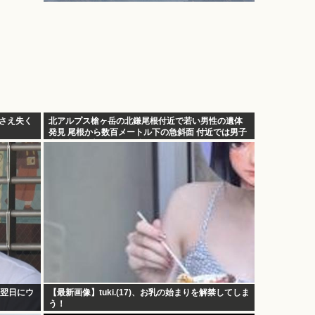
家さえ失く
北アルプス槍ヶ岳の北鎌尾根付近で若い男性の遺体
発見 尾根から数百メートル下の急斜面 付近では男子
大学生の行方がわからず
年翌日にウ
【最新画像】tuki.(17)、お乳の始まりを解禁してしま
う！