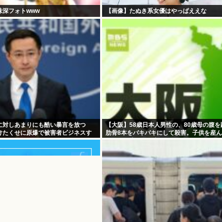
味深フォトwww
【画像】たぬき系女優はやっぱええな
に対しあまりにも酷い暴言を放つ
【大阪】58歳日本人男性の、80歳母の腹
けたくせに原爆で被害者ビジネスす
肋骨8本をバキバキにして殺害。子供を産
これなら少子化仕方ないね