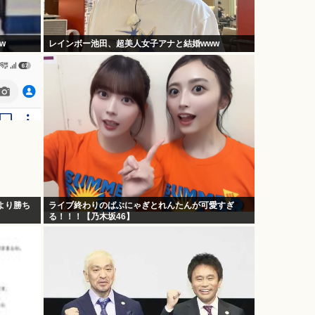
w
レインボー池田、超美人女子アナと結婚www
より勝ち
ライブ終わりのばぶにゃぎとれんたんが可愛すぎ
る！！！【乃木坂46】