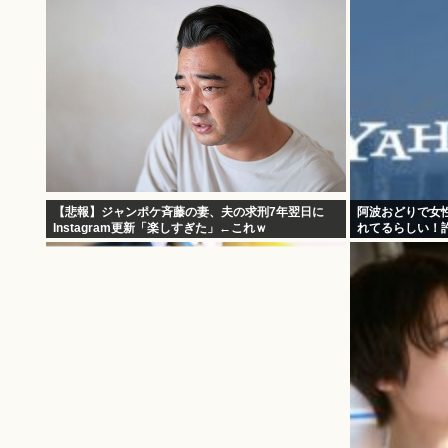
【悲報】ジャンポケ斉藤の妻、夫の求刑7年翌日に
阿波おどりで女
Instagram更新「楽しすぎた」←これｗ
れてるらしい！