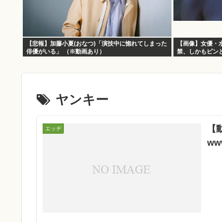
【悲報】加藤小夏(おなつ)「演技中に惚れてしまった
【画像】女優・水
俳優がいる」 （※動画あり）
禁、しかもピン
ヤンキー
【
エッヂ
ww