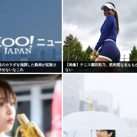
性のカラダを強調した動画が拡散さ
【画像】テニス園田彩乃、筋肉質な太もも
許せないなこれ
ない