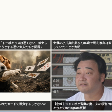
5）「トー横キッズは悪くない。彼女ら
女優の小川真由美さん86歳で死去 晩年は
ようとする悪い大人たちが問題」
していたことが判明
られたカードで勝負するしかないの
【悲報】ジャンポケ斉藤の妻、夫の求刑7
キウキでInstagram更新